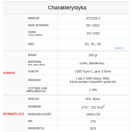
Charakterystyka
XT2129-3
WERSJE
09 / 2021
DATA WYDANIA
CENA
167 USD
w dniu wydania
2G, 3G, 4G
SIEĆ
więcej ↓
200 gr
WAGA
MATERIAŁ
szkło, plastikowy, -
front, spód, ramka
USB Type-C, jack 3.5mm
ZŁĄCZA
KORPUS
1 lub 2 SIM (Nano-SIM),
GNIAZDO
karta pamięci (wspólne gniazdo)
CZYTNIK LINII
z tyłu
PAPILARNYCH
IPS, 90Hz
RODZAJ
2
ROZMIAR
6.51", 102.3cm
WYŚWIETLACZ
1600x720
ROZDZIELCZOŚĆ
270
PPI
20:9
PROPORCJI