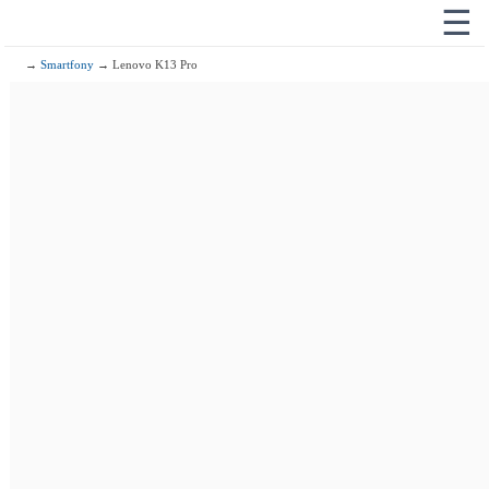
☰
→
Smartfony
→ Lenovo K13 Pro