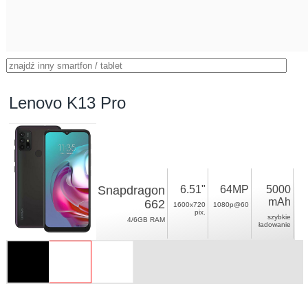
Lenovo K13 Pro
Snapdragon
6.51"
64MP
5000
mAh
662
1600x720
1080p@60
pix.
szybkie
4/6GB RAM
ładowanie