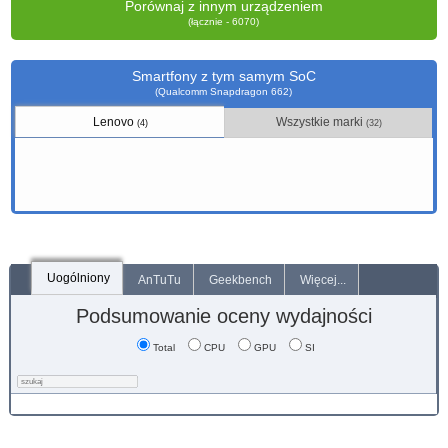
Porównaj z innym urządzeniem
(łącznie - 6070)
Smartfony z tym samym SoC
(Qualcomm Snapdragon 662)
Lenovo
Wszystkie marki
(4)
(32)
Uogólniony
AnTuTu
Geekbench
Więcej...
Podsumowanie oceny wydajności
Total
CPU
GPU
SI