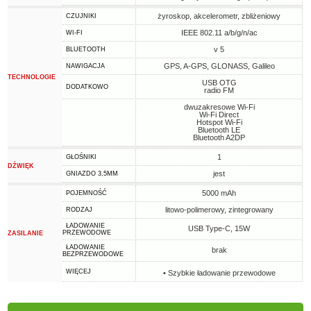
żyroskop, akcelerometr, zbliżeniowy
CZUJNIKI
IEEE 802.11 a/b/g/n/ac
WI-FI
v 5
BLUETOOTH
GPS, A-GPS, GLONASS, Galileo
NAWIGACJA
TECHNOLOGIE
USB OTG
DODATKOWO
radio FM
dwuzakresowe Wi-Fi
Wi-Fi Direct
Hotspot Wi-Fi
Bluetooth LE
Bluetooth A2DP
1
GŁOŚNIKI
DŹWIĘK
jest
GNIAZDO 3,5MM
5000 mAh
POJEMNOŚĆ
litowo-polimerowy, zintegrowany
RODZAJ
ŁADOWANIE
USB Type-C, 15W
PRZEWODOWE
ZASILANIE
ŁADOWANIE
brak
BEZPRZEWODOWE
WIĘCEJ
• Szybkie ładowanie przewodowe