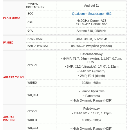
SYSTEM
Android 11
OPERACYJNY
Qualcomm Snapdragon 662
SOC
PLATFORMA
4x2GHz Cortex-A73
CPU
4x1.8GHz Cortex-A53
Adreno 610, 950MHz
GPU
4/64, 4/128, 6/128 GB
RAM / ROM
PAMIĘĆ
do 256GB (wspólne gniazdo)
KARTA PAMIĘCI
Czteroosobowy
• 64MP, f/1.7, 26mm (wide), 1/1.97", 0.7µm,
PDAF
APARAT
• 8MP, f/2.2 (ultrawide), 1/4.0", 1.12µm
• 2MP, f/2.4 (macro)
• 2MP, f/2.4 (depth)
APARAT TYLNY
1080p - 60fps
WIDEO
• Lampa błyskowa
WIĘCEJ
• Panorama
• High Dynamic Range (HDR)
Pojedynczy
APARAT
• 13MP, f/2.2, 1/3.1", 1.12µm
APARAT
1080p - 30fps
PRZEDNI
WIDEO
WIĘCEJ
• High Dynamic Range (HDR)