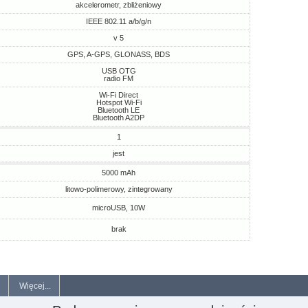
akcelerometr, zbliżeniowy
IEEE 802.11 a/b/g/n
v 5
GPS, A-GPS, GLONASS, BDS
USB OTG
radio FM
Wi-Fi Direct
Hotspot Wi-Fi
Bluetooth LE
Bluetooth A2DP
1
jest
5000 mAh
litowo-polimerowy, zintegrowany
microUSB, 10W
brak
Więcej...