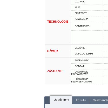
CZUJNIKI
WI-FI
BLUETOOTH
NAWIGACJA
TECHNOLOGIE
DODATKOWO
GŁOŚNIKI
DŹWIĘK
GNIAZDO 3,5MM
POJEMNOŚĆ
RODZAJ
ZASILANIE
ŁADOWANIE
PRZEWODOWE
ŁADOWANIE
BEZPRZEWODOWE
Uogólniony
AnTuTu
Geekbench