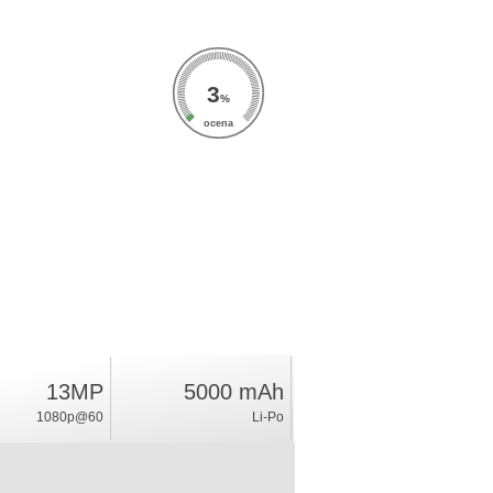
3
%
ocena
13MP
5000 mAh
1080p@60
Li-Po