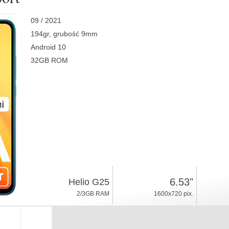
09 / 2021
194gr, grubość 9mm
Android 10
32GB ROM
6.53"
Helio G25
2/3GB RAM
1600x720 pix.