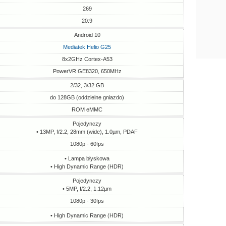
269
20:9
Android 10
Mediatek Helio G25
8x2GHz Cortex-A53
PowerVR GE8320, 650MHz
2/32, 3/32 GB
do 128GB (oddzielne gniazdo)
ROM eMMC
Pojedynczy
• 13MP, f/2.2, 28mm (wide), 1.0µm, PDAF
1080p - 60fps
• Lampa błyskowa
• High Dynamic Range (HDR)
Pojedynczy
• 5MP, f/2.2, 1.12µm
1080p - 30fps
• High Dynamic Range (HDR)