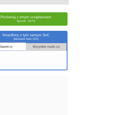
Porównaj z innym urządzeniem
(łącznie - 6070)
Smartfony z tym samym SoC
(Mediatek Helio G25)
Xiaomi
Wszystkie marki
(5)
(23)