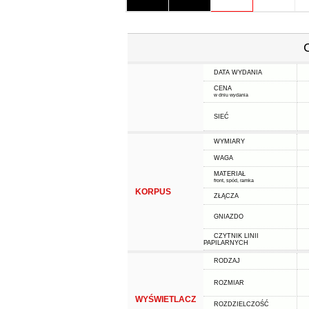
DATA WYDANIA
CENA
w dniu wydania
SIEĆ
WYMIARY
WAGA
MATERIAŁ
front, spód, ramka
KORPUS
ZŁĄCZA
GNIAZDO
CZYTNIK LINII
PAPILARNYCH
RODZAJ
ROZMIAR
WYŚWIETLACZ
ROZDZIELCZOŚĆ