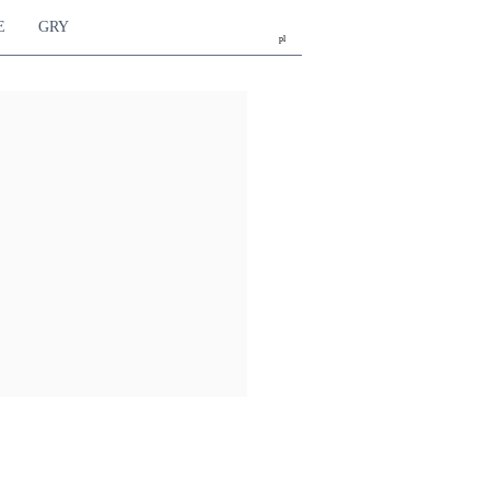
E
GRY
pl