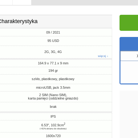
Charakterystyka
09 / 2021
95 USD
2G, 3G, 4G
więcej ↓
164.9 x 77.1 x 9 mm
194 gr
szkło, plastikowy, plastikowy
microUSB, jack 3.5mm
2 SIM (Nano-SIM),
karta pamięci (oddzielne gniazdo)
brak
IPS
2
6.53", 102.9cm
(~81% ekranu do obudowy)
1600x720