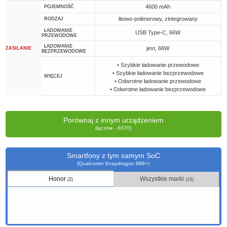
4600 mAh
POJEMNOŚĆ
litowo-polimerowy, zintegrowany
RODZAJ
ŁADOWANIE
USB Type-C, 66W
PRZEWODOWE
ŁADOWANIE
jest, 66W
ZASILANIE
BEZPRZEWODOWE
• Szybkie ładowanie przewodowe
• Szybkie ładowanie bezprzewodowe
WIĘCEJ
• Odwrotne ładowanie przewodowe
• Odwrotne ładowanie bezprzewodowe
Porównaj z innym urządzeniem
(łącznie - 6070)
Smartfony z tym samym SoC
(Qualcomm Snapdragon 888+)
Honor
Wszystkie marki
(2)
(18)