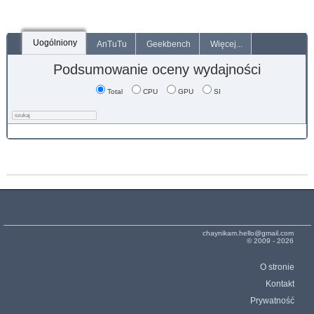
Uogólniony
AnTuTu
Geekbench
Więcej...
Podsumowanie oceny wydajności
Total
CPU
GPU
SI
chaynikam.hello@gmail.com
© 2009 - 2026
O stronie
Kontakt
Prywatność