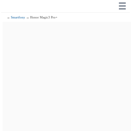
☰
→
Smartfony
→ Honor Magic3 Pro+