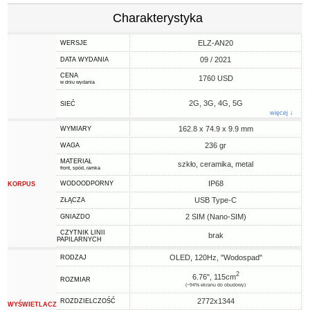
Charakterystyka
ELZ-AN20
WERSJE
09 / 2021
DATA WYDANIA
CENA
1760 USD
w dniu wydania
2G, 3G, 4G, 5G
SIEĆ
więcej ↓
162.8 x 74.9 x 9.9 mm
WYMIARY
236 gr
WAGA
MATERIAŁ
szkło, ceramika, metal
front, spód, ramka
IP68
WODOODPORNY
KORPUS
USB Type-C
ZŁĄCZA
2 SIM (Nano-SIM)
GNIAZDO
CZYTNIK LINII
brak
PAPILARNYCH
OLED, 120Hz, "Wodospad"
RODZAJ
2
6.76", 115cm
ROZMIAR
(~94% ekranu do obudowy)
2772x1344
ROZDZIELCZOŚĆ
WYŚWIETLACZ