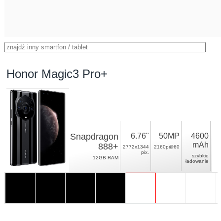
Honor Magic3 Pro+
Snapdragon
6.76"
50MP
4600
mAh
888+
2772x1344
2160p@60
pix.
szybkie
12GB RAM
ładowanie