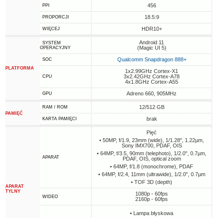
456
PPI
18.5:9
PROPORCJI
HDR10+
WIĘCEJ
Android 11
SYSTEM
(Magic UI 5)
OPERACYJNY
Qualcomm Snapdragon 888+
SOC
PLATFORMA
1x2.99GHz Cortex-X1
3x2.42GHz Cortex-A78
CPU
4x1.8GHz Cortex-A55
Adreno 660, 905MHz
GPU
12/512 GB
RAM / ROM
PAMIĘĆ
brak
KARTA PAMIĘCI
Pięć
• 50MP, f/1.9, 23mm (wide), 1/1.28", 1.22µm,
Sony IMX700, PDAF, OIS
• 64MP, f/3.5, 90mm (telephoto), 1/2.0", 0.7µm,
APARAT
PDAF, OIS, optical zoom
• 64MP, f/1.8 (monochrome), PDAF
• 64MP, f/2.4, 11mm (ultrawide), 1/2.0", 0.7µm
• TOF 3D (depth)
APARAT
TYLNY
1080p - 60fps
WIDEO
2160p - 60fps
• Lampa błyskowa