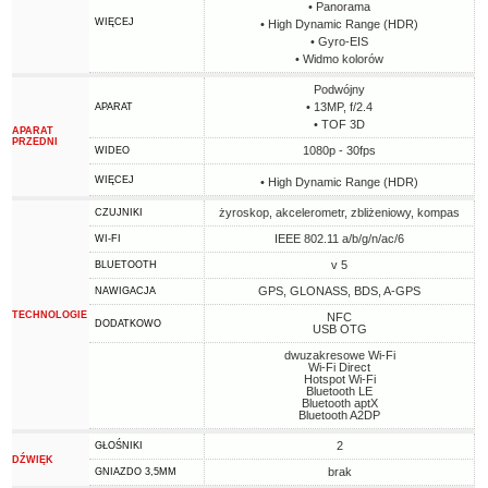
• Panorama
WIĘCEJ
• High Dynamic Range (HDR)
• Gyro-EIS
• Widmo kolorów
Podwójny
• 13MP, f/2.4
APARAT
• TOF 3D
APARAT
PRZEDNI
1080p - 30fps
WIDEO
WIĘCEJ
• High Dynamic Range (HDR)
żyroskop, akcelerometr, zbliżeniowy, kompas
CZUJNIKI
IEEE 802.11 a/b/g/n/ac/6
WI-FI
v 5
BLUETOOTH
GPS, GLONASS, BDS, A-GPS
NAWIGACJA
TECHNOLOGIE
NFC
DODATKOWO
USB OTG
dwuzakresowe Wi-Fi
Wi-Fi Direct
Hotspot Wi-Fi
Bluetooth LE
Bluetooth aptX
Bluetooth A2DP
2
GŁOŚNIKI
DŹWIĘK
brak
GNIAZDO 3,5MM