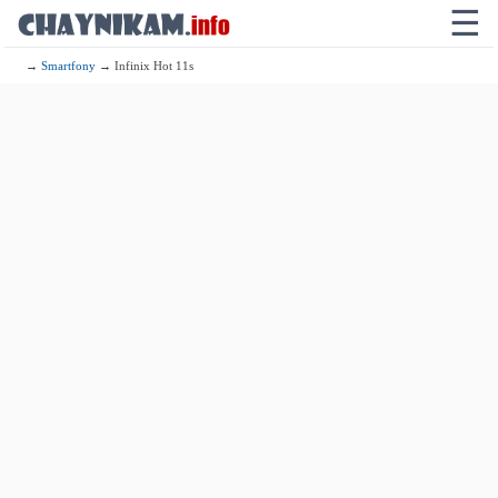
☰
→
Smartfony
→ Infinix Hot 11s