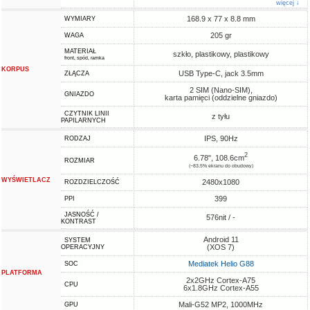
więcej ↓
168.9 x 77 x 8.8 mm
WYMIARY
205 gr
WAGA
MATERIAŁ
szkło, plastikowy, plastikowy
front, spód, ramka
KORPUS
USB Type-C, jack 3.5mm
ZŁĄCZA
2 SIM (Nano-SIM),
GNIAZDO
karta pamięci (oddzielne gniazdo)
CZYTNIK LINII
z tyłu
PAPILARNYCH
IPS, 90Hz
RODZAJ
2
6.78", 108.6cm
ROZMIAR
(~83.5% ekranu do obudowy)
WYŚWIETLACZ
2480x1080
ROZDZIELCZOŚĆ
399
PPI
JASNOŚĆ /
576nit / -
KONTRAST
Android 11
SYSTEM
(XOS 7)
OPERACYJNY
Mediatek Helio G88
SOC
PLATFORMA
2x2GHz Cortex-A75
CPU
6x1.8GHz Cortex-A55
Mali-G52 MP2, 1000MHz
GPU