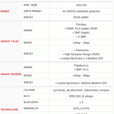
4/64 GB
RAM / ROM
do 256GB (oddzielne gniazdo)
KARTA PAMIĘCI
PAMIĘĆ
ROM eMMC
WIĘCEJ
Potrójny
• 50MP, f/1.6 (wide), PDAF
APARAT
• 2MP (depth)
• 0.3MP
APARAT TYLNY
1440p - 30fps
WIDEO
• Panorama
WIĘCEJ
• High Dynamic Range (HDR)
• Lampa błyskowa z 4 diodami LED
Pojedynczy
APARAT
• 8MP, f/2.0
APARAT PRZEDNI
1440p - 30fps
WIDEO
WIĘCEJ
• Lampa błyskowa z dwiema diodami LED
żyroskop, akcelerometr, zbliżeniowy, kompas
CZUJNIKI
IEEE 802.11 a/b/g/n
WI-FI
v 5
BLUETOOTH
GPS, A-GPS
NAWIGACJA
TECHNOLOGIE