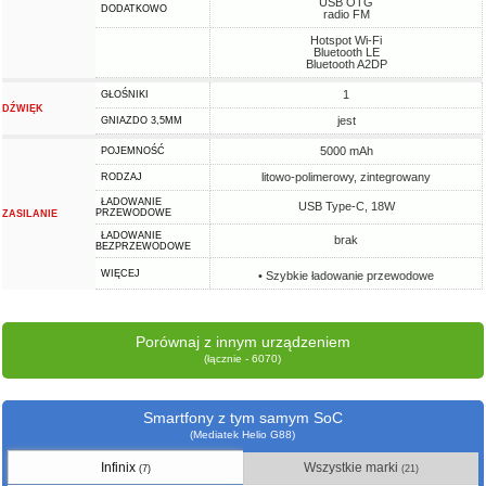
USB OTG
DODATKOWO
radio FM
Hotspot Wi-Fi
Bluetooth LE
Bluetooth A2DP
1
GŁOŚNIKI
DŹWIĘK
jest
GNIAZDO 3,5MM
5000 mAh
POJEMNOŚĆ
litowo-polimerowy, zintegrowany
RODZAJ
ŁADOWANIE
USB Type-C, 18W
PRZEWODOWE
ZASILANIE
ŁADOWANIE
brak
BEZPRZEWODOWE
WIĘCEJ
• Szybkie ładowanie przewodowe
Porównaj z innym urządzeniem
(łącznie - 6070)
Smartfony z tym samym SoC
(Mediatek Helio G88)
Infinix
Wszystkie marki
(7)
(21)