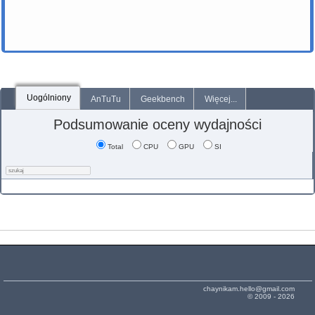
Uogólniony
AnTuTu
Geekbench
Więcej...
Podsumowanie oceny wydajności
Total
CPU
GPU
SI
chaynikam.hello@gmail.com
© 2009 - 2026