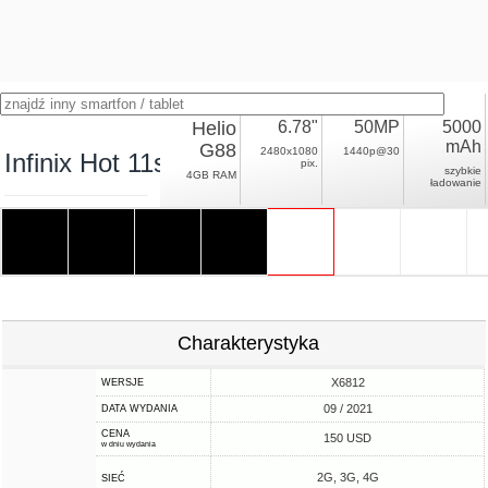
Helio
6.78"
50MP
5000
mAh
G88
2480x1080
1440p@30
Infinix Hot 11s
pix.
szybkie
4GB RAM
ładowanie
Charakterystyka
X6812
WERSJE
09 / 2021
DATA WYDANIA
CENA
150 USD
w dniu wydania
2G, 3G, 4G
SIEĆ