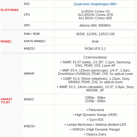
Qualcomm Snapdragon 888+
SOC
PLATFORMA
1x3GHz Cortex-X1
3x2.42GHz Cortex-A78
CPU
4x1.8GHz Cortex-A55
Adreno 660, 905MHz
GPU
8/256, 12/256, 12/512 GB
RAM / ROM
brak
KARTA PAMIĘCI
PAMIĘĆ
ROM UFS 3.1
WIĘCEJ
Czteroosobowy
• 50MP, f/1.57 (wide), 1/1.30", 1.2µm, Samsung
GN1, PDAF, OIS, Laser AF
• 8MP, f/3.4, 125mm (periscope), 1/4.4", 1.0µm,
OmniVision OV08A10, PDAF, OIS, 5x optical zoom
APARAT
• 12MP, f/1.6, 50mm (telephoto), 1.22µm, Sony
IMX663, PDAF, OIS, 2x optical zoom
• 48MP, f/2.2, 14mm (ultrawide), 1/2.0", 0.8µm, Sony
IMX598 , AF
1080p - 60fps
APARAT
WIDEO
2160p - 60fps
TYLNY
• Panorama
• High Dynamic Range (HDR)
• Gyro-EIS
• Lampa błyskowa z dwiema diodami LED
WIĘCEJ
• HDR10+ (High Dynamic Range)
• Optyka Zeiss