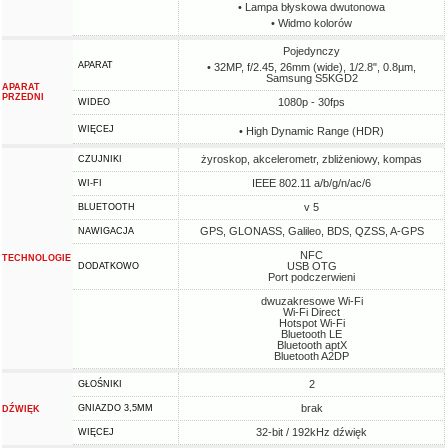
• Lampa błyskowa dwutonowa
• Widmo kolorów
Pojedynczy
APARAT
• 32MP, f/2.45, 26mm (wide), 1/2.8", 0.8µm,
Samsung S5KGD2
APARAT
PRZEDNI
1080p - 30fps
WIDEO
WIĘCEJ
• High Dynamic Range (HDR)
żyroskop, akcelerometr, zbliżeniowy, kompas
CZUJNIKI
IEEE 802.11 a/b/g/n/ac/6
WI-FI
v 5
BLUETOOTH
GPS, GLONASS, Galileo, BDS, QZSS, A-GPS
NAWIGACJA
NFC
TECHNOLOGIE
USB OTG
DODATKOWO
Port podczerwieni
dwuzakresowe Wi-Fi
Wi-Fi Direct
Hotspot Wi-Fi
Bluetooth LE
Bluetooth aptX
Bluetooth A2DP
2
GŁOŚNIKI
brak
GNIAZDO 3,5MM
DŹWIĘK
32-bit / 192kHz dźwięk
WIĘCEJ