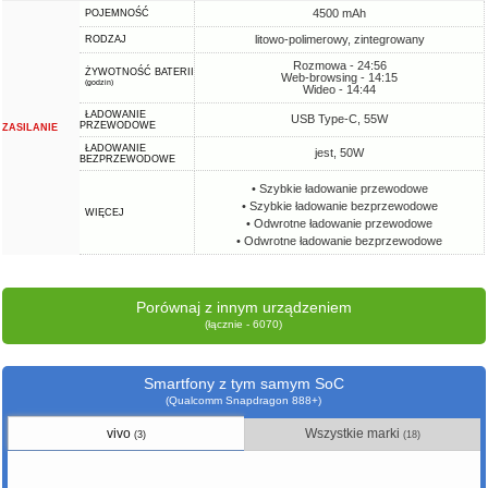
4500 mAh
POJEMNOŚĆ
litowo-polimerowy, zintegrowany
RODZAJ
Rozmowa - 24:56
ŻYWOTNOŚĆ BATERII
Web-browsing - 14:15
(godzin)
Wideo - 14:44
ŁADOWANIE
USB Type-C, 55W
PRZEWODOWE
ZASILANIE
ŁADOWANIE
jest, 50W
BEZPRZEWODOWE
• Szybkie ładowanie przewodowe
• Szybkie ładowanie bezprzewodowe
WIĘCEJ
• Odwrotne ładowanie przewodowe
• Odwrotne ładowanie bezprzewodowe
Porównaj z innym urządzeniem
(łącznie - 6070)
Smartfony z tym samym SoC
(Qualcomm Snapdragon 888+)
vivo
Wszystkie marki
(3)
(18)