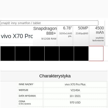
Snapdragon
6.78"
50MP
4500
mAh
888+
3200x1440
2160p@60
vivo X70 Pro+
pix.
szybkie
8/12GB RAM
ładowanie
Charakterystyka
vivo X70 Pro Plus
INNE NAZWY
V2145A
WERSJE
10 / 2021
DATA WYDANIA
CENA
970 USD
w dniu wydania