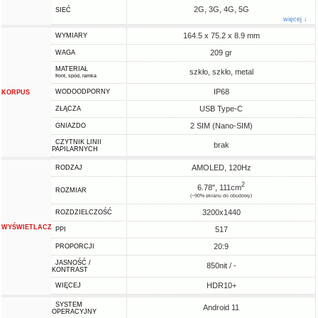
2G, 3G, 4G, 5G
SIEĆ
więcej ↓
164.5 x 75.2 x 8.9 mm
WYMIARY
209 gr
WAGA
MATERIAŁ
szkło, szkło, metal
front, spód, ramka
IP68
WODOODPORNY
KORPUS
USB Type-C
ZŁĄCZA
2 SIM (Nano-SIM)
GNIAZDO
CZYTNIK LINII
brak
PAPILARNYCH
AMOLED, 120Hz
RODZAJ
2
6.78", 111cm
ROZMIAR
(~90% ekranu do obudowy)
3200x1440
ROZDZIELCZOŚĆ
WYŚWIETLACZ
517
PPI
20:9
PROPORCJI
JASNOŚĆ /
850nit / -
KONTRAST
HDR10+
WIĘCEJ
SYSTEM
Android 11
OPERACYJNY