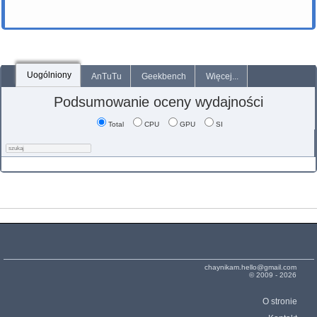
Uogólniony
AnTuTu
Geekbench
Więcej...
Podsumowanie oceny wydajności
Total
CPU
GPU
SI
chaynikam.hello@gmail.com
© 2009 - 2026
O stronie