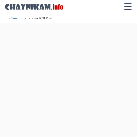
☰
→
Smartfony
→ vivo X70 Pro+