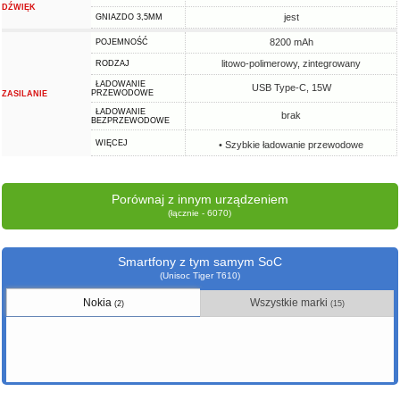
DŹWIĘK
jest
GNIAZDO 3,5MM
8200 mAh
POJEMNOŚĆ
litowo-polimerowy, zintegrowany
RODZAJ
ŁADOWANIE
USB Type-C, 15W
PRZEWODOWE
ZASILANIE
ŁADOWANIE
brak
BEZPRZEWODOWE
WIĘCEJ
• Szybkie ładowanie przewodowe
Porównaj z innym urządzeniem
(łącznie - 6070)
Smartfony z tym samym SoC
(Unisoc Tiger T610)
Nokia
Wszystkie marki
(2)
(15)