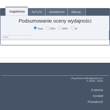
Uogólniony
AnTuTu
Geekbench
Więcej...
Podsumowanie oceny wydajności
Total
CPU
GPU
SI
chaynikam.hello@gmail.com
© 2009 - 2026
O stronie
Kontakt
Prywatność