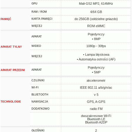
Mali-G52 MP2, 614MHz
GPU
4/64 GB
RAM / ROM
do 256GB (oddzielne gniazdo)
KARTA PAMIĘCI
PAMIĘĆ
ROM eMMC
WIĘCEJ
Pojedynczy
APARAT
• 8MP
1080p - 30fps
WIDEO
APARAT TYLNY
• Lampa błyskowa
WIĘCEJ
• Automatyka ostrości (AF)
Pojedynczy
APARAT
APARAT PRZEDNI
• 5MP
akcelerometr
CZUJNIKI
IEEE 802.11 a/b/g/n/ac
WI-FI
v 5
BLUETOOTH
GPS, A-GPS
TECHNOLOGIE
NAWIGACJA
radio FM
DODATKOWO
dwuzakresowe Wi-Fi
Bluetooth LE
Bluetooth A2DP
2
GŁOŚNIKI