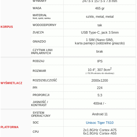
247.6 x 157.5 x 7.8 mm
WYMIARY
465 gr
WAGA
MATERIAŁ
szkło, metal, metal
front, spód, ramka
tak
WODOODPORNY
KORPUS
USB Type-C, jack 3.5mm
ZŁĄCZA
1 SIM (Nano-SIM),
GNIAZDO
karta pamięci (oddzielne gniazdo)
CZYTNIK LINII
brak
PAPILARNYCH
IPS
RODZAJ
2
10.4", 307.9cm
ROZMIAR
(~78.9% ekranu do obudowy)
2000x1200
ROZDZIELCZOŚĆ
WYŚWIETLACZ
224
PPI
5:3
PROPORCJI
JASNOŚĆ /
400nit / -
KONTRAST
SYSTEM
Android 11
OPERACYJNY
Unisoc Tiger T610
SOC
PLATFORMA
2x1.8GHz Cortex-A75
CPU
6x1.8GHz Cortex-A55