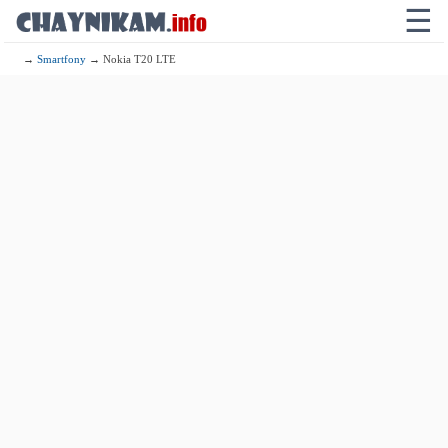
☰
→
Smartfony
→ Nokia T20 LTE