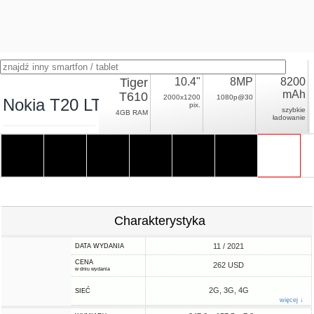
Tiger
10.4"
8MP
8200
mAh
T610
2000x1200
1080p@30
Nokia T20 LTE
pix.
szybkie
4GB RAM
ładowanie
Charakterystyka
11 / 2021
DATA WYDANIA
CENA
262 USD
w dniu wydania
2G, 3G, 4G
SIEĆ
więcej ↓