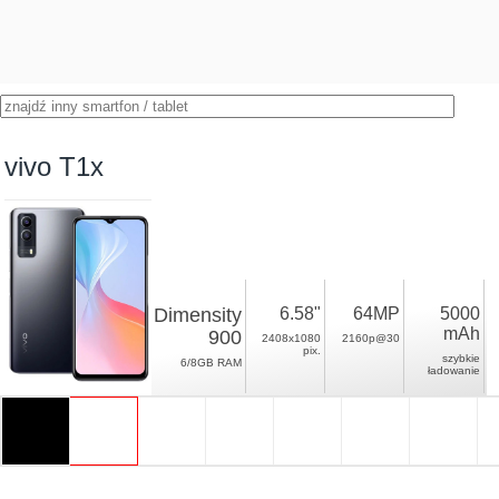
vivo T1x
Dimensity
6.58"
64MP
5000
mAh
900
2408x1080
2160p@30
pix.
szybkie
6/8GB RAM
ładowanie