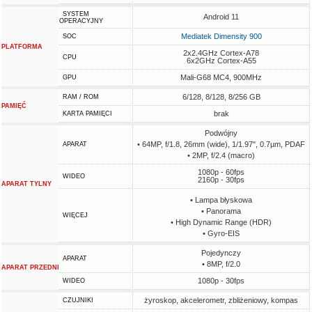
SYSTEM
Android 11
OPERACYJNY
Mediatek Dimensity 900
SOC
PLATFORMA
2x2.4GHz Cortex-A78
CPU
6x2GHz Cortex-A55
Mali-G68 MC4, 900MHz
GPU
6/128, 8/128, 8/256 GB
RAM / ROM
PAMIĘĆ
brak
KARTA PAMIĘCI
Podwójny
• 64MP, f/1.8, 26mm (wide), 1/1.97", 0.7µm, PDAF
APARAT
• 2MP, f/2.4 (macro)
1080p - 60fps
WIDEO
2160p - 30fps
APARAT TYLNY
• Lampa błyskowa
• Panorama
WIĘCEJ
• High Dynamic Range (HDR)
• Gyro-EIS
Pojedynczy
APARAT
• 8MP, f/2.0
APARAT PRZEDNI
1080p - 30fps
WIDEO
żyroskop, akcelerometr, zbliżeniowy, kompas
CZUJNIKI