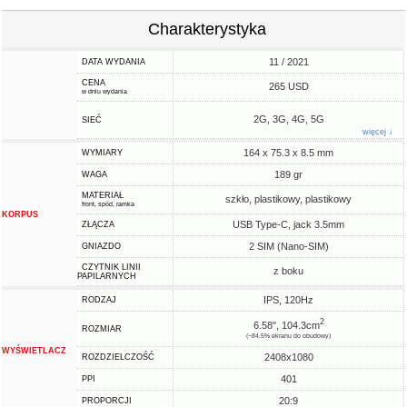
Charakterystyka
11 / 2021
DATA WYDANIA
CENA
265 USD
w dniu wydania
2G, 3G, 4G, 5G
SIEĆ
więcej ↓
164 x 75.3 x 8.5 mm
WYMIARY
189 gr
WAGA
MATERIAŁ
szkło, plastikowy, plastikowy
front, spód, ramka
KORPUS
USB Type-C, jack 3.5mm
ZŁĄCZA
2 SIM (Nano-SIM)
GNIAZDO
CZYTNIK LINII
z boku
PAPILARNYCH
IPS, 120Hz
RODZAJ
2
6.58", 104.3cm
ROZMIAR
(~84.5% ekranu do obudowy)
WYŚWIETLACZ
2408x1080
ROZDZIELCZOŚĆ
401
PPI
20:9
PROPORCJI