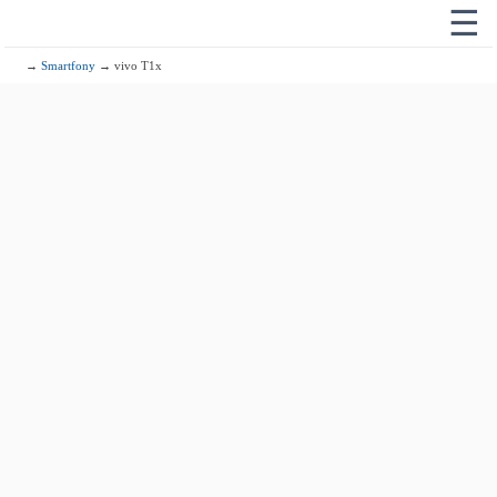
☰
→
Smartfony
→ vivo T1x