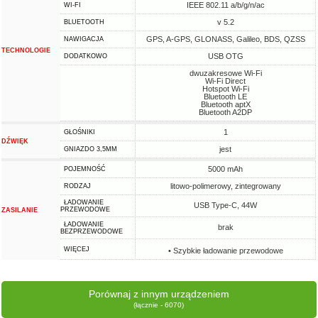
IEEE 802.11 a/b/g/n/ac
WI-FI
v 5.2
BLUETOOTH
GPS, A-GPS, GLONASS, Galileo, BDS, QZSS
NAWIGACJA
TECHNOLOGIE
USB OTG
DODATKOWO
dwuzakresowe Wi-Fi
Wi-Fi Direct
Hotspot Wi-Fi
Bluetooth LE
Bluetooth aptX
Bluetooth A2DP
1
GŁOŚNIKI
DŹWIĘK
jest
GNIAZDO 3,5MM
5000 mAh
POJEMNOŚĆ
litowo-polimerowy, zintegrowany
RODZAJ
ŁADOWANIE
USB Type-C, 44W
PRZEWODOWE
ZASILANIE
ŁADOWANIE
brak
BEZPRZEWODOWE
WIĘCEJ
• Szybkie ładowanie przewodowe
Porównaj z innym urządzeniem
(łącznie - 6070)