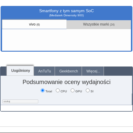
Smartfony z tym samym SoC
(Mediatek Dimensity 900)
vivo
Wszystkie marki
(6)
(24)
Uogólniony
AnTuTu
Geekbench
Więcej...
Podsumowanie oceny wydajności
Total
CPU
GPU
SI