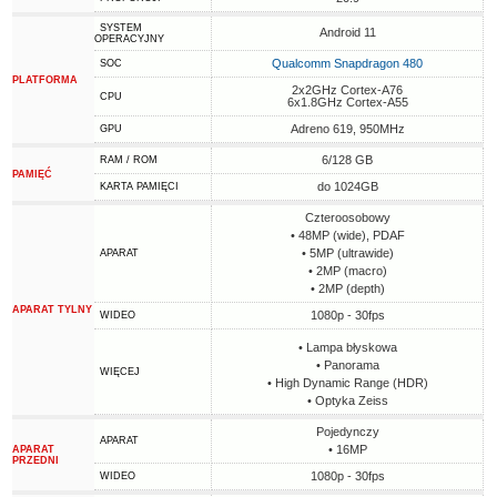
SYSTEM
Android 11
OPERACYJNY
Qualcomm Snapdragon 480
SOC
PLATFORMA
2x2GHz Cortex-A76
CPU
6x1.8GHz Cortex-A55
Adreno 619, 950MHz
GPU
6/128 GB
RAM / ROM
PAMIĘĆ
do 1024GB
KARTA PAMIĘCI
Czteroosobowy
• 48MP (wide), PDAF
• 5MP (ultrawide)
APARAT
• 2MP (macro)
• 2MP (depth)
APARAT TYLNY
1080p - 30fps
WIDEO
• Lampa błyskowa
• Panorama
WIĘCEJ
• High Dynamic Range (HDR)
• Optyka Zeiss
Pojedynczy
APARAT
• 16MP
APARAT
PRZEDNI
1080p - 30fps
WIDEO