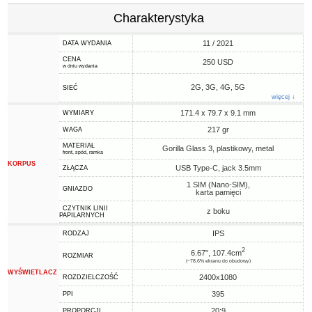
Charakterystyka
11 / 2021
DATA WYDANIA
CENA
250 USD
w dniu wydania
2G, 3G, 4G, 5G
SIEĆ
więcej ↓
171.4 x 79.7 x 9.1 mm
WYMIARY
217 gr
WAGA
MATERIAŁ
Gorilla Glass 3, plastikowy, metal
front, spód, ramka
KORPUS
USB Type-C, jack 3.5mm
ZŁĄCZA
1 SIM (Nano-SIM),
GNIAZDO
karta pamięci
CZYTNIK LINII
z boku
PAPILARNYCH
IPS
RODZAJ
2
6.67", 107.4cm
ROZMIAR
(~78.6% ekranu do obudowy)
WYŚWIETLACZ
2400x1080
ROZDZIELCZOŚĆ
395
PPI
20:9
PROPORCJI