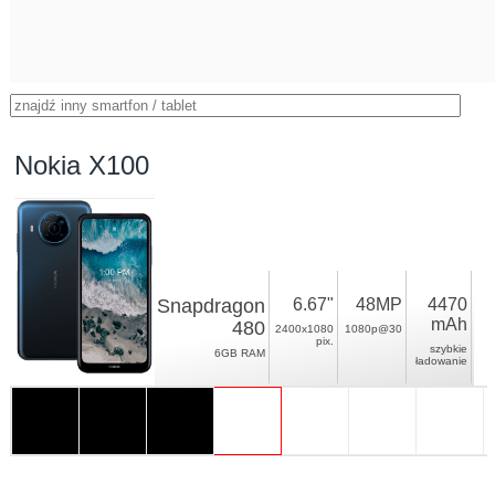
Nokia X100
Snapdragon
6.67"
48MP
4470
mAh
480
2400x1080
1080p@30
pix.
szybkie
6GB RAM
ładowanie