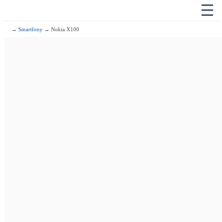
☰
→
Smartfony
→ Nokia X100