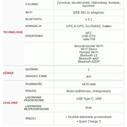
żyroskop, akcelerometr, zbliżeniowy, kompas,
CZUJNIKI
barometr
IEEE 802.11 a/b/g/n/ac
WI-FI
v 5.1
BLUETOOTH
GPS, A-GPS, GLONASS, Galileo
NAWIGACJA
TECHNOLOGIE
NFC
USB OTG
DODATKOWO
radio FM
dwuzakresowe Wi-Fi
Wi-Fi Direct
Hotspot Wi-Fi
Bluetooth LE
Bluetooth aptX
Bluetooth A2DP
1
GŁOŚNIKI
DŹWIĘK
jest
GNIAZDO 3,5MM
4470 mAh
POJEMNOŚĆ
litowo-polimerowy, zintegrowany
RODZAJ
ŁADOWANIE
USB Type-C, 18W
PRZEWODOWE
ZASILANIE
ŁADOWANIE
brak
BEZPRZEWODOWE
• Szybkie ładowanie przewodowe
WIĘCEJ
• Quick Charge 3