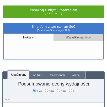
Porównaj z innym urządzeniem
(łącznie - 6070)
Smartfony z tym samym SoC
(Qualcomm Snapdragon 480)
Nokia
Wszystkie marki
(6)
(19)
Uogólniony
AnTuTu
Geekbench
Więcej...
Podsumowanie oceny wydajności
Total
CPU
GPU
SI