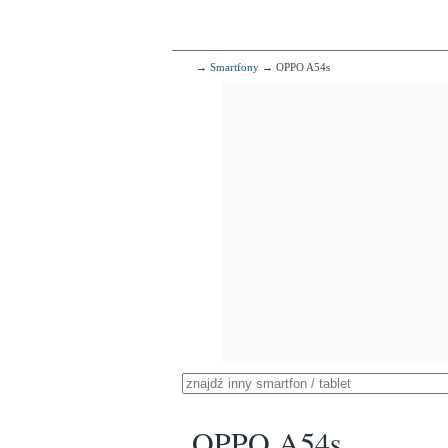
→
Smartfony
→ OPPO A54s
OPPO A54s