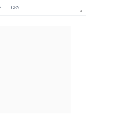
E
GRY
pl