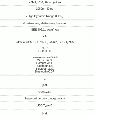
• 8MP, f/2.0, 26mm (wide)
1080p - 30fps
• High Dynamic Range (HDR)
akcelerometr, zbliżeniowy, kompas
IEEE 802.11 a/b/g/n/ac
v 5
GPS, A-GPS, GLONASS, Galileo, BDS, QZSS
NFC
USB OTG
dwuzakresowe Wi-Fi
Wi-Fi Direct
Hotspot Wi-Fi
Bluetooth LE
Bluetooth aptX
Bluetooth A2DP
1
jest
5000 mAh
litowo-polimerowy, zintegrowany
USB Type-C
brak