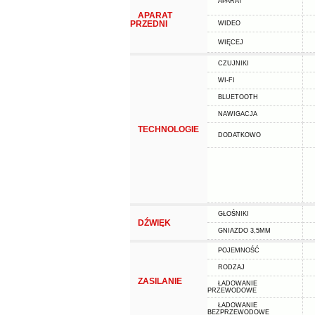
APARAT
APARAT
PRZEDNI
WIDEO
WIĘCEJ
CZUJNIKI
WI-FI
BLUETOOTH
NAWIGACJA
TECHNOLOGIE
DODATKOWO
GŁOŚNIKI
DŹWIĘK
GNIAZDO 3,5MM
POJEMNOŚĆ
RODZAJ
ZASILANIE
ŁADOWANIE
PRZEWODOWE
ŁADOWANIE
BEZPRZEWODOWE