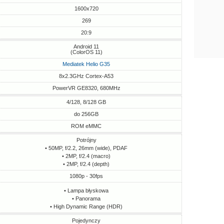
1600x720
269
20:9
Android 11
(ColorOS 11)
Mediatek Helio G35
8x2.3GHz Cortex-A53
PowerVR GE8320, 680MHz
4/128, 8/128 GB
do 256GB
ROM eMMC
Potrójny
• 50MP, f/2.2, 26mm (wide), PDAF
• 2MP, f/2.4 (macro)
• 2MP, f/2.4 (depth)
1080p - 30fps
• Lampa błyskowa
• Panorama
• High Dynamic Range (HDR)
Pojedynczy