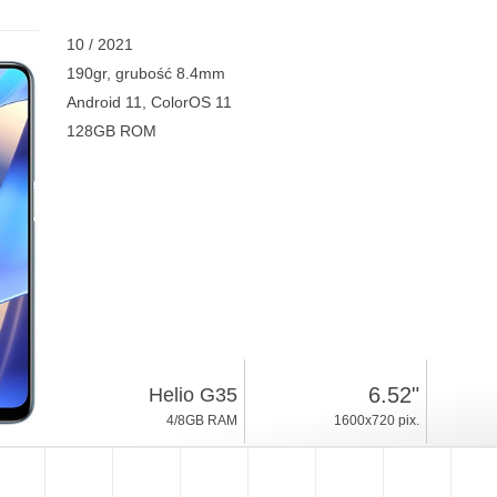
10 / 2021
190gr, grubość 8.4mm
Android 11, ColorOS 11
128GB ROM
6.52"
Helio G35
4/8GB RAM
1600x720 pix.