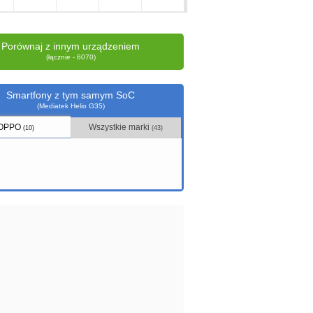
Porównaj z innym urządzeniem
(łącznie - 6070)
Smartfony z tym samym SoC
(Mediatek Helio G35)
OPPO
Wszystkie marki
(10)
(43)