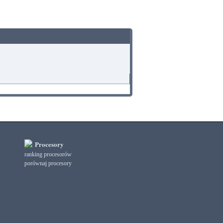
Procesory
ranking procesorów
porównaj procesory