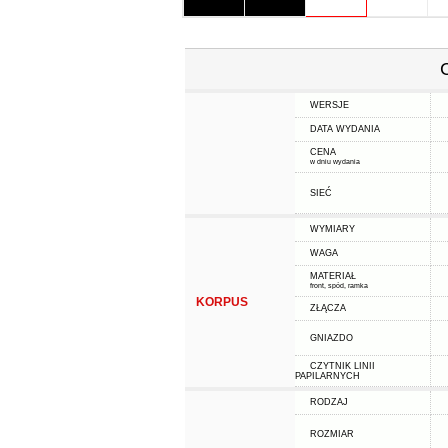
WERSJE
DATA WYDANIA
CENA
w dniu wydania
SIEĆ
WYMIARY
WAGA
MATERIAŁ
front, spód, ramka
KORPUS
ZŁĄCZA
GNIAZDO
CZYTNIK LINII
PAPILARNYCH
RODZAJ
ROZMIAR