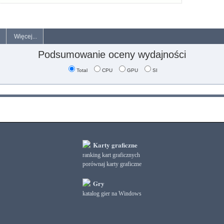
Więcej...
Podsumowanie oceny wydajności
Total
CPU
GPU
SI
Karty graficzne
ranking kart graficznych
porównaj karty graficzne
Gry
katalog gier na Windows