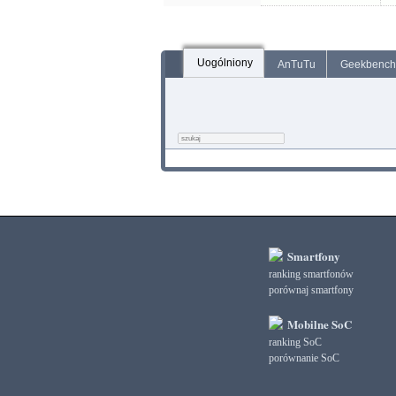
Uogólniony
AnTuTu
Geekbench
Smartfony
ranking smartfonów
porównaj smartfony
Mobilne SoC
ranking SoC
porównanie SoC