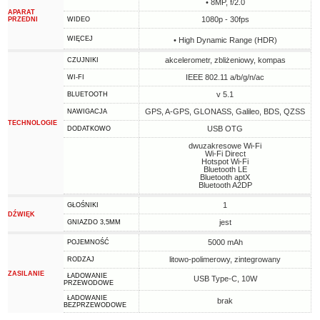
• 8MP, f/2.0
APARAT
1080p - 30fps
PRZEDNI
WIDEO
WIĘCEJ
• High Dynamic Range (HDR)
akcelerometr, zbliżeniowy, kompas
CZUJNIKI
IEEE 802.11 a/b/g/n/ac
WI-FI
v 5.1
BLUETOOTH
GPS, A-GPS, GLONASS, Galileo, BDS, QZSS
NAWIGACJA
TECHNOLOGIE
USB OTG
DODATKOWO
dwuzakresowe Wi-Fi
Wi-Fi Direct
Hotspot Wi-Fi
Bluetooth LE
Bluetooth aptX
Bluetooth A2DP
1
GŁOŚNIKI
DŹWIĘK
jest
GNIAZDO 3,5MM
5000 mAh
POJEMNOŚĆ
litowo-polimerowy, zintegrowany
RODZAJ
ZASILANIE
ŁADOWANIE
USB Type-C, 10W
PRZEWODOWE
ŁADOWANIE
brak
BEZPRZEWODOWE