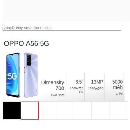
OPPO A56 5G
Dimensity
6.5"
13MP
5000
mAh
700
1600x720
1080p@30
pix.
Li-Po
6GB RAM