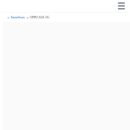
☰
→
Smartfony
→ OPPO A56 5G