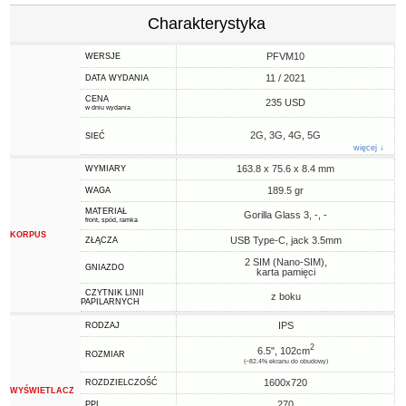
Charakterystyka
PFVM10
WERSJE
11 / 2021
DATA WYDANIA
CENA
235 USD
w dniu wydania
2G, 3G, 4G, 5G
SIEĆ
więcej ↓
163.8 x 75.6 x 8.4 mm
WYMIARY
189.5 gr
WAGA
MATERIAŁ
Gorilla Glass 3, -, -
front, spód, ramka
KORPUS
USB Type-C, jack 3.5mm
ZŁĄCZA
2 SIM (Nano-SIM),
GNIAZDO
karta pamięci
CZYTNIK LINII
z boku
PAPILARNYCH
IPS
RODZAJ
2
6.5", 102cm
ROZMIAR
(~82.4% ekranu do obudowy)
1600x720
ROZDZIELCZOŚĆ
WYŚWIETLACZ
270
PPI