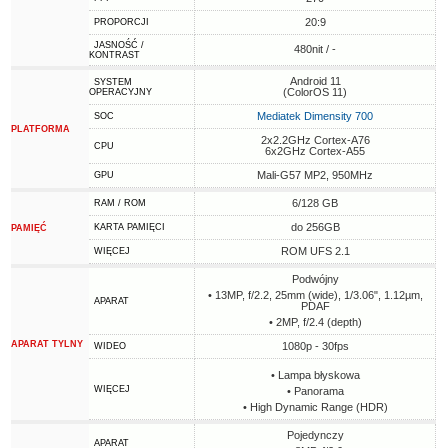
20:9
PROPORCJI
JASNOŚĆ /
480nit / -
KONTRAST
Android 11
SYSTEM
(ColorOS 11)
OPERACYJNY
Mediatek Dimensity 700
SOC
PLATFORMA
2x2.2GHz Cortex-A76
CPU
6x2GHz Cortex-A55
Mali-G57 MP2, 950MHz
GPU
6/128 GB
RAM / ROM
do 256GB
KARTA PAMIĘCI
PAMIĘĆ
ROM UFS 2.1
WIĘCEJ
Podwójny
• 13MP, f/2.2, 25mm (wide), 1/3.06", 1.12µm,
APARAT
PDAF
• 2MP, f/2.4 (depth)
APARAT TYLNY
1080p - 30fps
WIDEO
• Lampa błyskowa
WIĘCEJ
• Panorama
• High Dynamic Range (HDR)
Pojedynczy
APARAT