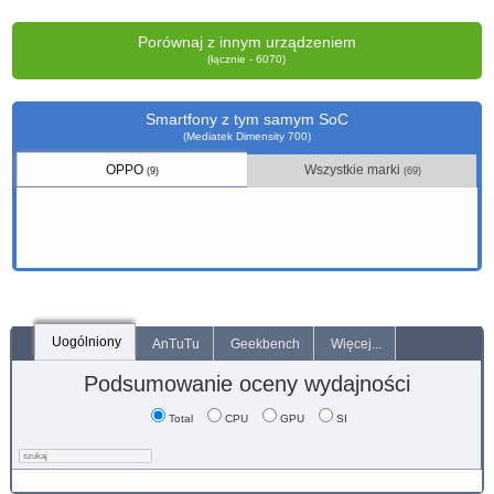
Porównaj z innym urządzeniem
(łącznie - 6070)
Smartfony z tym samym SoC
(Mediatek Dimensity 700)
OPPO
Wszystkie marki
(9)
(69)
Uogólniony
AnTuTu
Geekbench
Więcej...
Podsumowanie oceny wydajności
Total
CPU
GPU
SI