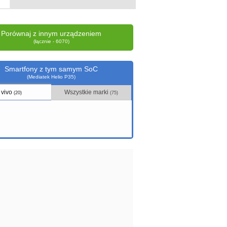
Porównaj z innym urządzeniem
(łącznie - 6070)
Smartfony z tym samym SoC
(Mediatek Helio P35)
vivo
Wszystkie marki
(20)
(75)