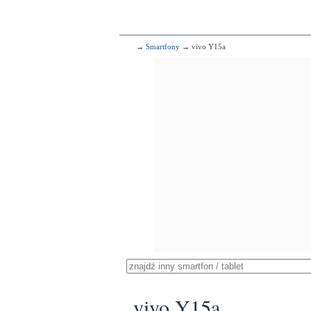
→
Smartfony
→ vivo Y15a
vivo Y15a