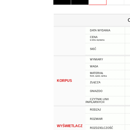
DATA WYDANIA
CENA
w dniu wydania
SIEĆ
WYMIARY
WAGA
MATERIAŁ
front, spód, ramka
KORPUS
ZŁĄCZA
GNIAZDO
CZYTNIK LINII
PAPILARNYCH
RODZAJ
ROZMIAR
WYŚWIETLACZ
ROZDZIELCZOŚĆ