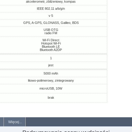
akcelerometr, zbliżeniowy, kompas
IEEE 802.11 a/b/g/n
v 5
GPS, A-GPS, GLONASS, Galileo, BDS
USB OTG
radio FM
Wi-Fi Direct
Hotspot Wi-Fi
Bluetooth LE
Bluetooth A2DP
1
jest
5000 mAh
litowo-polimerowy, zintegrowany
microUSB, 10W
brak
Więcej...