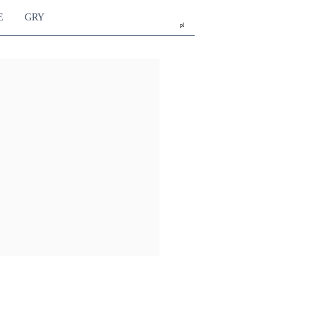
E
GRY
pl