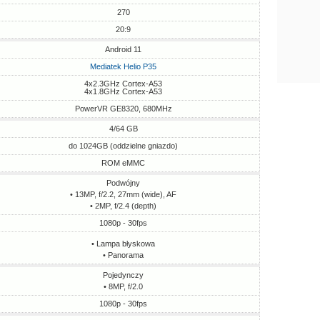
270
20:9
Android 11
Mediatek Helio P35
4x2.3GHz Cortex-A53
4x1.8GHz Cortex-A53
PowerVR GE8320, 680MHz
4/64 GB
do 1024GB (oddzielne gniazdo)
ROM eMMC
Podwójny
• 13MP, f/2.2, 27mm (wide), AF
• 2MP, f/2.4 (depth)
1080p - 30fps
• Lampa błyskowa
• Panorama
Pojedynczy
• 8MP, f/2.0
1080p - 30fps