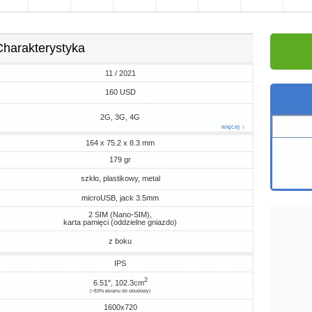
Charakterystyka
11 / 2021
160 USD
2G, 3G, 4G
więcej ↓
164 x 75.2 x 8.3 mm
179 gr
szkło, plastikowy, metal
microUSB, jack 3.5mm
2 SIM (Nano-SIM),
karta pamięci (oddzielne gniazdo)
z boku
IPS
2
6.51", 102.3cm
(~83% ekranu do obudowy)
1600x720