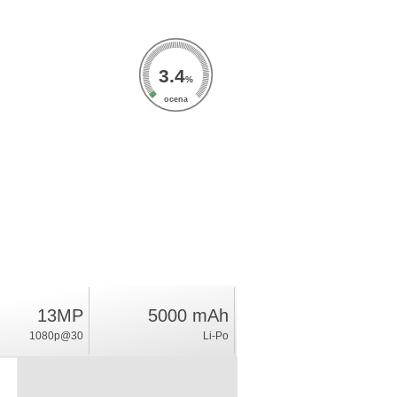
3.4
%
ocena
13MP
5000 mAh
1080p@30
Li-Po