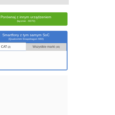
Porównaj z innym urządzeniem
(łącznie - 6070)
Smartfony z tym samym SoC
(Qualcomm Snapdragon 660)
CAT
Wszystkie marki
(2)
(48)