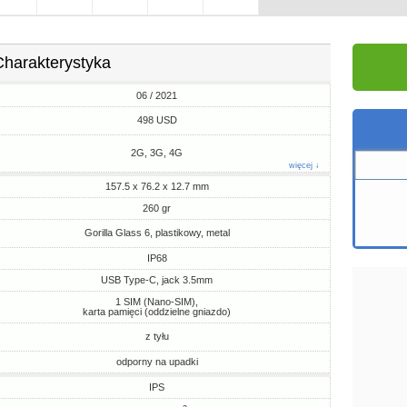
Charakterystyka
06 / 2021
498 USD
2G, 3G, 4G
więcej ↓
157.5 x 76.2 x 12.7 mm
260 gr
Gorilla Glass 6, plastikowy, metal
IP68
USB Type-C, jack 3.5mm
1 SIM (Nano-SIM),
karta pamięci (oddzielne gniazdo)
z tyłu
odporny na upadki
IPS