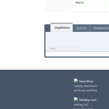
WIĘCEJ
Uogólniony
AnTuTu
Geekbench
Smartfony
ranking smartfonów
porównaj smartfony
Mobilne SoC
ranking SoC
porównanie SoC