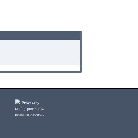
Procesory
ranking procesorów
porównaj procesory