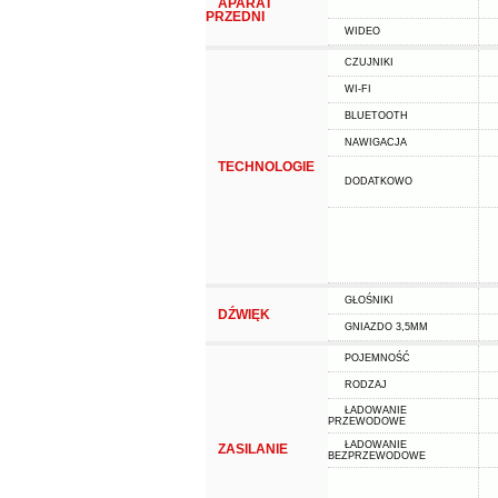
APARAT
PRZEDNI
WIDEO
CZUJNIKI
WI-FI
BLUETOOTH
NAWIGACJA
TECHNOLOGIE
DODATKOWO
GŁOŚNIKI
DŹWIĘK
GNIAZDO 3,5MM
POJEMNOŚĆ
RODZAJ
ŁADOWANIE
PRZEWODOWE
ŁADOWANIE
ZASILANIE
BEZPRZEWODOWE