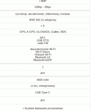
• 8MP
1080p - 30fps
żyroskop, akcelerometr, zbliżeniowy, kompas
IEEE 802.11 a/b/g/n/ac
v 5
GPS, A-GPS, GLONASS, Galileo, BDS
NFC
USB OTG
radio FM
dwuzakresowe Wi-Fi
Wi-Fi Direct
Hotspot Wi-Fi
Bluetooth LE
Bluetooth A2DP
1
jest
4000 mAh
Li-Ion, zintegrowany
USB Type-C
jest
• Szybkie ładowanie przewodowe