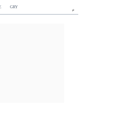
E
GRY
pl