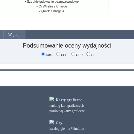
• Szybkie ładowanie bezprzewodowe
• Qi Wireless Charge
• Quick Charge 4
Więcej...
Podsumowanie oceny wydajności
Total
CPU
GPU
SI
Karty graficzne
ranking kart graficznych
porównaj karty graficzne
Gry
katalog gier na Windows