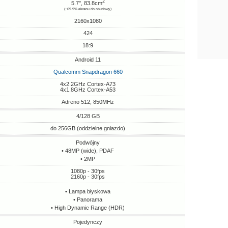
2
5.7", 83.8cm
(~69.9% ekranu do obudowy)
2160x1080
424
18:9
Android 11
Qualcomm Snapdragon 660
4x2.2GHz Cortex-A73
4x1.8GHz Cortex-A53
Adreno 512, 850MHz
4/128 GB
do 256GB (oddzielne gniazdo)
Podwójny
• 48MP (wide), PDAF
• 2MP
1080p - 30fps
2160p - 30fps
• Lampa błyskowa
• Panorama
• High Dynamic Range (HDR)
Pojedynczy