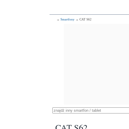
→
Smartfony
→ CAT S62
CAT S62