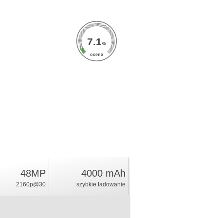
7.1
%
ocena
48MP
4000 mAh
2160p@30
szybkie ładowanie