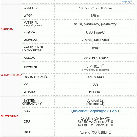
więcej ↓
163.2 x 74.7 x 8.2 mm
WYMIARY
189 gr
WAGA
MATERIAŁ
szkło, plastikowy, plastikowy
front, spód, ramka
KORPUS
USB Type-C
ZŁĄCZA
2 SIM (Nano-SIM)
GNIAZDO
CZYTNIK LINII
brak
PAPILARNYCH
AMOLED, 120Hz
RODZAJ
2
6.7", 91cm
ROZMIAR
(~74% ekranu do obudowy)
WYŚWIETLACZ
3216x1440
ROZDZIELCZOŚĆ
509
PPI
HDR10+
WIĘCEJ
Android 12
SYSTEM
(Realme UI)
OPERACYJNY
Qualcomm Snapdragon 8 Gen 1
SOC
PLATFORMA
1x3GHz Cortex-X2
3x2.5GHz Cortex-A710
CPU
4x1.8GHz Cortex-A510
Adreno 730, 818MHz
GPU