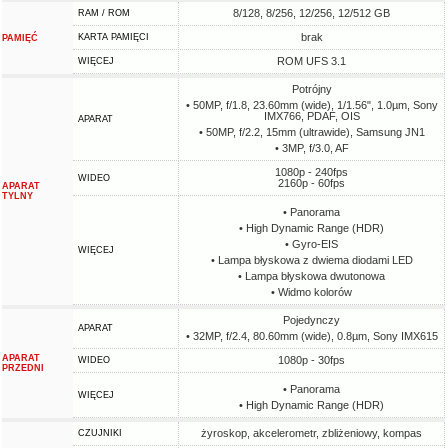
8/128, 8/256, 12/256, 12/512 GB
RAM / ROM
brak
KARTA PAMIĘCI
PAMIĘĆ
ROM UFS 3.1
WIĘCEJ
Potrójny
• 50MP, f/1.8, 23.60mm (wide), 1/1.56", 1.0µm, Sony
IMX766, PDAF, OIS
APARAT
• 50MP, f/2.2, 15mm (ultrawide), Samsung JN1
• 3MP, f/3.0, AF
1080p - 240fps
WIDEO
2160p - 60fps
APARAT
TYLNY
• Panorama
• High Dynamic Range (HDR)
• Gyro-EIS
WIĘCEJ
• Lampa błyskowa z dwiema diodami LED
• Lampa błyskowa dwutonowa
• Widmo kolorów
Pojedynczy
APARAT
• 32MP, f/2.4, 80.60mm (wide), 0.8µm, Sony IMX615
APARAT
1080p - 30fps
WIDEO
PRZEDNI
• Panorama
WIĘCEJ
• High Dynamic Range (HDR)
żyroskop, akcelerometr, zbliżeniowy, kompas
CZUJNIKI