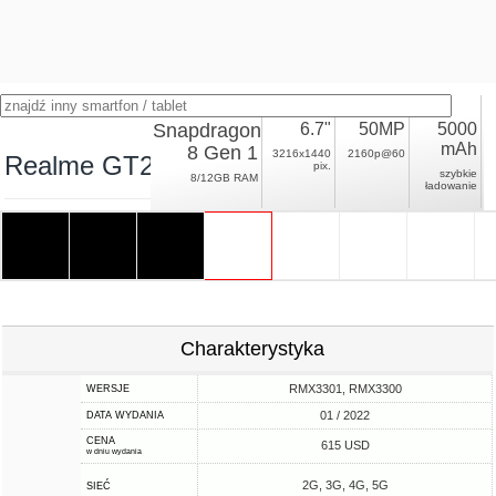
Snapdragon
6.7"
50MP
5000
mAh
8 Gen 1
3216x1440
2160p@60
Realme GT2 Pro
pix.
szybkie
8/12GB RAM
ładowanie
Charakterystyka
RMX3301, RMX3300
WERSJE
01 / 2022
DATA WYDANIA
CENA
615 USD
w dniu wydania
2G, 3G, 4G, 5G
SIEĆ