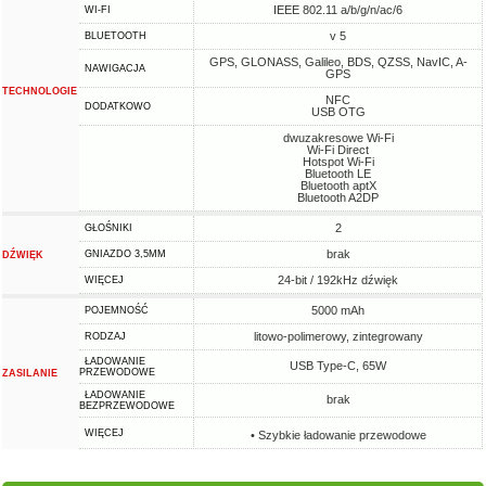
IEEE 802.11 a/b/g/n/ac/6
WI-FI
v 5
BLUETOOTH
GPS, GLONASS, Galileo, BDS, QZSS, NavIC, A-
NAWIGACJA
GPS
TECHNOLOGIE
NFC
DODATKOWO
USB OTG
dwuzakresowe Wi-Fi
Wi-Fi Direct
Hotspot Wi-Fi
Bluetooth LE
Bluetooth aptX
Bluetooth A2DP
2
GŁOŚNIKI
brak
GNIAZDO 3,5MM
DŹWIĘK
24-bit / 192kHz dźwięk
WIĘCEJ
5000 mAh
POJEMNOŚĆ
litowo-polimerowy, zintegrowany
RODZAJ
ŁADOWANIE
USB Type-C, 65W
PRZEWODOWE
ZASILANIE
ŁADOWANIE
brak
BEZPRZEWODOWE
WIĘCEJ
• Szybkie ładowanie przewodowe