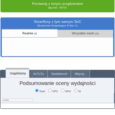
Porównaj z innym urządzeniem
(łącznie - 6070)
Smartfony z tym samym SoC
(Qualcomm Snapdragon 8 Gen 1)
Realme
Wszystkie marki
(1)
(41)
Uogólniony
AnTuTu
Geekbench
Więcej...
Podsumowanie oceny wydajności
Total
CPU
GPU
SI