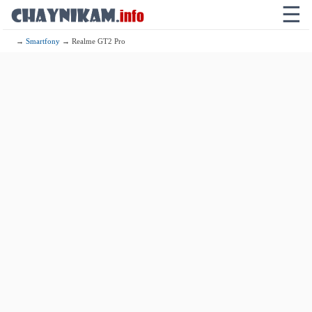
☰
→
Smartfony
→ Realme GT2 Pro