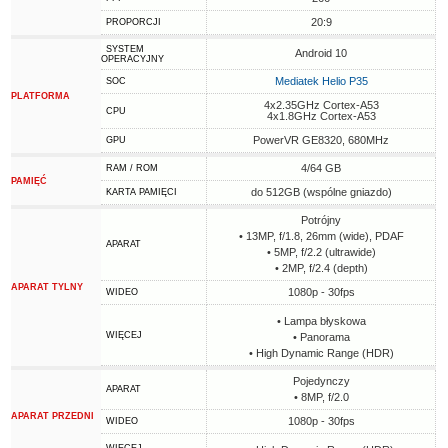
20:9
PROPORCJI
SYSTEM
Android 10
OPERACYJNY
Mediatek Helio P35
SOC
PLATFORMA
4x2.35GHz Cortex-A53
CPU
4x1.8GHz Cortex-A53
PowerVR GE8320, 680MHz
GPU
4/64 GB
RAM / ROM
PAMIĘĆ
do 512GB (wspólne gniazdo)
KARTA PAMIĘCI
Potrójny
• 13MP, f/1.8, 26mm (wide), PDAF
APARAT
• 5MP, f/2.2 (ultrawide)
• 2MP, f/2.4 (depth)
APARAT TYLNY
1080p - 30fps
WIDEO
• Lampa błyskowa
WIĘCEJ
• Panorama
• High Dynamic Range (HDR)
Pojedynczy
APARAT
• 8MP, f/2.0
APARAT PRZEDNI
1080p - 30fps
WIDEO