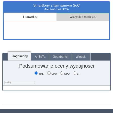
Smartfony z tym samym SoC
(Mediatek Helio P35)
Huawei
Wszystkie marki
(5)
(75)
Uogólniony
AnTuTu
Geekbench
Więcej...
Podsumowanie oceny wydajności
Total
CPU
GPU
SI