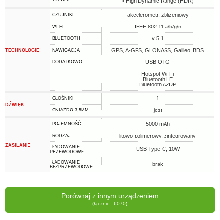
WIĘCEJ
• High Dynamic Range (HDR)
akcelerometr, zbliżeniowy
CZUJNIKI
IEEE 802.11 a/b/g/n
WI-FI
v 5.1
BLUETOOTH
GPS, A-GPS, GLONASS, Galileo, BDS
TECHNOLOGIE
NAWIGACJA
USB OTG
DODATKOWO
Hotspot Wi-Fi
Bluetooth LE
Bluetooth A2DP
1
GŁOŚNIKI
DŹWIĘK
jest
GNIAZDO 3,5MM
5000 mAh
POJEMNOŚĆ
litowo-polimerowy, zintegrowany
RODZAJ
ZASILANIE
ŁADOWANIE
USB Type-C, 10W
PRZEWODOWE
ŁADOWANIE
brak
BEZPRZEWODOWE
Porównaj z innym urządzeniem
(łącznie - 6070)