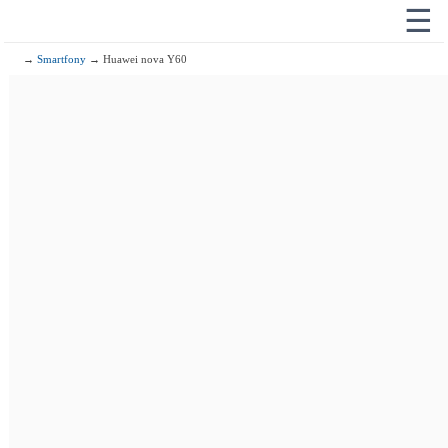
☰
→
Smartfony
→ Huawei nova Y60