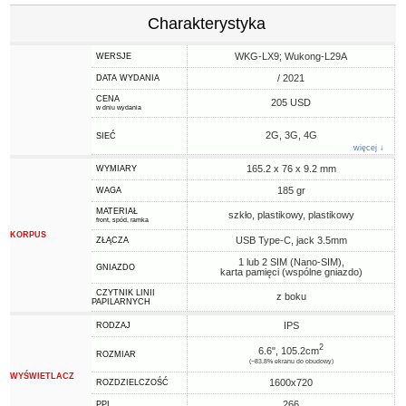
Charakterystyka
WKG-LX9; Wukong-L29A
WERSJE
/ 2021
DATA WYDANIA
CENA
205 USD
w dniu wydania
2G, 3G, 4G
SIEĆ
więcej ↓
165.2 x 76 x 9.2 mm
WYMIARY
185 gr
WAGA
MATERIAŁ
szkło, plastikowy, plastikowy
front, spód, ramka
KORPUS
USB Type-C, jack 3.5mm
ZŁĄCZA
1 lub 2 SIM (Nano-SIM),
GNIAZDO
karta pamięci (wspólne gniazdo)
CZYTNIK LINII
z boku
PAPILARNYCH
IPS
RODZAJ
2
6.6", 105.2cm
ROZMIAR
(~83.8% ekranu do obudowy)
WYŚWIETLACZ
1600x720
ROZDZIELCZOŚĆ
266
PPI