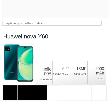
Huawei nova Y60
Helio
6.6"
13MP
5000
mAh
P35
1600x720 pix.
1080p@30
Li-Po
4GB RAM