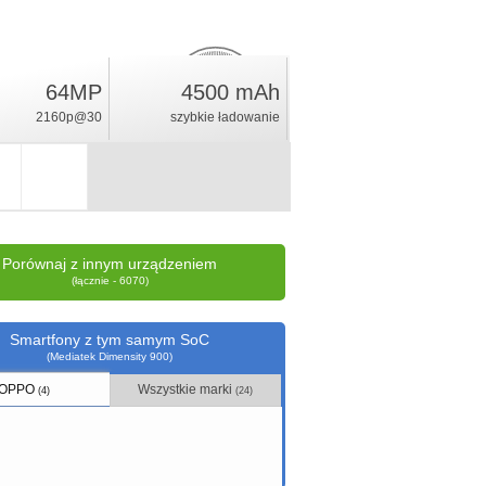
64MP
4500 mAh
17
%
2160p@30
szybkie ładowanie
ocena
Porównaj z innym urządzeniem
(łącznie - 6070)
Smartfony z tym samym SoC
(Mediatek Dimensity 900)
OPPO
Wszystkie marki
(4)
(24)