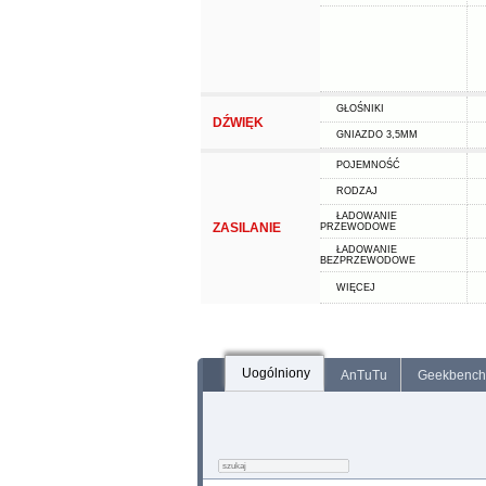
GŁOŚNIKI
DŹWIĘK
GNIAZDO 3,5MM
POJEMNOŚĆ
RODZAJ
ŁADOWANIE
ZASILANIE
PRZEWODOWE
ŁADOWANIE
BEZPRZEWODOWE
WIĘCEJ
Uogólniony
AnTuTu
Geekbench