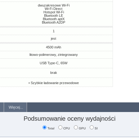
dwuzakresowe Wi-Fi
Wi-Fi Direct
Hotspot Wi-Fi
Bluetooth LE
Bluetooth aptX
Bluetooth A2DP
1
jest
4500 mAh
litowo-polimerowy, zintegrowany
USB Type-C, 65W
brak
• Szybkie ładowanie przewodowe
Więcej...
Podsumowanie oceny wydajności
Total
CPU
GPU
SI