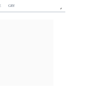
E
GRY
pl