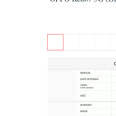
WERSJE
DATA WYDANIA
CENA
w dniu wydania
SIEĆ
WYMIARY
WAGA