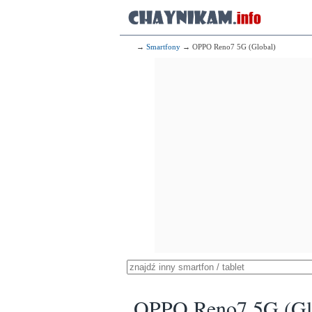
→
Smartfony
→ OPPO Reno7 5G (Global)
OPPO Reno7 5G (Gl