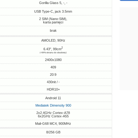
Gorilla Glass 5, -, -
USB Type-C, jack 3.5mm
2 SIM (Nano-SIM),
karta pamięci
brak
AMOLED, 90Hz
2
6.43", 99cm
(~84% ekranu do obudowy)
2400x1080
409
20:9
430nit / -
HDR10+
Android 11
Mediatek Dimensity 900
2x2.4GHz Cortex-A78
6x2GHz Cortex-A55
Mali-G68 MC4, 900MHz
8/256 GB