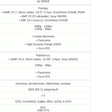
do 256GB
Potrójny
• 64MP, f/1.7, 26mm (wide), 1/2.0", 0.7µm, OmniVision OV64B, PDAF
• 8MP, f/2.25 (ultrawide), Sony IMX355
• 2MP, f/2.4 (macro), OmniVision OV02B
1080p - 120fps
2160p - 30fps
• Lampa błyskowa
• Panorama
• High Dynamic Range (HDR)
• Gyro-EIS
Pojedynczy
• 32MP, f/2.4, 24mm (wide), 1/2.80", 0.8µm, Sony IMX615
1080p - 30fps
• Panorama
• Gyro-EIS
żyroskop, akcelerometr, zbliżeniowy, kompas
IEEE 802.11 a/b/g/n/ac/6
v 5
GPS, GLONASS, Galileo, BDS, QZSS, A-GPS
NFC
USB OTG