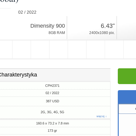
02 / 2022
173gr, grubość 7.8mm
6.43"
Dimensity 900
Android 11
8GB RAM
2400x1080 pix.
256GB ROM
Charakterystyka
CPH2371
02 / 2022
387 USD
2G, 3G, 4G, 5G
więcej ↓
160.6 x 73.2 x 7.8 mm
173 gr