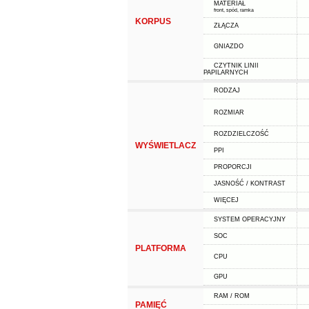
MATERIAŁ
front, spód, ramka
KORPUS
ZŁĄCZA
GNIAZDO
CZYTNIK LINII
PAPILARNYCH
RODZAJ
ROZMIAR
ROZDZIELCZOŚĆ
WYŚWIETLACZ
PPI
PROPORCJI
JASNOŚĆ / KONTRAST
WIĘCEJ
SYSTEM OPERACYJNY
SOC
PLATFORMA
CPU
GPU
RAM / ROM
PAMIĘĆ