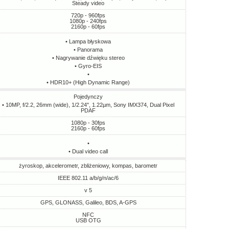
Steady video
720p - 960fps
1080p - 240fps
2160p - 60fps
• Lampa błyskowa
• Panorama
• Nagrywanie dźwięku stereo
• Gyro-EIS
•
• HDR10+ (High Dynamic Range)
Pojedynczy
• 10MP, f/2.2, 26mm (wide), 1/2.24", 1.22µm, Sony IMX374, Dual Pixel
PDAF
1080p - 30fps
2160p - 60fps
•
• Dual video call
żyroskop, akcelerometr, zbliżeniowy, kompas, barometr
IEEE 802.11 a/b/g/n/ac/6
v 5
GPS, GLONASS, Galileo, BDS, A-GPS
NFC
USB OTG