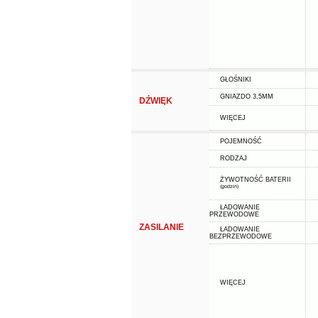
GŁOŚNIKI
GNIAZDO 3,5MM
DŹWIĘK
WIĘCEJ
POJEMNOŚĆ
RODZAJ
ŻYWOTNOŚĆ BATERII
(godzin)
ŁADOWANIE
PRZEWODOWE
ZASILANIE
ŁADOWANIE
BEZPRZEWODOWE
WIĘCEJ