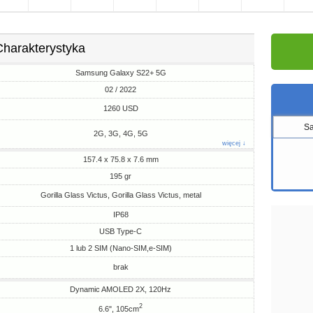
Charakterystyka
Samsung Galaxy S22+ 5G
02 / 2022
1260 USD
S
2G, 3G, 4G, 5G
więcej ↓
157.4 x 75.8 x 7.6 mm
195 gr
Gorilla Glass Victus, Gorilla Glass Victus, metal
IP68
USB Type-C
1 lub 2 SIM (Nano-SIM,e-SIM)
brak
Dynamic AMOLED 2X, 120Hz
2
6.6", 105cm