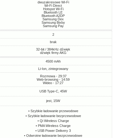
dwuzakresowe Wi-Fi
Wi-Fi Direct
Hotspot Wi-Fi
Bluetooth LE
Bluetooth A2DP
Samsung Dex
Samsung Bixby
Samsung Pay
2
brak
32-bit / 384kHz dźwięk
dźwięk firmy AKG
4500 mAh
Li-Ion, zintegrowany
Rozmowa - 29:37
Web-browsing - 14:59
Wideo - 17:27
USB Type-C, 45W
jest, 15W
• Szybkie ładowanie przewodowe
• Szybkie ładowanie bezprzewodowe
• Qi Wireless Charge
• PMA Wireless Charge
• USB Power Delivery 3
• Odwrotne ładowanie bezprzewodowe