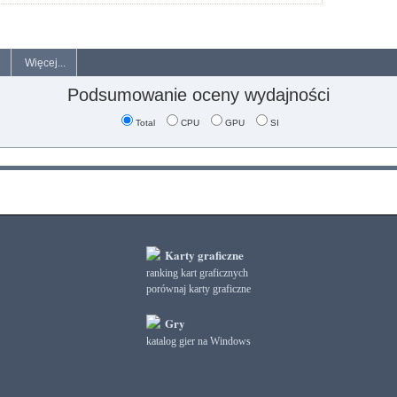
Więcej...
Podsumowanie oceny wydajności
Total
CPU
GPU
SI
Karty graficzne
ranking kart graficznych
porównaj karty graficzne
Gry
katalog gier na Windows