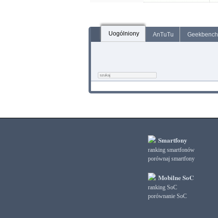
Uogólniony
AnTuTu
Geekbench
Smartfony
ranking smartfonów
porównaj smartfony
Mobilne SoC
ranking SoC
porównanie SoC