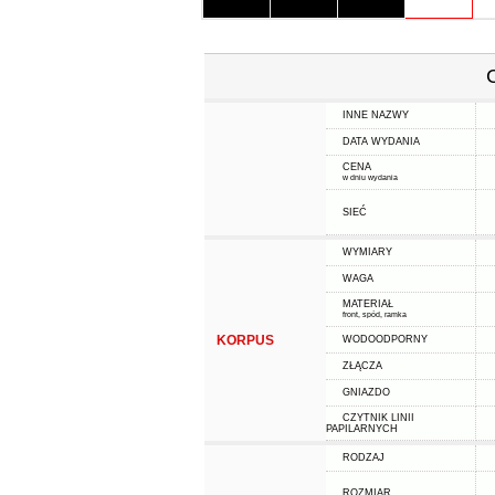
INNE NAZWY
DATA WYDANIA
CENA
w dniu wydania
SIEĆ
WYMIARY
WAGA
MATERIAŁ
front, spód, ramka
KORPUS
WODOODPORNY
ZŁĄCZA
GNIAZDO
CZYTNIK LINII
PAPILARNYCH
RODZAJ
ROZMIAR