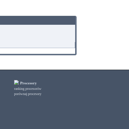
Procesory
ranking procesorów
porównaj procesory