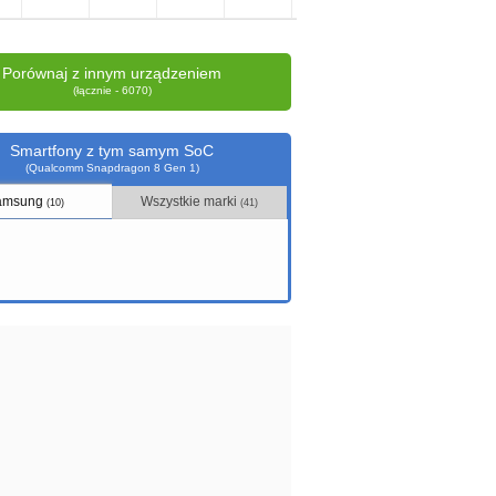
Porównaj z innym urządzeniem
(łącznie - 6070)
Smartfony z tym samym SoC
(Qualcomm Snapdragon 8 Gen 1)
amsung
Wszystkie marki
(10)
(41)