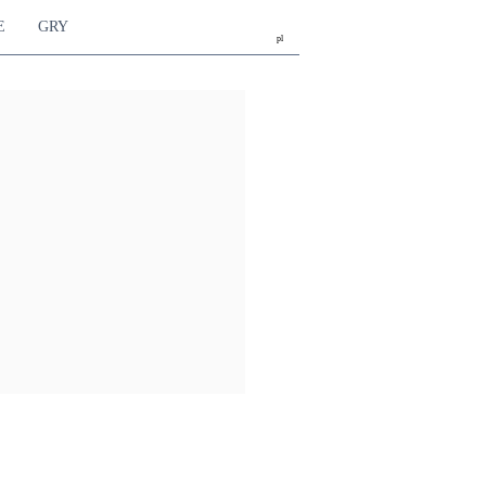
E
GRY
pl