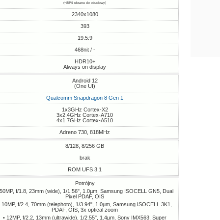
(~88% ekranu do obudowy)
2340x1080
393
19.5:9
468nit / -
HDR10+
Always on display
Android 12
(One UI)
Qualcomm Snapdragon 8 Gen 1
1x3GHz Cortex-X2
3x2.4GHz Cortex-A710
4x1.7GHz Cortex-A510
Adreno 730, 818MHz
8/128, 8/256 GB
brak
ROM UFS 3.1
Potrójny
 50MP, f/1.8, 23mm (wide), 1/1.56", 1.0µm, Samsung ISOCELL GN5, Dual
Pixel PDAF, OIS
• 10MP, f/2.4, 70mm (telephoto), 1/3.94", 1.0µm, Samsung ISOCELL 3K1,
PDAF, OIS, 3x optical zoom
• 12MP, f/2.2, 13mm (ultrawide), 1/2.55", 1.4µm, Sony IMX563, Super