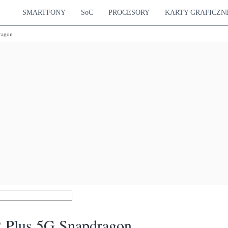
SMARTFONY
SoC
PROCESORY
KARTY GRAFICZN
ragon
 Plus 5G Snapdragon