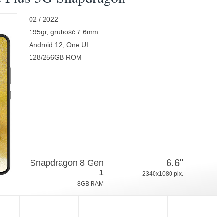
02 / 2022
195gr, grubość 7.6mm
Android 12, One UI
128/256GB ROM
6.6"
Snapdragon 8 Gen
1
2340x1080 pix.
8GB RAM