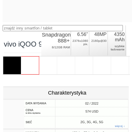
Snapdragon
6.56"
48MP
4350
mAh
888+
2376x1080
2160p@30
vivo iQOO 9 Global
pix.
szybkie
8/12GB RAM
ładowanie
Charakterystyka
02 / 2022
DATA WYDANIA
CENA
574 USD
w dniu wydania
2G, 3G, 4G, 5G
SIEĆ
więcej ↓