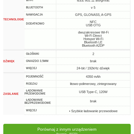
IEEE 802.11 a/b/g/n/ac
WI-FI
v 5
BLUETOOTH
GPS, GLONASS, A-GPS
NAWIGACJA
TECHNOLOGIE
NFC
DODATKOWO
USB OTG
dwuzakresowe Wi-Fi
Wi-Fi Direct
Hotspot Wi-Fi
Bluetooth LE
Bluetooth A2DP
2
GŁOŚNIKI
brak
GNIAZDO 3,5MM
DŹWIĘK
24-bit / 192kHz dźwięk
WIĘCEJ
4350 mAh
POJEMNOŚĆ
litowo-polimerowy, zintegrowany
RODZAJ
ŁADOWANIE
USB Type-C, 120W
PRZEWODOWE
ZASILANIE
ŁADOWANIE
brak
BEZPRZEWODOWE
WIĘCEJ
• Szybkie ładowanie przewodowe
Porównaj z innym urządzeniem
(łącznie - 6070)