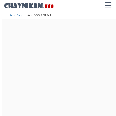
☰
→
Smartfony
→ vivo iQOO 9 Global