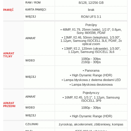
8/128, 12/256 GB
RAM / ROM
brak
KARTA PAMIĘCI
PAMIĘĆ
ROM UFS 3.1
WIĘCEJ
Potrójny
• 48MP, f/1.79, 25mm (wide), 1/2.0", 0.8µm,
Sony IMX598, PDAF
• 13MP, f/2.46, 50mm (telephoto), 1/3.00",
APARAT
1.12µm, Samsung ISOCELL 3L6, PDAF, 2x
optical zoom
• 13MP, f/2.2, 120mm (ultrawide), 1/3.00",
1.12µm, Samsung ISOCELL 3L6
APARAT
TYLNY
1080p - 30fps
WIDEO
2160p - 30fps
• Panorama
• High Dynamic Range (HDR)
WIĘCEJ
• Lampa błyskowa z dwiema diodami LED
• Lampa błyskowa dwutonowa
Pojedynczy
APARAT
• 16MP, f/2.45, 1/3.1", 1.12µm, Samsung
ISOCELL 3P9
APARAT
PRZEDNI
1080p - 30fps
WIDEO
WIĘCEJ
• High Dynamic Range (HDR)
żyroskop, akcelerometr, zbliżeniowy, kompas
CZUJNIKI