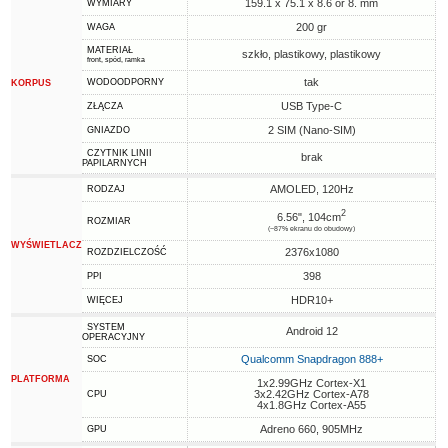
159.1 x 75.1 x 8.6 or 8. mm
WYMIARY
200 gr
WAGA
MATERIAŁ
szkło, plastikowy, plastikowy
front, spód, ramka
tak
WODOODPORNY
KORPUS
USB Type-C
ZŁĄCZA
2 SIM (Nano-SIM)
GNIAZDO
CZYTNIK LINII
brak
PAPILARNYCH
AMOLED, 120Hz
RODZAJ
2
6.56", 104cm
ROZMIAR
(~87% ekranu do obudowy)
WYŚWIETLACZ
2376x1080
ROZDZIELCZOŚĆ
398
PPI
HDR10+
WIĘCEJ
SYSTEM
Android 12
OPERACYJNY
Qualcomm Snapdragon 888+
SOC
PLATFORMA
1x2.99GHz Cortex-X1
3x2.42GHz Cortex-A78
CPU
4x1.8GHz Cortex-A55
Adreno 660, 905MHz
GPU