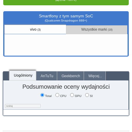
Smartfony z tym samym SoC
(Qualcomm Snapdragon 888+)
vivo
Wszystkie marki
(3)
(18)
Uogólniony
AnTuTu
Geekbench
Więcej...
Podsumowanie oceny wydajności
Total
CPU
GPU
SI