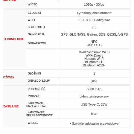
PRZEDNI
1080p - 30fps
WIDEO
żyroskop, akcelerometr
CZUJNIKI
IEEE 802.11 a/b/g/n/ac
WI-FI
v 5
BLUETOOTH
GPS, GLONASS, Galileo, BDS, QZSS, A-GPS
NAWIGACJA
TECHNOLOGIE
NFC
DODATKOWO
USB OTG
dwuzakresowe Wi-Fi
Wi-Fi Direct
Hotspot Wi-Fi
Bluetooth LE
Bluetooth A2DP
1
GŁOŚNIKI
DŹWIĘK
jest
GNIAZDO 3,5MM
6000 mAh
POJEMNOŚĆ
Li-Ion, zintegrowany
RODZAJ
ŁADOWANIE
USB Type-C, 25W
PRZEWODOWE
ZASILANIE
ŁADOWANIE
brak
BEZPRZEWODOWE
WIĘCEJ
• Szybkie ładowanie przewodowe