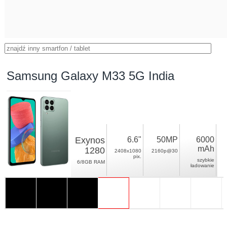
Samsung Galaxy M33 5G India
Exynos
6.6"
50MP
6000
mAh
1280
2408x1080
2160p@30
pix.
szybkie
6/8GB RAM
ładowanie