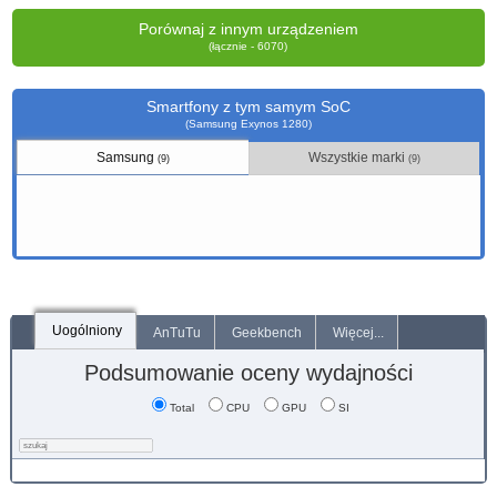
Porównaj z innym urządzeniem
(łącznie - 6070)
Smartfony z tym samym SoC
(Samsung Exynos 1280)
Samsung
Wszystkie marki
(9)
(9)
Uogólniony
AnTuTu
Geekbench
Więcej...
Podsumowanie oceny wydajności
Total
CPU
GPU
SI