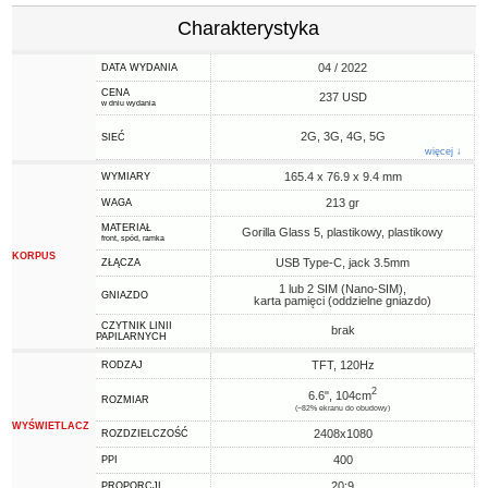
Charakterystyka
04 / 2022
DATA WYDANIA
CENA
237 USD
w dniu wydania
2G, 3G, 4G, 5G
SIEĆ
więcej ↓
165.4 x 76.9 x 9.4 mm
WYMIARY
213 gr
WAGA
MATERIAŁ
Gorilla Glass 5, plastikowy, plastikowy
front, spód, ramka
KORPUS
USB Type-C, jack 3.5mm
ZŁĄCZA
1 lub 2 SIM (Nano-SIM),
GNIAZDO
karta pamięci (oddzielne gniazdo)
CZYTNIK LINII
brak
PAPILARNYCH
TFT, 120Hz
RODZAJ
2
6.6", 104cm
ROZMIAR
(~82% ekranu do obudowy)
WYŚWIETLACZ
2408x1080
ROZDZIELCZOŚĆ
400
PPI
20:9
PROPORCJI