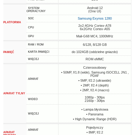
Android 12
SYSTEM
(One UI)
OPERACYJNY
Samsung Exynos 1280
SOC
PLATFORMA
2x2.4GHz Cortex-A78
CPU
6x2GHz Cortex-A55
Mali-G68 MC4, 1000MHz
GPU
6/128, 8/128 GB
RAM / ROM
do 1024GB (oddzielne gniazdo)
KARTA PAMIĘCI
PAMIĘĆ
ROM eMMC
WIĘCEJ
Czteroosobowy
• 50MP, f/1.8 (wide), Samsung ISOCELL JN1 ,
PDAF
APARAT
• 5MP, f/2.2 (ultrawide)
• 2MP, f/2.4 (depth)
• 2MP, f/2.4 (macro)
APARAT TYLNY
1080p - 30fps
WIDEO
2160p - 30fps
• Lampa błyskowa
WIĘCEJ
• Panorama
• High Dynamic Range (HDR)
Pojedynczy
APARAT
• 8MP, f/2.2
APARAT