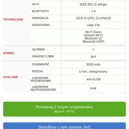
IEEE 802.11 a/b/g/n
WI-FI
v 0
BLUETOOTH
GPS, A-GPS, GLONASS
NAWIGACJA
TECHNOLOGIE
radio FM
DODATKOWO
Wi-Fi Direct
Hotspot Wi-Fi
Bluetooth LE
Bluetooth A2DP
1
GŁOŚNIKI
DŹWIĘK
jest
GNIAZDO 3,5MM
3020 mAh
POJEMNOŚĆ
Li-Ion, zintegrowany
RODZAJ
ZASILANIE
ŁADOWANIE
microUSB
PRZEWODOWE
ŁADOWANIE
brak
BEZPRZEWODOWE
Porównaj z innym urządzeniem
(łącznie - 6070)
Smartfony z tym samym SoC