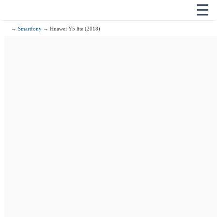
☰
→
Smartfony
→ Huawei Y5 lite (2018)