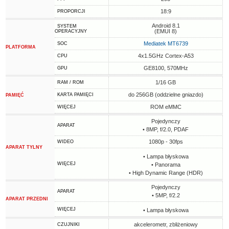
18:9
PROPORCJI
Android 8.1
SYSTEM
(EMUI 8)
OPERACYJNY
Mediatek MT6739
SOC
PLATFORMA
4x1.5GHz Cortex-A53
CPU
GE8100, 570MHz
GPU
1/16 GB
RAM / ROM
do 256GB (oddzielne gniazdo)
KARTA PAMIĘCI
PAMIĘĆ
ROM eMMC
WIĘCEJ
Pojedynczy
APARAT
• 8MP, f/2.0, PDAF
1080p - 30fps
WIDEO
APARAT TYLNY
• Lampa błyskowa
WIĘCEJ
• Panorama
• High Dynamic Range (HDR)
Pojedynczy
APARAT
• 5MP, f/2.2
APARAT PRZEDNI
WIĘCEJ
• Lampa błyskowa
akcelerometr, zbliżeniowy
CZUJNIKI