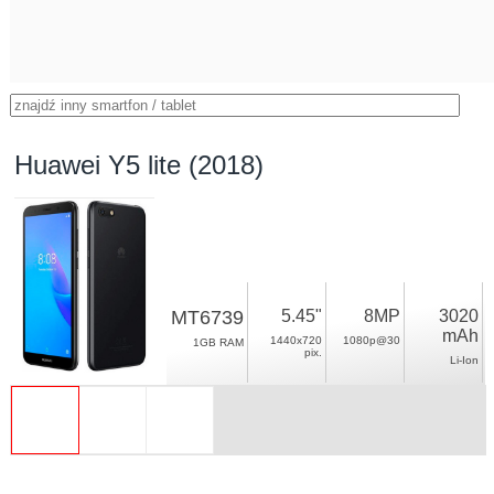
Huawei Y5 lite (2018)
MT6739
5.45"
8MP
3020
mAh
1440x720
1080p@30
1GB RAM
pix.
Li-Ion