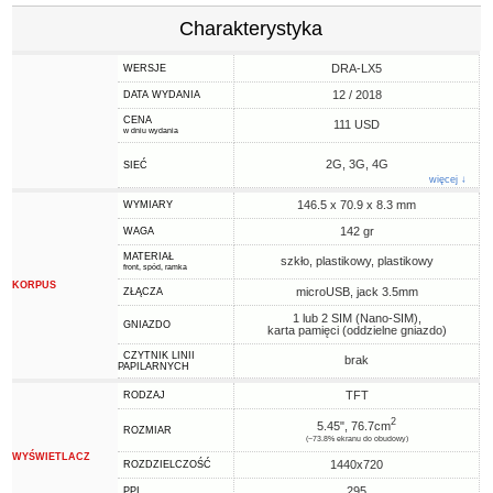
Charakterystyka
DRA-LX5
WERSJE
12 / 2018
DATA WYDANIA
CENA
111 USD
w dniu wydania
2G, 3G, 4G
SIEĆ
więcej ↓
146.5 x 70.9 x 8.3 mm
WYMIARY
142 gr
WAGA
MATERIAŁ
szkło, plastikowy, plastikowy
front, spód, ramka
KORPUS
microUSB, jack 3.5mm
ZŁĄCZA
1 lub 2 SIM (Nano-SIM),
GNIAZDO
karta pamięci (oddzielne gniazdo)
CZYTNIK LINII
brak
PAPILARNYCH
TFT
RODZAJ
2
5.45", 76.7cm
ROZMIAR
(~73.8% ekranu do obudowy)
WYŚWIETLACZ
1440x720
ROZDZIELCZOŚĆ
295
PPI