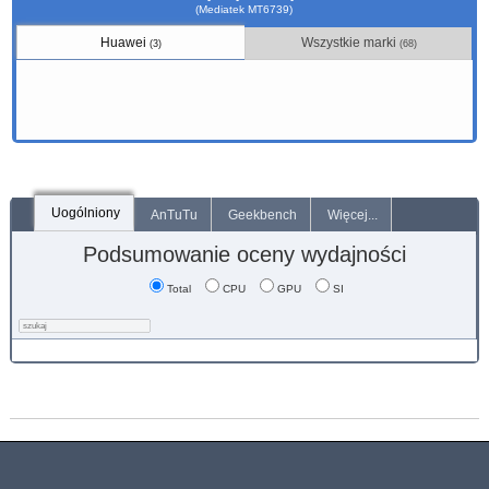
(Mediatek MT6739)
Huawei
Wszystkie marki
(3)
(68)
Uogólniony
AnTuTu
Geekbench
Więcej...
Podsumowanie oceny wydajności
Total
CPU
GPU
SI