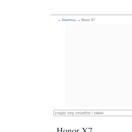
→
Smartfony
→ Honor X7
Honor X7