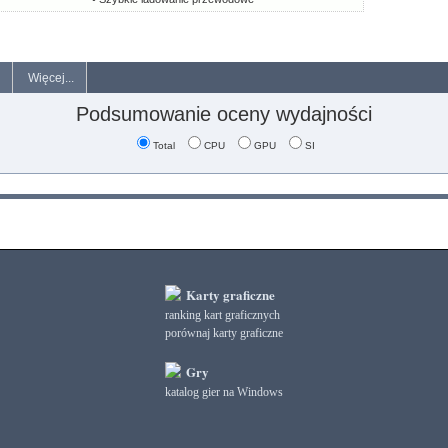
Więcej...
Podsumowanie oceny wydajności
Total
CPU
GPU
SI
Karty graficzne
ranking kart graficznych
porównaj karty graficzne
Gry
katalog gier na Windows