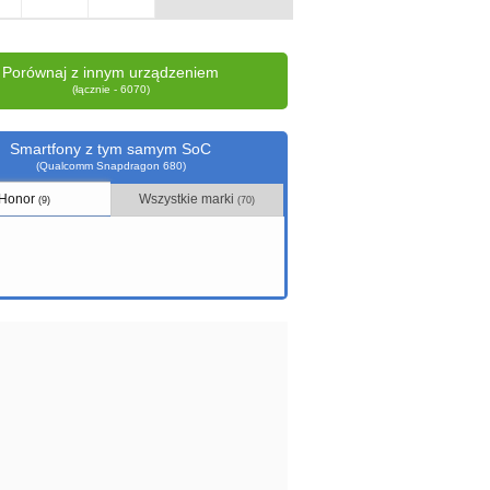
Porównaj z innym urządzeniem
(łącznie - 6070)
Smartfony z tym samym SoC
(Qualcomm Snapdragon 680)
Honor
Wszystkie marki
(9)
(70)