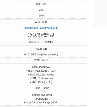
1600x720
260
20:9
Android 11
Qualcomm Snapdragon 680
4x2.4GHz Cortex-A73
4x1.9GHz Cortex-A53
Adreno 610, 950MHz
4/128 GB
do 512GB (wspólne gniazdo)
ROM eMMC
Czteroosobowy
• 48MP, f/1.8 (wide), PDAF
• 5MP, f/2.2 (ultrawide)
• 2MP, f/2.4 (macro)
• 2MP, f/2.4 (depth)
1080p - 30fps
• Lampa błyskowa
• Panorama
• High Dynamic Range (HDR)