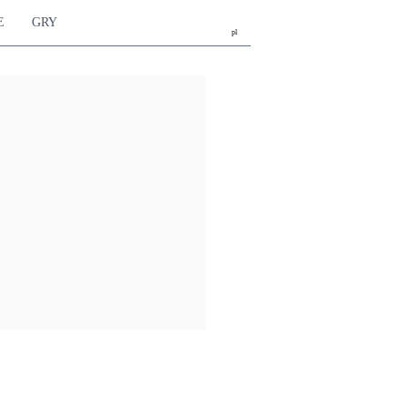
E
GRY
pl