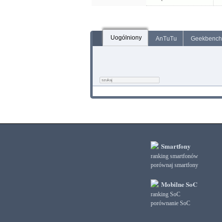
Uogólniony
AnTuTu
Geekbench
Smartfony
ranking smartfonów
porównaj smartfony
Mobilne SoC
ranking SoC
porównanie SoC