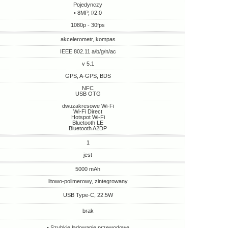
Pojedynczy
• 8MP, f/2.0
1080p - 30fps
akcelerometr, kompas
IEEE 802.11 a/b/g/n/ac
v 5.1
GPS, A-GPS, BDS
NFC
USB OTG
dwuzakresowe Wi-Fi
Wi-Fi Direct
Hotspot Wi-Fi
Bluetooth LE
Bluetooth A2DP
1
jest
5000 mAh
litowo-polimerowy, zintegrowany
USB Type-C, 22.5W
brak
• Szybkie ładowanie przewodowe