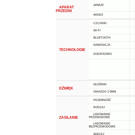
APARAT
APARAT
PRZEDNI
WIDEO
CZUJNIKI
WI-FI
BLUETOOTH
NAWIGACJA
TECHNOLOGIE
DODATKOWO
GŁOŚNIKI
DŹWIĘK
GNIAZDO 3,5MM
POJEMNOŚĆ
RODZAJ
ŁADOWANIE
ZASILANIE
PRZEWODOWE
ŁADOWANIE
BEZPRZEWODOWE
WIĘCEJ