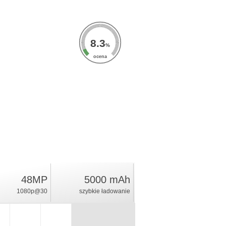
8.3
%
ocena
48MP
5000 mAh
1080p@30
szybkie ładowanie