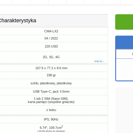
Charakterystyka
CMA-LX2
04 / 2022
220 USD
2G, 3G, 4G
więcej ↓
167.6 x 77.2 x 8.6 mm
198 gr
szkło, plastikowy, plastikowy
USB Type-C, jack 3.5mm
1 lub 2 SIM (Nano-SIM),
karta pamięci (wspólne gniazdo)
z boku
IPS, 90Hz
2
6.74", 109.7cm
(~84.8% ekranu do obudowy)