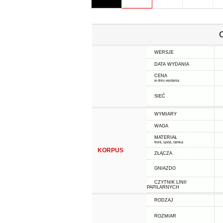
WERSJE
DATA WYDANIA
CENA
w dniu wydania
SIEĆ
WYMIARY
WAGA
MATERIAŁ
front, spód, ramka
KORPUS
ZŁĄCZA
GNIAZDO
CZYTNIK LINII
PAPILARNYCH
RODZAJ
ROZMIAR