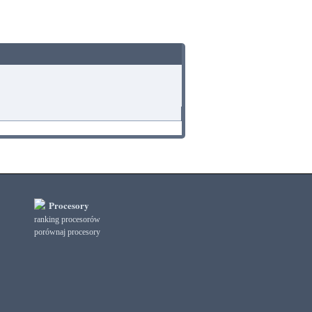
Procesory
ranking procesorów
porównaj procesory