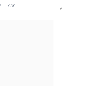
E
GRY
pl