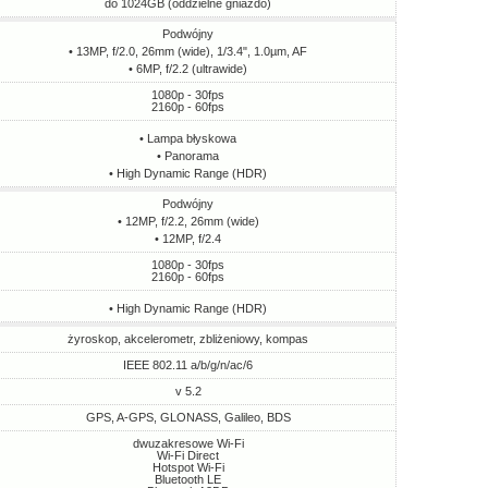
do 1024GB (oddzielne gniazdo)
Podwójny
• 13MP, f/2.0, 26mm (wide), 1/3.4", 1.0µm, AF
• 6MP, f/2.2 (ultrawide)
1080p - 30fps
2160p - 60fps
• Lampa błyskowa
• Panorama
• High Dynamic Range (HDR)
Podwójny
• 12MP, f/2.2, 26mm (wide)
• 12MP, f/2.4
1080p - 30fps
2160p - 60fps
• High Dynamic Range (HDR)
żyroskop, akcelerometr, zbliżeniowy, kompas
IEEE 802.11 a/b/g/n/ac/6
v 5.2
GPS, A-GPS, GLONASS, Galileo, BDS
dwuzakresowe Wi-Fi
Wi-Fi Direct
Hotspot Wi-Fi
Bluetooth LE