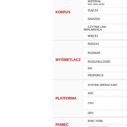
MATERIAŁ
front, spód, ramka
ZŁĄCZA
KORPUS
GNIAZDO
CZYTNIK LINII
PAPILARNYCH
WIĘCEJ
RODZAJ
ROZMIAR
WYŚWIETLACZ
ROZDZIELCZOŚĆ
PPI
PROPORCJI
SYSTEM OPERACYJNY
SOC
PLATFORMA
CPU
GPU
RAM / ROM
PAMIĘĆ