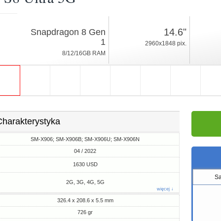
04 / 2022
14.6"
Snapdragon 8 Gen
726gr, grubość 5.5mm
1
2960x1848 pix.
Android 12, One UI
8/12/16GB RAM
128/256/512GB ROM
Charakterystyka
SM-X906; SM-X906B; SM-X906U; SM-X906N
04 / 2022
1630 USD
S
2G, 3G, 4G, 5G
więcej ↓
326.4 x 208.6 x 5.5 mm
726 gr