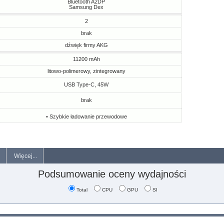
Bluetooth A2DP
Samsung Dex
2
brak
dźwięk firmy AKG
11200 mAh
litowo-polimerowy, zintegrowany
USB Type-C, 45W
brak
• Szybkie ładowanie przewodowe
Więcej...
Podsumowanie oceny wydajności
Total
CPU
GPU
SI