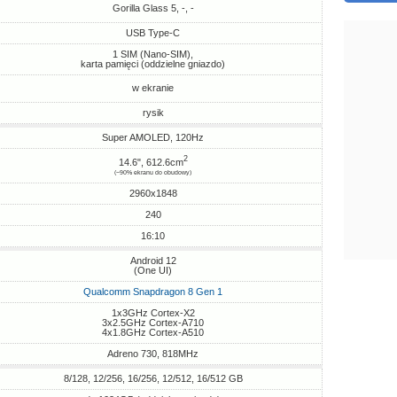
Gorilla Glass 5, -, -
USB Type-C
1 SIM (Nano-SIM),
karta pamięci (oddzielne gniazdo)
w ekranie
rysik
Super AMOLED, 120Hz
2
14.6", 612.6cm
(~90% ekranu do obudowy)
2960x1848
240
16:10
Android 12
(One UI)
Qualcomm Snapdragon 8 Gen 1
1x3GHz Cortex-X2
3x2.5GHz Cortex-A710
4x1.8GHz Cortex-A510
Adreno 730, 818MHz
8/128, 12/256, 16/256, 12/512, 16/512 GB