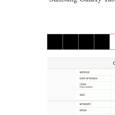
WERSJE
DATA WYDANIA
CENA
w dniu wydania
SIEĆ
WYMIARY
WAGA