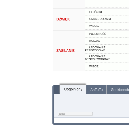
GŁOŚNIKI
DŹWIĘK
GNIAZDO 3,5MM
WIĘCEJ
POJEMNOŚĆ
RODZAJ
ŁADOWANIE
ZASILANIE
PRZEWODOWE
ŁADOWANIE
BEZPRZEWODOWE
WIĘCEJ
Uogólniony
AnTuTu
Geekbench