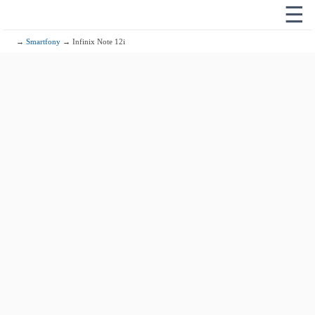
☰
→
Smartfony
→ Infinix Note 12i