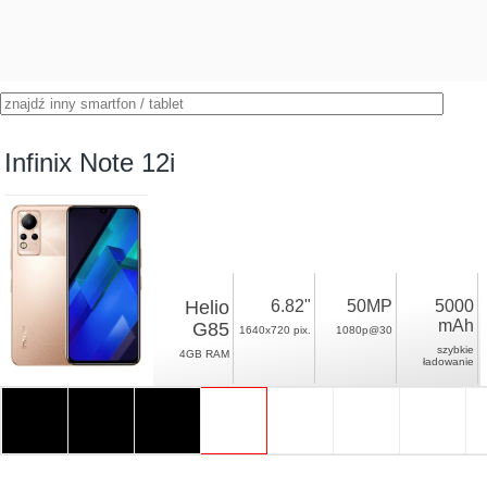
Infinix Note 12i
Helio
6.82"
50MP
5000
mAh
G85
1640x720 pix.
1080p@30
szybkie
4GB RAM
ładowanie