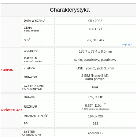
Charakterystyka
05 / 2022
DATA WYDANIA
CENA
180 USD
w dniu wydania
2G, 3G, 4G
SIEĆ
więcej ↓
170.7 x 77.4 x 8.3 mm
WYMIARY
MATERIAŁ
szkło, plastikowy, plastikowy
front, spód, ramka
USB Type-C, jack 3.5mm
ZŁĄCZA
KORPUS
2 SIM (Nano-SIM),
GNIAZDO
karta pamięci
CZYTNIK LINII
brak
PAPILARNYCH
IPS, 90Hz
RODZAJ
2
6.82", 110cm
ROZMIAR
(~83% ekranu do obudowy)
WYŚWIETLACZ
1640x720
ROZDZIELCZOŚĆ
263
PPI
SYSTEM
Android 12
OPERACYJNY