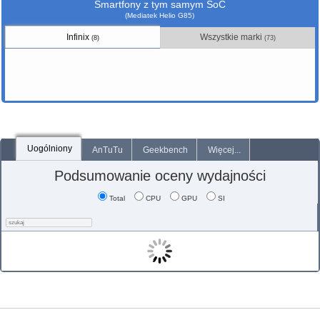
Smartfony z tym samym SoC
(Mediatek Helio G85)
Infinix
Wszystkie marki
(8)
(73)
Uogólniony
AnTuTu
Geekbench
Więcej...
Podsumowanie oceny wydajności
Total
CPU
GPU
SI