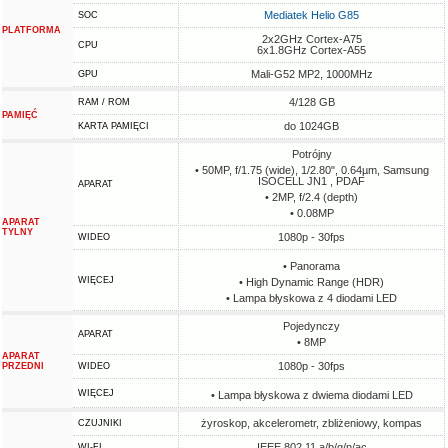
Mediatek Helio G85
SOC
PLATFORMA
2x2GHz Cortex-A75
CPU
6x1.8GHz Cortex-A55
Mali-G52 MP2, 1000MHz
GPU
4/128 GB
RAM / ROM
PAMIĘĆ
do 1024GB
KARTA PAMIĘCI
Potrójny
• 50MP, f/1.75 (wide), 1/2.80", 0.64µm, Samsung
ISOCELL JN1 , PDAF
APARAT
• 2MP, f/2.4 (depth)
• 0.08MP
APARAT
TYLNY
1080p - 30fps
WIDEO
• Panorama
WIĘCEJ
• High Dynamic Range (HDR)
• Lampa błyskowa z 4 diodami LED
Pojedynczy
APARAT
• 8MP
APARAT
1080p - 30fps
PRZEDNI
WIDEO
WIĘCEJ
• Lampa błyskowa z dwiema diodami LED
żyroskop, akcelerometr, zbliżeniowy, kompas
CZUJNIKI
IEEE 802.11 a/b/g/n/ac
WI-FI