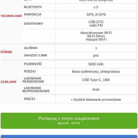
v 5
BLUETOOTH
GPS, A-GPS
NAWIGACJA
TECHNOLOGIE
USB OTG
DODATKOWO
radio FM
dwuzakresowe Wi-Fi
Wi-Fi Direct
Hotspot Wi-Fi
1
GŁOŚNIKI
DŹWIĘK
jest
GNIAZDO 3,5MM
5000 mAh
POJEMNOŚĆ
litowo-polimerowy, zintegrowany
RODZAJ
ŁADOWANIE
USB Type-C, 18W
PRZEWODOWE
ZASILANIE
ŁADOWANIE
brak
BEZPRZEWODOWE
WIĘCEJ
• Szybkie ładowanie przewodowe
Porównaj z innym urządzeniem
(łącznie - 6070)