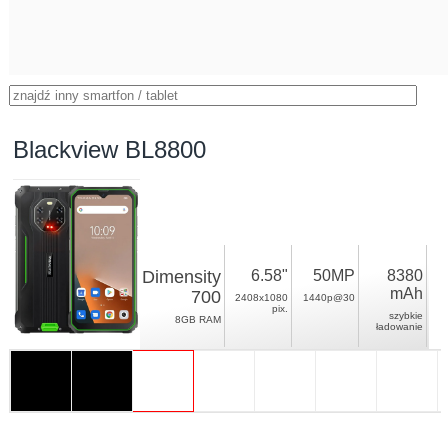
Blackview BL8800
Dimensity
6.58"
50MP
8380
mAh
700
2408x1080
1440p@30
pix.
szybkie
8GB RAM
ładowanie