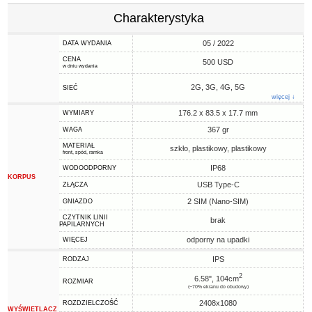
Charakterystyka
05 / 2022
DATA WYDANIA
CENA
500 USD
w dniu wydania
2G, 3G, 4G, 5G
SIEĆ
więcej ↓
176.2 x 83.5 x 17.7 mm
WYMIARY
367 gr
WAGA
MATERIAŁ
szkło, plastikowy, plastikowy
front, spód, ramka
IP68
WODOODPORNY
KORPUS
USB Type-C
ZŁĄCZA
2 SIM (Nano-SIM)
GNIAZDO
CZYTNIK LINII
brak
PAPILARNYCH
odporny na upadki
WIĘCEJ
IPS
RODZAJ
2
6.58", 104cm
ROZMIAR
(~70% ekranu do obudowy)
2408x1080
ROZDZIELCZOŚĆ
WYŚWIETLACZ