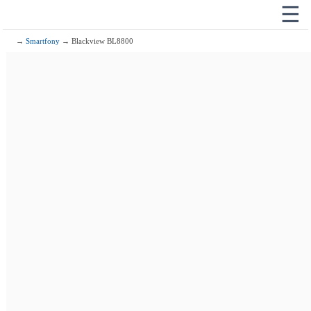
☰
→
Smartfony
→ Blackview BL8800