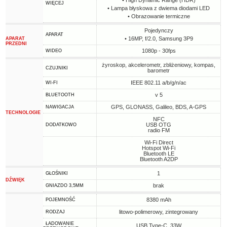
• High Dynamic Range (HDR)
WIĘCEJ
• Lampa błyskowa z dwiema diodami LED
• Obrazowanie termiczne
Pojedynczy
APARAT
• 16MP, f/2.0, Samsung 3P9
APARAT
PRZEDNI
1080p - 30fps
WIDEO
żyroskop, akcelerometr, zbliżeniowy, kompas,
CZUJNIKI
barometr
IEEE 802.11 a/b/g/n/ac
WI-FI
v 5
BLUETOOTH
GPS, GLONASS, Galileo, BDS, A-GPS
NAWIGACJA
TECHNOLOGIE
NFC
USB OTG
DODATKOWO
radio FM
Wi-Fi Direct
Hotspot Wi-Fi
Bluetooth LE
Bluetooth A2DP
1
GŁOŚNIKI
DŹWIĘK
brak
GNIAZDO 3,5MM
8380 mAh
POJEMNOŚĆ
litowo-polimerowy, zintegrowany
RODZAJ
ŁADOWANIE
USB Type-C, 33W