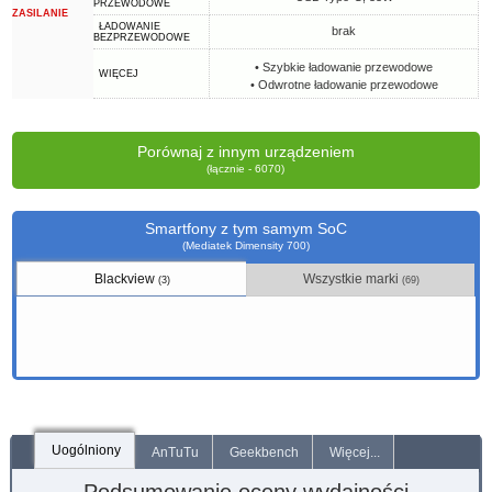
PRZEWODOWE
ZASILANIE
ŁADOWANIE
brak
BEZPRZEWODOWE
• Szybkie ładowanie przewodowe
WIĘCEJ
• Odwrotne ładowanie przewodowe
Porównaj z innym urządzeniem
(łącznie - 6070)
Smartfony z tym samym SoC
(Mediatek Dimensity 700)
Blackview
Wszystkie marki
(3)
(69)
Uogólniony
AnTuTu
Geekbench
Więcej...