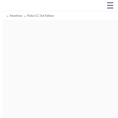
☰
→
Smartfony
→ Nokia C2 2nd Edition