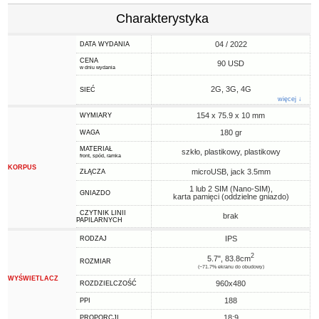
Charakterystyka
04 / 2022
DATA WYDANIA
CENA
90 USD
w dniu wydania
2G, 3G, 4G
SIEĆ
więcej ↓
154 x 75.9 x 10 mm
WYMIARY
180 gr
WAGA
MATERIAŁ
szkło, plastikowy, plastikowy
front, spód, ramka
KORPUS
microUSB, jack 3.5mm
ZŁĄCZA
1 lub 2 SIM (Nano-SIM),
GNIAZDO
karta pamięci (oddzielne gniazdo)
CZYTNIK LINII
brak
PAPILARNYCH
IPS
RODZAJ
2
5.7", 83.8cm
ROZMIAR
(~71.7% ekranu do obudowy)
WYŚWIETLACZ
960x480
ROZDZIELCZOŚĆ
188
PPI
18:9
PROPORCJI