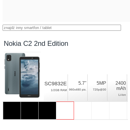
Nokia C2 2nd Edition
SC9832E
5.7"
5MP
2400
mAh
960x480 pix.
720p@30
1/2GB RAM
Li-Ion