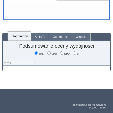
Uogólniony
AnTuTu
Geekbench
Więcej...
Podsumowanie oceny wydajności
Total
CPU
GPU
SI
chaynikam.hello@gmail.com
© 2009 - 2026