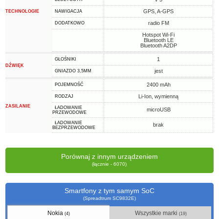
GPS, A-GPS
TECHNOLOGIE
NAWIGACJA
radio FM
DODATKOWO
Hotspot Wi-Fi
Bluetooth LE
Bluetooth A2DP
1
GŁOŚNIKI
DŹWIĘK
jest
GNIAZDO 3,5MM
2400 mAh
POJEMNOŚĆ
Li-Ion, wymienną
RODZAJ
ZASILANIE
ŁADOWANIE
microUSB
PRZEWODOWE
ŁADOWANIE
brak
BEZPRZEWODOWE
Porównaj z innym urządzeniem
(łącznie - 6070)
Smartfony z tym samym SoC
(Spreadtrum SC9832E)
Nokia
Wszystkie marki
(4)
(19)