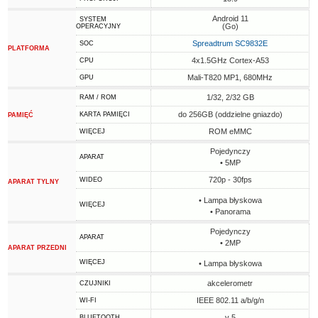
Android 11
SYSTEM
(Go)
OPERACYJNY
Spreadtrum SC9832E
SOC
PLATFORMA
4x1.5GHz Cortex-A53
CPU
Mali-T820 MP1, 680MHz
GPU
1/32, 2/32 GB
RAM / ROM
do 256GB (oddzielne gniazdo)
KARTA PAMIĘCI
PAMIĘĆ
ROM eMMC
WIĘCEJ
Pojedynczy
APARAT
• 5MP
720p - 30fps
WIDEO
APARAT TYLNY
• Lampa błyskowa
WIĘCEJ
• Panorama
Pojedynczy
APARAT
• 2MP
APARAT PRZEDNI
WIĘCEJ
• Lampa błyskowa
akcelerometr
CZUJNIKI
IEEE 802.11 a/b/g/n
WI-FI
v 5
BLUETOOTH