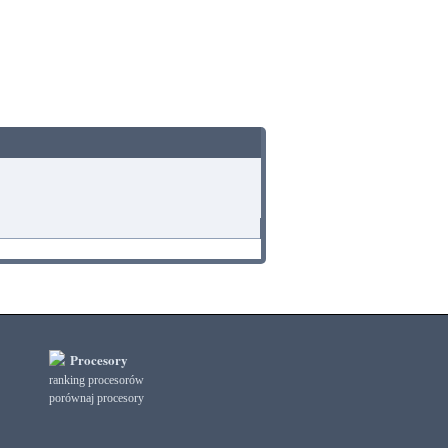
Procesory
ranking procesorów
porównaj procesory