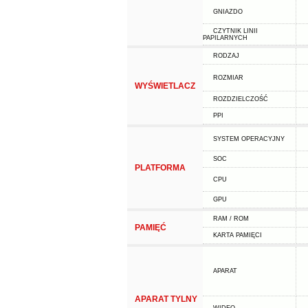
GNIAZDO
CZYTNIK LINII
PAPILARNYCH
RODZAJ
ROZMIAR
WYŚWIETLACZ
ROZDZIELCZOŚĆ
PPI
SYSTEM OPERACYJNY
SOC
PLATFORMA
CPU
GPU
RAM / ROM
PAMIĘĆ
KARTA PAMIĘCI
APARAT
APARAT TYLNY