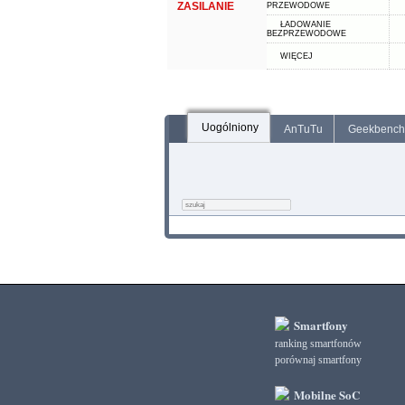
ZASILANIE
PRZEWODOWE
ŁADOWANIE
BEZPRZEWODOWE
WIĘCEJ
Uogólniony
AnTuTu
Geekbench
Smartfony
ranking smartfonów
porównaj smartfony
Mobilne SoC