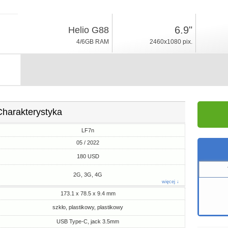
05 / 2022
6.9"
Helio G88
Android 11, HIOS
4/6GB RAM
2460x1080 pix.
64/128GB ROM
Charakterystyka
LF7n
05 / 2022
180 USD
2G, 3G, 4G
więcej ↓
173.1 x 78.5 x 9.4 mm
szkło, plastikowy, plastikowy
USB Type-C, jack 3.5mm