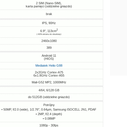
2 SIM (Nano-SIM),
karta pamięci (oddzielne gniazdo)
brak
IPS, 90Hz
2
6.9", 113cm
(~83% ekranu do obudowy)
2460x1080
389
Android 11
(HIOS)
Mediatek Helio G88
2x2GHz Cortex-A75
6x1.8GHz Cortex-A55
Mali-G52 MP2, 1000MHz
4/64, 6/128 GB
do 512GB (oddzielne gniazdo)
Potrójny
• 50MP, f/2.0 (wide), 1/2.76", 0.64µm, Samsung ISOCELL JN1, PDAF
• 2MP, f/2.4 (depth)
• 0.08MP
1080p - 30fps