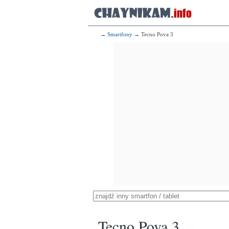
→
Smartfony
→ Tecno Pova 3
Tecno Pova 3