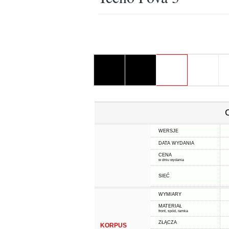
WERSJE
DATA WYDANIA
CENA
w dniu wydania
SIEĆ
WYMIARY
MATERIAŁ
front, spód, ramka
ZŁĄCZA
KORPUS