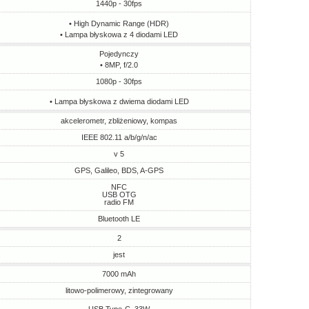
1440p - 30fps
• High Dynamic Range (HDR)
• Lampa błyskowa z 4 diodami LED
Pojedynczy
• 8MP, f/2.0
1080p - 30fps
• Lampa błyskowa z dwiema diodami LED
akcelerometr, zbliżeniowy, kompas
IEEE 802.11 a/b/g/n/ac
v 5
GPS, Galileo, BDS, A-GPS
NFC
USB OTG
radio FM
Bluetooth LE
2
jest
7000 mAh
litowo-polimerowy, zintegrowany