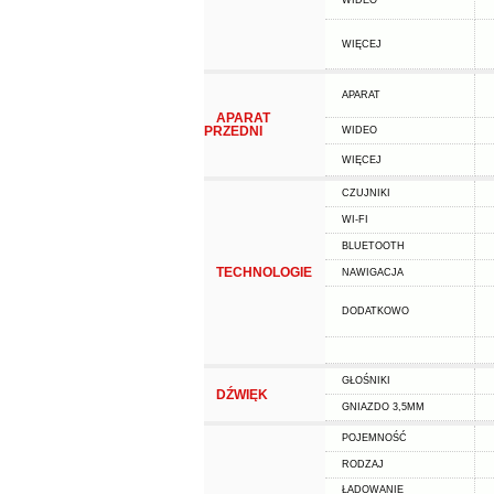
WIDEO
WIĘCEJ
APARAT
APARAT
PRZEDNI
WIDEO
WIĘCEJ
CZUJNIKI
WI-FI
BLUETOOTH
TECHNOLOGIE
NAWIGACJA
DODATKOWO
GŁOŚNIKI
DŹWIĘK
GNIAZDO 3,5MM
POJEMNOŚĆ
RODZAJ
ŁADOWANIE