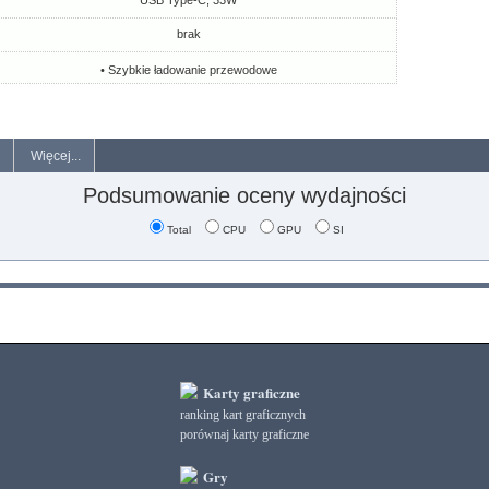
USB Type-C, 33W
brak
• Szybkie ładowanie przewodowe
Więcej...
Podsumowanie oceny wydajności
Total
CPU
GPU
SI
Karty graficzne
ranking kart graficznych
porównaj karty graficzne
Gry