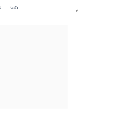
E
GRY
pl