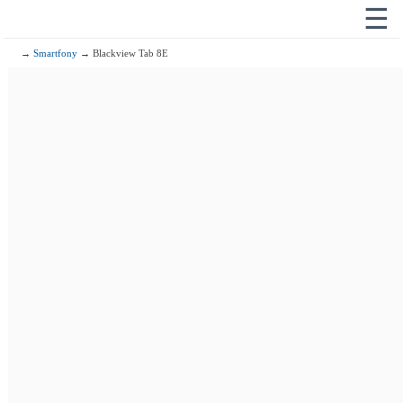
☰
→
Smartfony
→ Blackview Tab 8E