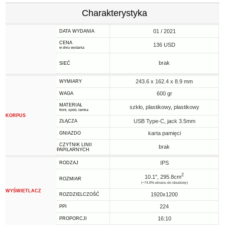
Charakterystyka
01 / 2021
DATA WYDANIA
CENA
136 USD
w dniu wydania
brak
SIEĆ
243.6 x 162.4 x 8.9 mm
WYMIARY
600 gr
WAGA
MATERIAŁ
szkło, plastikowy, plastikowy
front, spód, ramka
KORPUS
USB Type-C, jack 3.5mm
ZŁĄCZA
karta pamięci
GNIAZDO
CZYTNIK LINII
brak
PAPILARNYCH
IPS
RODZAJ
2
10.1", 295.8cm
ROZMIAR
(~74.8% ekranu do obudowy)
WYŚWIETLACZ
1920x1200
ROZDZIELCZOŚĆ
224
PPI
16:10
PROPORCJI