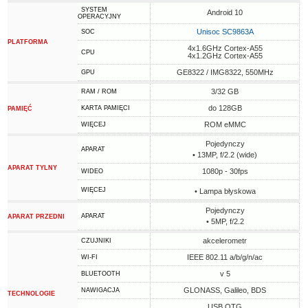
SYSTEM
Android 10
OPERACYJNY
Unisoc SC9863A
SOC
PLATFORMA
4x1.6GHz Cortex-A55
CPU
4x1.2GHz Cortex-A55
GE8322 / IMG8322, 550MHz
GPU
3/32 GB
RAM / ROM
do 128GB
KARTA PAMIĘCI
PAMIĘĆ
ROM eMMC
WIĘCEJ
Pojedynczy
APARAT
• 13MP, f/2.2 (wide)
APARAT TYLNY
1080p - 30fps
WIDEO
WIĘCEJ
• Lampa błyskowa
Pojedynczy
APARAT
APARAT PRZEDNI
• 5MP, f/2.2
akcelerometr
CZUJNIKI
IEEE 802.11 a/b/g/n/ac
WI-FI
v 5
BLUETOOTH
GLONASS, Galileo, BDS
NAWIGACJA
TECHNOLOGIE
USB OTG