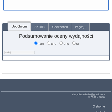
Uogólniony
AnTuTu
Geekbench
Więcej...
Podsumowanie oceny wydajności
Total
CPU
GPU
SI
chaynikam.hello@gmail.com
© 2009 - 2026
O stronie