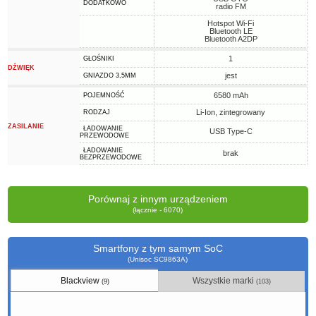
DODATKOWO
radio FM
Hotspot Wi-Fi
Bluetooth LE
Bluetooth A2DP
1
GŁOŚNIKI
DŹWIĘK
jest
GNIAZDO 3,5MM
6580 mAh
POJEMNOŚĆ
Li-Ion, zintegrowany
RODZAJ
ZASILANIE
ŁADOWANIE
USB Type-C
PRZEWODOWE
ŁADOWANIE
brak
BEZPRZEWODOWE
Porównaj z innym urządzeniem
(łącznie - 6070)
Smartfony z tym samym SoC
(Unisoc SC9863A)
Blackview
Wszystkie marki
(9)
(103)