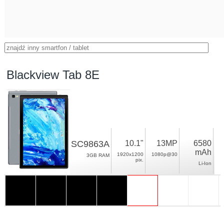
Blackview Tab 8E
SC9863A
10.1"
13MP
6580
mAh
1920x1200
1080p@30
3GB RAM
pix.
Li-Ion