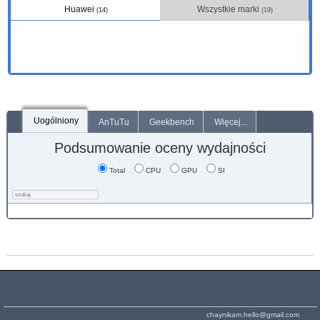
Huawei
Wszystkie marki
(14)
(19)
Uogólniony
AnTuTu
Geekbench
Więcej...
Podsumowanie oceny wydajności
Total
CPU
GPU
SI
chaynikam.hello@gmail.com