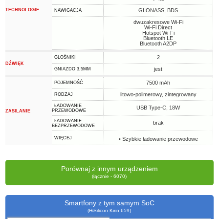
TECHNOLOGIE
GLONASS, BDS
NAWIGACJA
dwuzakresowe Wi-Fi
Wi-Fi Direct
Hotspot Wi-Fi
Bluetooth LE
Bluetooth A2DP
2
GŁOŚNIKI
DŹWIĘK
jest
GNIAZDO 3,5MM
7500 mAh
POJEMNOŚĆ
litowo-polimerowy, zintegrowany
RODZAJ
ŁADOWANIE
USB Type-C, 18W
PRZEWODOWE
ZASILANIE
ŁADOWANIE
brak
BEZPRZEWODOWE
WIĘCEJ
• Szybkie ładowanie przewodowe
Porównaj z innym urządzeniem
(łącznie - 6070)
Smartfony z tym samym SoC
(HiSilicon Kirin 659)