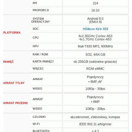
224
PPI
16:10
PROPORCJI
Android 8.0
SYSTEM
(EMUI 8)
OPERACYJNY
HiSilicon Kirin 659
SOC
PLATFORMA
4x2.36GHz Cortex-A53
CPU
4x1.7GHz Cortex-A53
Mali-T830 MP2, 900MHz
GPU
3/32, 4/64 GB
RAM / ROM
do 256GB (oddzielne gniazdo)
KARTA PAMIĘCI
PAMIĘĆ
ROM eMMC
WIĘCEJ
Pojedynczy
APARAT
• 8MP, AF
APARAT TYLNY
1080p - 30fps
WIDEO
Pojedynczy
APARAT
• 8MP
APARAT PRZEDNI
1080p - 30fps
WIDEO
akcelerometr, zbliżeniowy, kompas
CZUJNIKI
IEEE 802.11 a/b/g/n/ac
WI-FI
v 4.2
BLUETOOTH