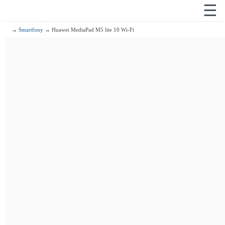
☰
→
Smartfony
→ Huawei MediaPad M5 lite 10 Wi-Fi