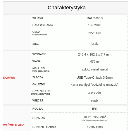
Charakterystyka
BAH2-W19
WERSJE
10 / 2018
DATA WYDANIA
CENA
222 USD
w dniu wydania
brak
SIEĆ
243.4 x 162.2 x 7.7 mm
WYMIARY
475 gr
WAGA
MATERIAŁ
szkło, metal, metal
front, spód, ramka
USB Type-C, jack 3.5mm
ZŁĄCZA
KORPUS
karta pamięci (oddzielne gniazdo)
GNIAZDO
CZYTNIK LINII
z przodu
PAPILARNYCH
rysik
WIĘCEJ
IPS
RODZAJ
2
10.1", 295.8cm
ROZMIAR
(~74.9% ekranu do obudowy)
WYŚWIETLACZ
1920x1200
ROZDZIELCZOŚĆ