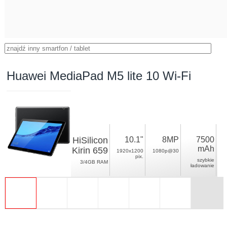
Huawei MediaPad M5 lite 10 Wi-Fi
HiSilicon
10.1"
8MP
7500
mAh
Kirin 659
1920x1200
1080p@30
pix.
szybkie
3/4GB RAM
ładowanie