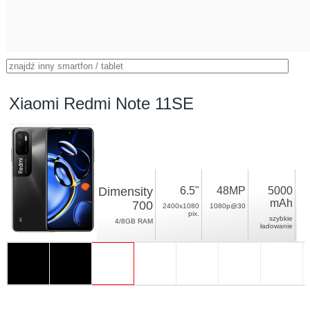
Xiaomi Redmi Note 11SE
Dimensity
6.5"
48MP
5000
mAh
700
2400x1080
1080p@30
pix.
szybkie
4/8GB RAM
ładowanie