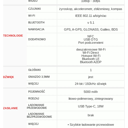
1080p - 30fps
WIDEO
żyroskop, akcelerometr, zbliżeniowy, kompas
CZUJNIKI
IEEE 802.11 a/b/g/n/ac
WI-FI
v 5.1
BLUETOOTH
GPS, A-GPS, GLONASS, Galileo, BDS
NAWIGACJA
TECHNOLOGIE
NFC
USB OTG
DODATKOWO
Port podczerwieni
dwuzakresowe Wi-Fi
Wi-Fi Direct
Hotspot Wi-Fi
Bluetooth LE
Bluetooth A2DP
1
GŁOŚNIKI
jest
GNIAZDO 3,5MM
DŹWIĘK
24-bit / 192kHz dźwięk
WIĘCEJ
5000 mAh
POJEMNOŚĆ
litowo-polimerowy, zintegrowany
RODZAJ
ŁADOWANIE
USB Type-C, 18W
PRZEWODOWE
ZASILANIE
ŁADOWANIE
brak
BEZPRZEWODOWE
WIĘCEJ
• Szybkie ładowanie przewodowe