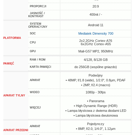
20:9
PROPORCJI
JASNOŚĆ /
400nit / -
KONTRAST
SYSTEM
Android 11
OPERACYJNY
Mediatek Dimensity 700
SOC
PLATFORMA
2x2.2GHz Cortex-A76
CPU
6x2GHz Cortex-A55
Mali-G57 MP2, 950MHz
GPU
4/128, 8/128 GB
RAM / ROM
PAMIĘĆ
do 256GB (wspólne gniazdo)
KARTA PAMIĘCI
Podwójny
• 48MP, f/1.8 (wide), 1/2.0", 0.8µm, PDAF
APARAT
• 2MP, f/2.4 (macro)
1080p - 30fps
WIDEO
APARAT TYLNY
• Panorama
• High Dynamic Range (HDR)
WIĘCEJ
• Lampa błyskowa z dwiema diodami LED
• Lampa błyskowa dwutonowa
Pojedynczy
APARAT
• 8MP, f/2.0, 1/4.0", 1.12µm
APARAT PRZEDNI