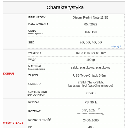
Charakterystyka
Xiaomi Redmi Note 11 SE
INNE NAZWY
05 / 2022
DATA WYDANIA
CENA
166 USD
w dniu wydania
2G, 3G, 4G, 5G
SIEĆ
więcej ↓
161.8 x 75.3 x 8.9 mm
WYMIARY
190 gr
WAGA
MATERIAŁ
szkło, plastikowy, plastikowy
front, spód, ramka
KORPUS
USB Type-C, jack 3.5mm
ZŁĄCZA
2 SIM (Nano-SIM),
GNIAZDO
karta pamięci (wspólne gniazdo)
CZYTNIK LINII
z boku
PAPILARNYCH
IPS, 90Hz
RODZAJ
2
6.5", 102cm
ROZMIAR
(~83.7% ekranu do obudowy)
2400x1080
ROZDZIELCZOŚĆ
WYŚWIETLACZ
405
PPI