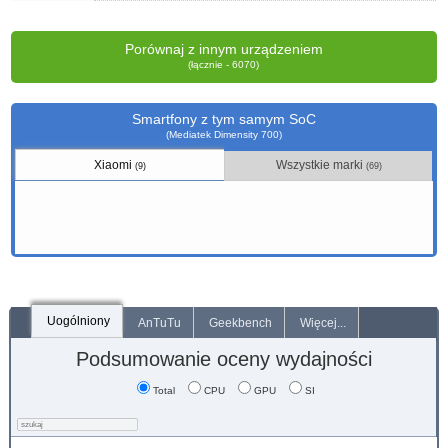
Porównaj z innym urządzeniem
(łącznie - 6070)
Smartfony z tym samym SoC
(Mediatek Dimensity 700)
Xiaomi
Wszystkie marki
(9)
(69)
Uogólniony
AnTuTu
Geekbench
Więcej...
Podsumowanie oceny wydajności
Total
CPU
GPU
SI