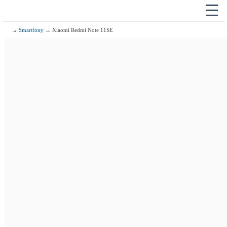
☰
→
Smartfony
→ Xiaomi Redmi Note 11SE