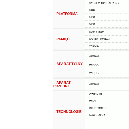
SYSTEM OPERACYJNY
SOC
PLATFORMA
CPU
GPU
RAM / ROM
PAMIĘĆ
KARTA PAMIĘCI
WIĘCEJ
APARAT
APARAT TYLNY
WIDEO
WIĘCEJ
APARAT
APARAT
PRZEDNI
CZUJNIKI
WI-FI
BLUETOOTH
TECHNOLOGIE
NAWIGACJA