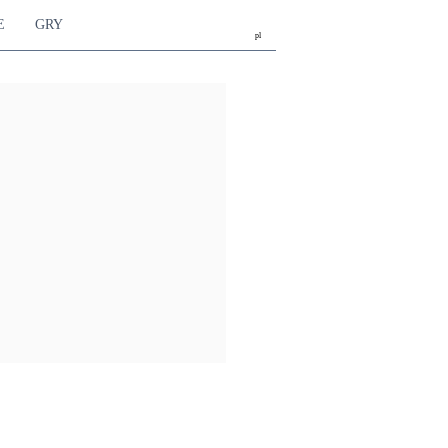
E
GRY
pl