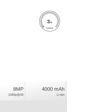
3
%
ocena
8MP
4000 mAh
1080p@30
Li-Ion