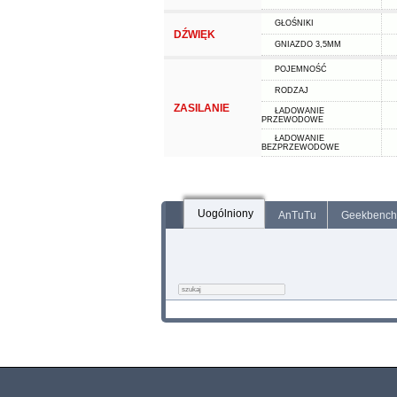
GŁOŚNIKI
DŹWIĘK
GNIAZDO 3,5MM
POJEMNOŚĆ
RODZAJ
ZASILANIE
ŁADOWANIE
PRZEWODOWE
ŁADOWANIE
BEZPRZEWODOWE
Uogólniony
AnTuTu
Geekbench