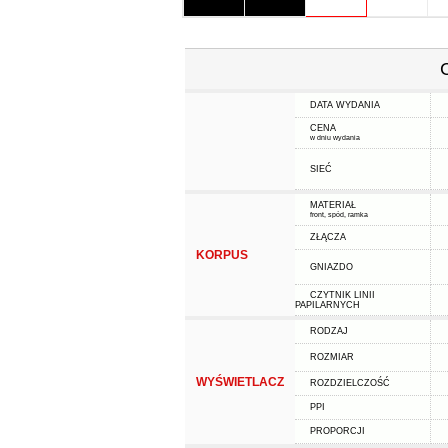
DATA WYDANIA
CENA
w dniu wydania
SIEĆ
MATERIAŁ
front, spód, ramka
ZŁĄCZA
KORPUS
GNIAZDO
CZYTNIK LINII
PAPILARNYCH
RODZAJ
ROZMIAR
WYŚWIETLACZ
ROZDZIELCZOŚĆ
PPI
PROPORCJI