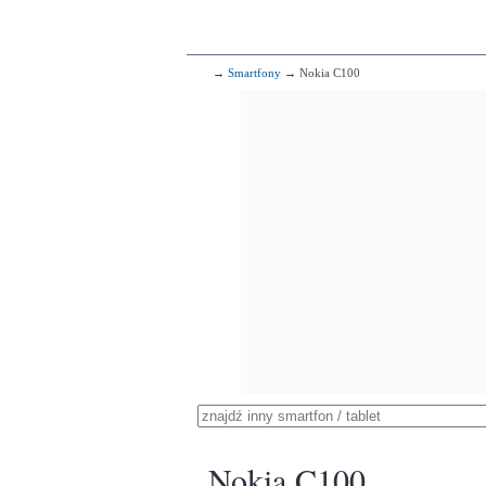
→
Smartfony
→ Nokia C100
Nokia C100