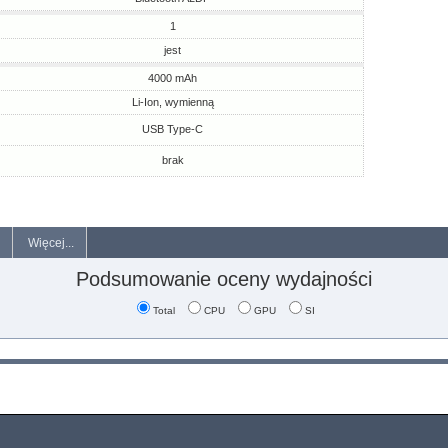
1
jest
4000 mAh
Li-Ion, wymienną
USB Type-C
brak
Więcej...
Podsumowanie oceny wydajności
Total
CPU
GPU
SI