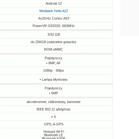
Android 12
Mediatek Helio A22
4x2GHz Cortex-A53
PowerVR GE8320, 660MHz
3/32 GB
do 256GB (oddzielne gniazdo)
ROM eMMC
Pojedynczy
• 8MP, AF
1080p - 30fps
• Lampa błyskowa
Pojedynczy
• 5MP
akcelerometr, zbliżeniowy, barometr
IEEE 802.11 a/b/g/n/ac
v 5
GPS, A-GPS
Hotspot Wi-Fi
Bluetooth LE
Bluetooth A2DP