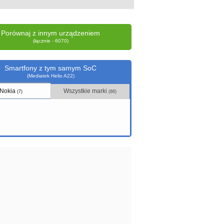
Porównaj z innym urządzeniem
(łącznie - 6070)
Smartfony z tym samym SoC
(Mediatek Helio A22)
Nokia
Wszystkie marki
(7)
(86)