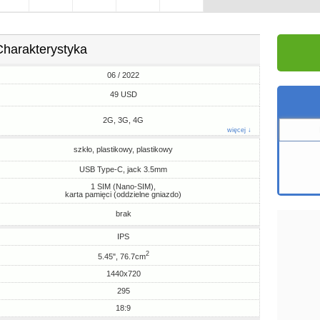
Charakterystyka
06 / 2022
49 USD
2G, 3G, 4G
więcej ↓
szkło, plastikowy, plastikowy
USB Type-C, jack 3.5mm
1 SIM (Nano-SIM),
karta pamięci (oddzielne gniazdo)
brak
IPS
2
5.45", 76.7cm
1440x720
295
18:9