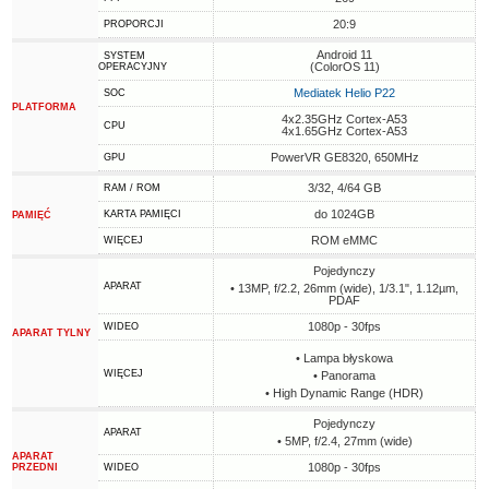
20:9
PROPORCJI
Android 11
SYSTEM
(ColorOS 11)
OPERACYJNY
Mediatek Helio P22
SOC
PLATFORMA
4x2.35GHz Cortex-A53
CPU
4x1.65GHz Cortex-A53
PowerVR GE8320, 650MHz
GPU
3/32, 4/64 GB
RAM / ROM
do 1024GB
KARTA PAMIĘCI
PAMIĘĆ
ROM eMMC
WIĘCEJ
Pojedynczy
APARAT
• 13MP, f/2.2, 26mm (wide), 1/3.1", 1.12µm,
PDAF
1080p - 30fps
WIDEO
APARAT TYLNY
• Lampa błyskowa
WIĘCEJ
• Panorama
• High Dynamic Range (HDR)
Pojedynczy
APARAT
• 5MP, f/2.4, 27mm (wide)
APARAT
1080p - 30fps
PRZEDNI
WIDEO