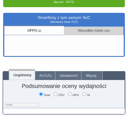
(łącznie - 6070)
Smartfony z tym samym SoC
(Mediatek Helio P22)
OPPO
Wszystkie marki
(2)
(106)
Uogólniony
AnTuTu
Geekbench
Więcej...
Podsumowanie oceny wydajności
Total
CPU
GPU
SI