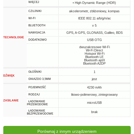
WIĘCEJ
• High Dynamic Range (HDR)
akcelerometr, zbliżeniowy, kompas
CZUJNIKI
IEEE 802.11 a/b/g/n/ac
WI-FI
v 5
BLUETOOTH
GPS, A-GPS, GLONASS, Galileo, BDS
NAWIGACJA
TECHNOLOGIE
USB OTG
DODATKOWO
dwuzakresowe Wi-Fi
Wi-Fi Direct
Hotspot Wi-Fi
Bluetooth LE
Bluetooth aptX
Bluetooth A2DP
1
GŁOŚNIKI
DŹWIĘK
jest
GNIAZDO 3,5MM
4230 mAh
POJEMNOŚĆ
litowo-polimerowy, zintegrowany
RODZAJ
ZASILANIE
ŁADOWANIE
microUSB
PRZEWODOWE
ŁADOWANIE
brak
BEZPRZEWODOWE
Porównaj z innym urządzeniem