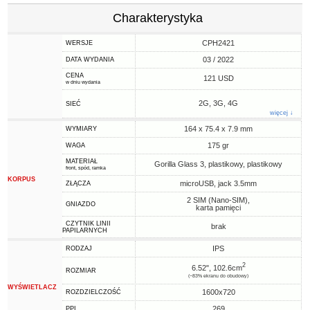
Charakterystyka
CPH2421
WERSJE
03 / 2022
DATA WYDANIA
CENA
121 USD
w dniu wydania
2G, 3G, 4G
SIEĆ
więcej ↓
164 x 75.4 x 7.9 mm
WYMIARY
175 gr
WAGA
MATERIAŁ
Gorilla Glass 3, plastikowy, plastikowy
front, spód, ramka
KORPUS
microUSB, jack 3.5mm
ZŁĄCZA
2 SIM (Nano-SIM),
GNIAZDO
karta pamięci
CZYTNIK LINII
brak
PAPILARNYCH
IPS
RODZAJ
2
6.52", 102.6cm
ROZMIAR
(~83% ekranu do obudowy)
WYŚWIETLACZ
1600x720
ROZDZIELCZOŚĆ
269
PPI