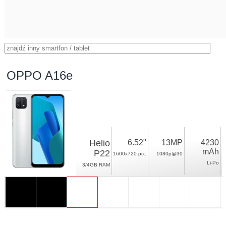
OPPO A16e
Helio
6.52"
13MP
4230
mAh
P22
1600x720 pix.
1080p@30
Li-Po
3/4GB RAM