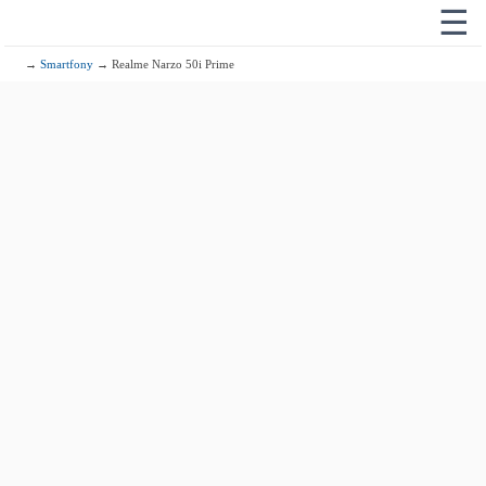
☰
→
Smartfony
→ Realme Narzo 50i Prime