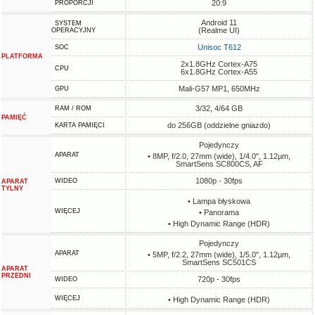
20:9
PROPORCJI
Android 11
SYSTEM
(Realme UI)
OPERACYJNY
Unisoc T612
SOC
PLATFORMA
2x1.8GHz Cortex-A75
CPU
6x1.8GHz Cortex-A55
Mali-G57 MP1, 650MHz
GPU
3/32, 4/64 GB
RAM / ROM
PAMIĘĆ
do 256GB (oddzielne gniazdo)
KARTA PAMIĘCI
Pojedynczy
APARAT
• 8MP, f/2.0, 27mm (wide), 1/4.0", 1.12µm,
SmartSens SC800CS, AF
1080p - 30fps
WIDEO
APARAT
TYLNY
• Lampa błyskowa
WIĘCEJ
• Panorama
• High Dynamic Range (HDR)
Pojedynczy
APARAT
• 5MP, f/2.2, 27mm (wide), 1/5.0", 1.12µm,
SmartSens SC501CS
APARAT
PRZEDNI
720p - 30fps
WIDEO
WIĘCEJ
• High Dynamic Range (HDR)