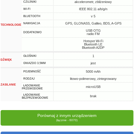
akcelerometr, zbliżeniowy
CZUJNIKI
IEEE 802.11 a/b/g/n
WI-FI
v 5
BLUETOOTH
GPS, GLONASS, Galileo, BDS, A-GPS
NAWIGACJA
TECHNOLOGIE
USB OTG
DODATKOWO
radio FM
Hotspot Wi-Fi
Bluetooth LE
Bluetooth A2DP
1
GŁOŚNIKI
DŹWIĘK
jest
GNIAZDO 3,5MM
5000 mAh
POJEMNOŚĆ
litowo-polimerowy, zintegrowany
RODZAJ
ZASILANIE
ŁADOWANIE
microUSB
PRZEWODOWE
ŁADOWANIE
brak
BEZPRZEWODOWE
Porównaj z innym urządzeniem
(łącznie - 6070)