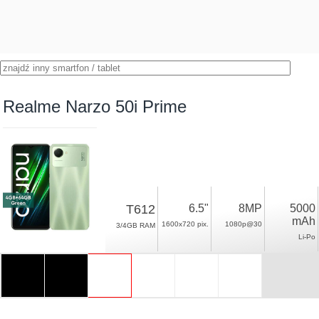
Realme Narzo 50i Prime
T612
6.5"
8MP
5000
mAh
1600x720 pix.
1080p@30
3/4GB RAM
Li-Po