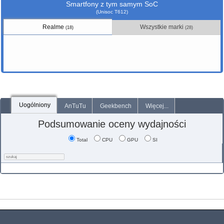
Smartfony z tym samym SoC
(Unisoc T612)
Realme
Wszystkie marki
(18)
(28)
Uogólniony
AnTuTu
Geekbench
Więcej...
Podsumowanie oceny wydajności
Total
CPU
GPU
SI