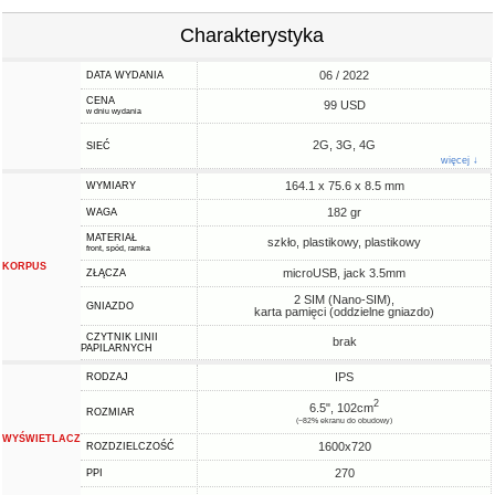
Charakterystyka
06 / 2022
DATA WYDANIA
CENA
99 USD
w dniu wydania
2G, 3G, 4G
SIEĆ
więcej ↓
164.1 x 75.6 x 8.5 mm
WYMIARY
182 gr
WAGA
MATERIAŁ
szkło, plastikowy, plastikowy
front, spód, ramka
KORPUS
microUSB, jack 3.5mm
ZŁĄCZA
2 SIM (Nano-SIM),
GNIAZDO
karta pamięci (oddzielne gniazdo)
CZYTNIK LINII
brak
PAPILARNYCH
IPS
RODZAJ
2
6.5", 102cm
ROZMIAR
(~82% ekranu do obudowy)
WYŚWIETLACZ
1600x720
ROZDZIELCZOŚĆ
270
PPI