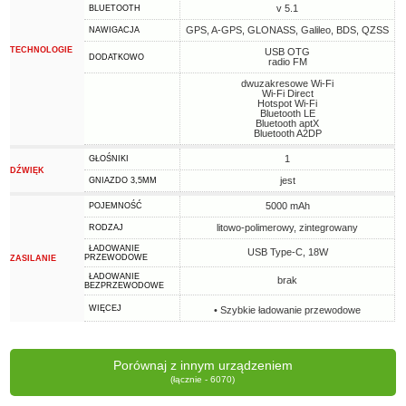
v 5.1
BLUETOOTH
GPS, A-GPS, GLONASS, Galileo, BDS, QZSS
NAWIGACJA
TECHNOLOGIE
USB OTG
DODATKOWO
radio FM
dwuzakresowe Wi-Fi
Wi-Fi Direct
Hotspot Wi-Fi
Bluetooth LE
Bluetooth aptX
Bluetooth A2DP
1
GŁOŚNIKI
DŹWIĘK
jest
GNIAZDO 3,5MM
5000 mAh
POJEMNOŚĆ
litowo-polimerowy, zintegrowany
RODZAJ
ŁADOWANIE
USB Type-C, 18W
PRZEWODOWE
ZASILANIE
ŁADOWANIE
brak
BEZPRZEWODOWE
WIĘCEJ
• Szybkie ładowanie przewodowe
Porównaj z innym urządzeniem
(łącznie - 6070)