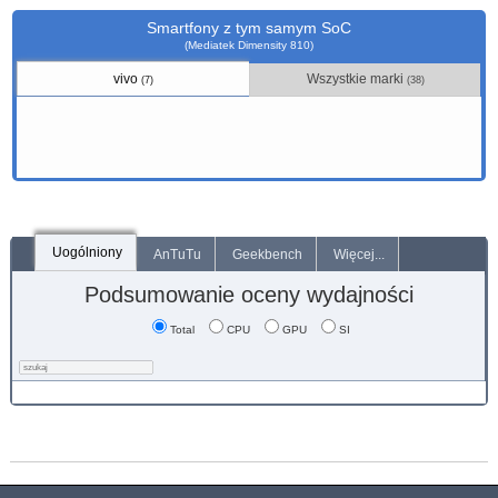
Smartfony z tym samym SoC
(Mediatek Dimensity 810)
vivo
Wszystkie marki
(7)
(38)
Uogólniony
AnTuTu
Geekbench
Więcej...
Podsumowanie oceny wydajności
Total
CPU
GPU
SI