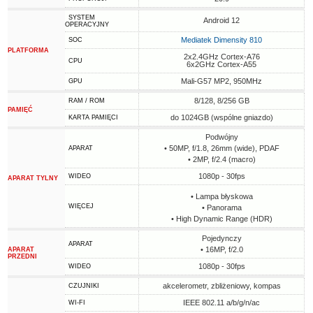
SYSTEM
Android 12
OPERACYJNY
Mediatek Dimensity 810
SOC
PLATFORMA
2x2.4GHz Cortex-A76
CPU
6x2GHz Cortex-A55
Mali-G57 MP2, 950MHz
GPU
8/128, 8/256 GB
RAM / ROM
PAMIĘĆ
do 1024GB (wspólne gniazdo)
KARTA PAMIĘCI
Podwójny
• 50MP, f/1.8, 26mm (wide), PDAF
APARAT
• 2MP, f/2.4 (macro)
1080p - 30fps
WIDEO
APARAT TYLNY
• Lampa błyskowa
WIĘCEJ
• Panorama
• High Dynamic Range (HDR)
Pojedynczy
APARAT
• 16MP, f/2.0
APARAT
PRZEDNI
1080p - 30fps
WIDEO
akcelerometr, zbliżeniowy, kompas
CZUJNIKI
IEEE 802.11 a/b/g/n/ac
WI-FI