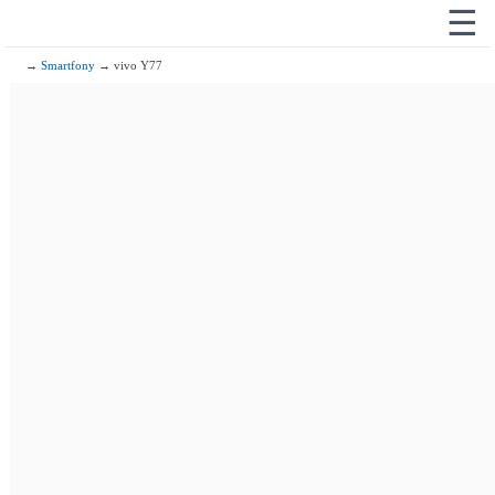
☰
→
Smartfony
→ vivo Y77