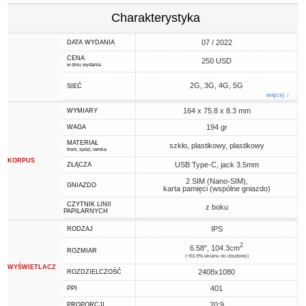
Charakterystyka
07 / 2022
DATA WYDANIA
CENA
250 USD
w dniu wydania
2G, 3G, 4G, 5G
SIEĆ
więcej ↓
164 x 75.8 x 8.3 mm
WYMIARY
194 gr
WAGA
MATERIAŁ
szkło, plastikowy, plastikowy
front, spód, ramka
KORPUS
USB Type-C, jack 3.5mm
ZŁĄCZA
2 SIM (Nano-SIM),
GNIAZDO
karta pamięci (wspólne gniazdo)
CZYTNIK LINII
z boku
PAPILARNYCH
IPS
RODZAJ
2
6.58", 104.3cm
ROZMIAR
(~83.9% ekranu do obudowy)
WYŚWIETLACZ
2408x1080
ROZDZIELCZOŚĆ
401
PPI
20:9
PROPORCJI