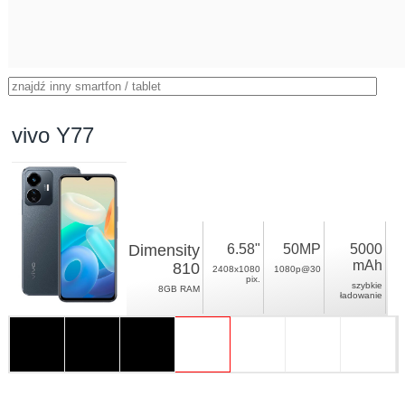
vivo Y77
Dimensity
6.58"
50MP
5000
mAh
810
2408x1080
1080p@30
pix.
szybkie
8GB RAM
ładowanie