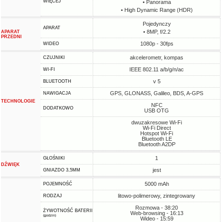
WIĘCEJ
• Panorama
• High Dynamic Range (HDR)
Pojedynczy
APARAT
• 8MP, f/2.2
APARAT
PRZEDNI
1080p - 30fps
WIDEO
akcelerometr, kompas
CZUJNIKI
IEEE 802.11 a/b/g/n/ac
WI-FI
v 5
BLUETOOTH
GPS, GLONASS, Galileo, BDS, A-GPS
NAWIGACJA
TECHNOLOGIE
NFC
DODATKOWO
USB OTG
dwuzakresowe Wi-Fi
Wi-Fi Direct
Hotspot Wi-Fi
Bluetooth LE
Bluetooth A2DP
1
GŁOŚNIKI
DŹWIĘK
jest
GNIAZDO 3,5MM
5000 mAh
POJEMNOŚĆ
litowo-polimerowy, zintegrowany
RODZAJ
Rozmowa - 38:20
ŻYWOTNOŚĆ BATERII
Web-browsing - 16:13
(godzin)
Wideo - 15:59