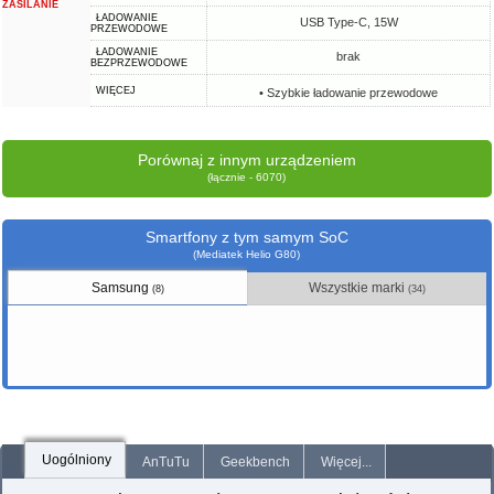
ZASILANIE
ŁADOWANIE
USB Type-C, 15W
PRZEWODOWE
ŁADOWANIE
brak
BEZPRZEWODOWE
WIĘCEJ
• Szybkie ładowanie przewodowe
Porównaj z innym urządzeniem
(łącznie - 6070)
Smartfony z tym samym SoC
(Mediatek Helio G80)
Samsung
Wszystkie marki
(8)
(34)
Uogólniony
AnTuTu
Geekbench
Więcej...