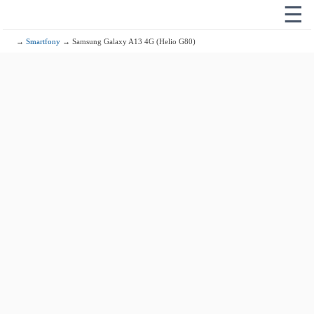
☰
→
Smartfony
→ Samsung Galaxy A13 4G (Helio G80)