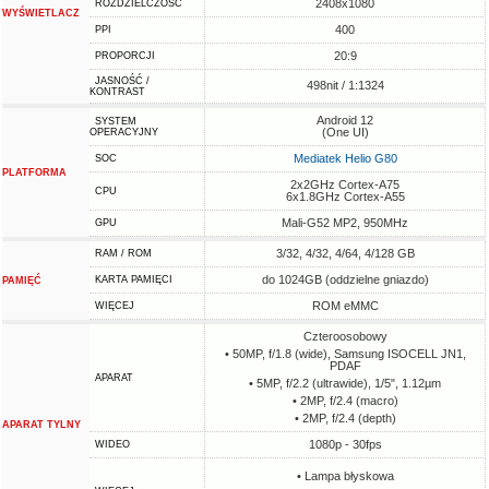
2408x1080
ROZDZIELCZOŚĆ
WYŚWIETLACZ
400
PPI
20:9
PROPORCJI
JASNOŚĆ /
498nit / 1:1324
KONTRAST
Android 12
SYSTEM
(One UI)
OPERACYJNY
Mediatek Helio G80
SOC
PLATFORMA
2x2GHz Cortex-A75
CPU
6x1.8GHz Cortex-A55
Mali-G52 MP2, 950MHz
GPU
3/32, 4/32, 4/64, 4/128 GB
RAM / ROM
do 1024GB (oddzielne gniazdo)
KARTA PAMIĘCI
PAMIĘĆ
ROM eMMC
WIĘCEJ
Czteroosobowy
• 50MP, f/1.8 (wide), Samsung ISOCELL JN1,
PDAF
APARAT
• 5MP, f/2.2 (ultrawide), 1/5", 1.12µm
• 2MP, f/2.4 (macro)
• 2MP, f/2.4 (depth)
APARAT TYLNY
1080p - 30fps
WIDEO
• Lampa błyskowa