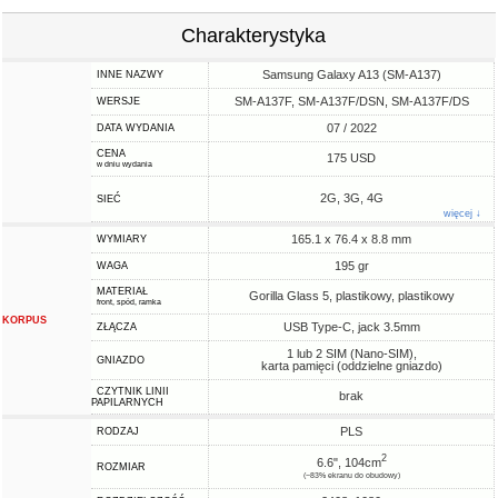
Charakterystyka
Samsung Galaxy A13 (SM-A137)
INNE NAZWY
SM-A137F, SM-A137F/DSN, SM-A137F/DS
WERSJE
07 / 2022
DATA WYDANIA
CENA
175 USD
w dniu wydania
2G, 3G, 4G
SIEĆ
więcej ↓
165.1 x 76.4 x 8.8 mm
WYMIARY
195 gr
WAGA
MATERIAŁ
Gorilla Glass 5, plastikowy, plastikowy
front, spód, ramka
KORPUS
USB Type-C, jack 3.5mm
ZŁĄCZA
1 lub 2 SIM (Nano-SIM),
GNIAZDO
karta pamięci (oddzielne gniazdo)
CZYTNIK LINII
brak
PAPILARNYCH
PLS
RODZAJ
2
6.6", 104cm
ROZMIAR
(~83% ekranu do obudowy)