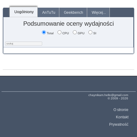
Uogólniony
AnTuTu
Geekbench
Więcej...
Podsumowanie oceny wydajności
Total
CPU
GPU
SI
chaynikam.hello@gmail.com
© 2009 - 2026
O stronie
Kontakt
Prywatność