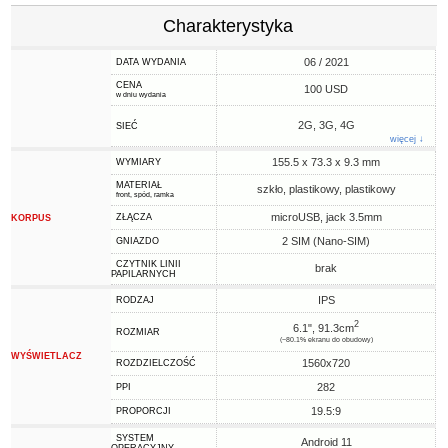
Charakterystyka
06 / 2021
DATA WYDANIA
CENA
100 USD
w dniu wydania
2G, 3G, 4G
SIEĆ
więcej ↓
155.5 x 73.3 x 9.3 mm
WYMIARY
MATERIAŁ
szkło, plastikowy, plastikowy
front, spód, ramka
microUSB, jack 3.5mm
ZŁĄCZA
KORPUS
2 SIM (Nano-SIM)
GNIAZDO
CZYTNIK LINII
brak
PAPILARNYCH
IPS
RODZAJ
2
6.1", 91.3cm
ROZMIAR
(~80.1% ekranu do obudowy)
WYŚWIETLACZ
1560x720
ROZDZIELCZOŚĆ
282
PPI
19.5:9
PROPORCJI
SYSTEM
Android 11