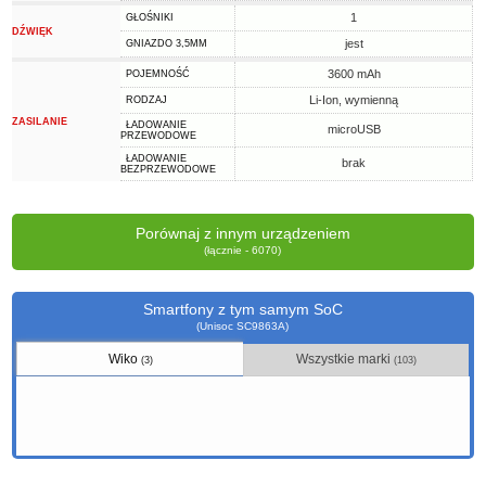
1
GŁOŚNIKI
DŹWIĘK
jest
GNIAZDO 3,5MM
3600 mAh
POJEMNOŚĆ
Li-Ion, wymienną
RODZAJ
ZASILANIE
ŁADOWANIE
microUSB
PRZEWODOWE
ŁADOWANIE
brak
BEZPRZEWODOWE
Porównaj z innym urządzeniem
(łącznie - 6070)
Smartfony z tym samym SoC
(Unisoc SC9863A)
Wiko
Wszystkie marki
(3)
(103)