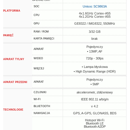
OPERACYJNY
Unisoc SC9863A
SOC
PLATFORMA
4x1.6GHz Cortex-A55
CPU
4x1.2GHz Cortex-A55
GE8322 / IMG8322, 550MHz
GPU
3/32 GB
RAM / ROM
PAMIĘĆ
brak
KARTA PAMIĘCI
Pojedynczy
APARAT
• 13MP, AF
720p - 30fps
WIDEO
APARAT TYLNY
• Lampa błyskowa
WIĘCEJ
• High Dynamic Range (HDR)
Pojedynczy
APARAT
APARAT PRZEDNI
• 5MP
akcelerometr, zbliżeniowy
CZUJNIKI
IEEE 802.11 a/b/g/n
WI-FI
v 4.2
BLUETOOTH
TECHNOLOGIE
GPS, A-GPS, GLONASS, BDS
NAWIGACJA
Hotspot Wi-Fi
Bluetooth LE
Bluetooth A2DP