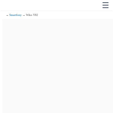
☰
→
Smartfony
→ Wiko Y82