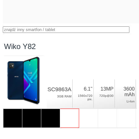
Wiko Y82
SC9863A
6.1"
13MP
3600
mAh
1560x720
720p@30
3GB RAM
pix.
Li-Ion