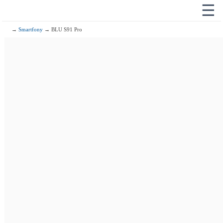
☰
→
Smartfony
→ BLU S91 Pro