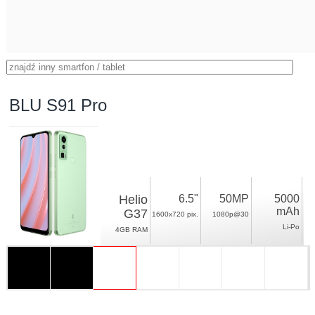
BLU S91 Pro
Helio
6.5"
50MP
5000
mAh
G37
1600x720 pix.
1080p@30
Li-Po
4GB RAM