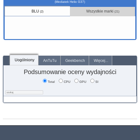
(Mediatek Helio G37)
BLU
Wszystkie marki
(2)
(21)
Uogólniony
AnTuTu
Geekbench
Więcej...
Podsumowanie oceny wydajności
Total
CPU
GPU
SI