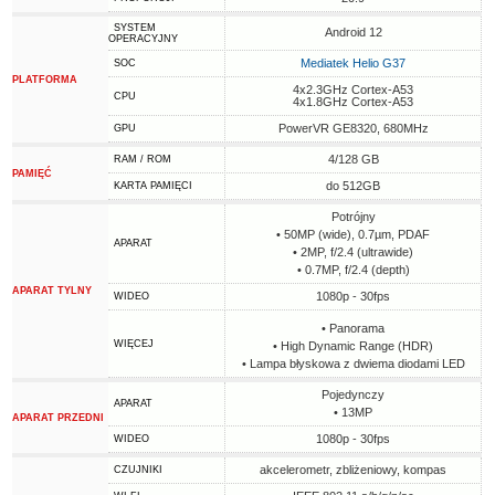
SYSTEM
Android 12
OPERACYJNY
Mediatek Helio G37
SOC
PLATFORMA
4x2.3GHz Cortex-A53
CPU
4x1.8GHz Cortex-A53
PowerVR GE8320, 680MHz
GPU
4/128 GB
RAM / ROM
PAMIĘĆ
do 512GB
KARTA PAMIĘCI
Potrójny
• 50MP (wide), 0.7µm, PDAF
APARAT
• 2MP, f/2.4 (ultrawide)
• 0.7MP, f/2.4 (depth)
APARAT TYLNY
1080p - 30fps
WIDEO
• Panorama
WIĘCEJ
• High Dynamic Range (HDR)
• Lampa błyskowa z dwiema diodami LED
Pojedynczy
APARAT
• 13MP
APARAT PRZEDNI
1080p - 30fps
WIDEO
akcelerometr, zbliżeniowy, kompas
CZUJNIKI