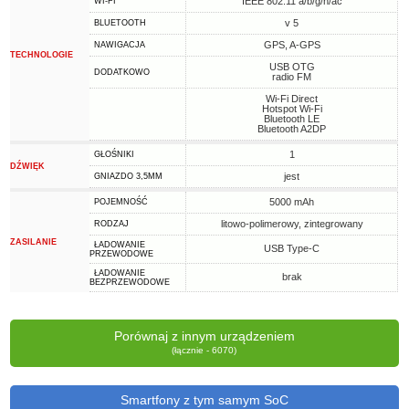
IEEE 802.11 a/b/g/n/ac
WI-FI
v 5
BLUETOOTH
GPS, A-GPS
NAWIGACJA
TECHNOLOGIE
USB OTG
DODATKOWO
radio FM
Wi-Fi Direct
Hotspot Wi-Fi
Bluetooth LE
Bluetooth A2DP
1
GŁOŚNIKI
DŹWIĘK
jest
GNIAZDO 3,5MM
5000 mAh
POJEMNOŚĆ
litowo-polimerowy, zintegrowany
RODZAJ
ZASILANIE
ŁADOWANIE
USB Type-C
PRZEWODOWE
ŁADOWANIE
brak
BEZPRZEWODOWE
Porównaj z innym urządzeniem
(łącznie - 6070)
Smartfony z tym samym SoC