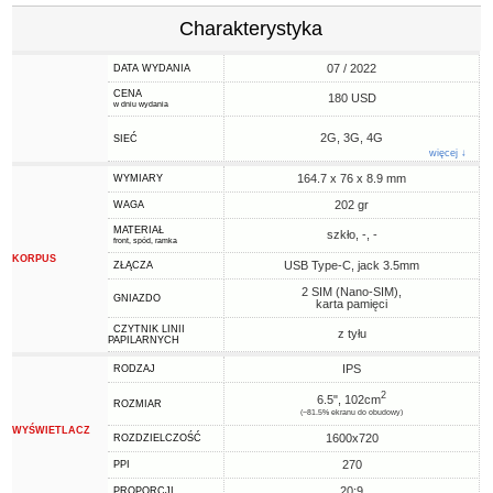
Charakterystyka
07 / 2022
DATA WYDANIA
CENA
180 USD
w dniu wydania
2G, 3G, 4G
SIEĆ
więcej ↓
164.7 x 76 x 8.9 mm
WYMIARY
202 gr
WAGA
MATERIAŁ
szkło, -, -
front, spód, ramka
KORPUS
USB Type-C, jack 3.5mm
ZŁĄCZA
2 SIM (Nano-SIM),
GNIAZDO
karta pamięci
CZYTNIK LINII
z tyłu
PAPILARNYCH
IPS
RODZAJ
2
6.5", 102cm
ROZMIAR
(~81.5% ekranu do obudowy)
WYŚWIETLACZ
1600x720
ROZDZIELCZOŚĆ
270
PPI
20:9
PROPORCJI