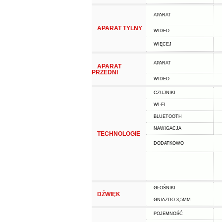
APARAT
APARAT TYLNY
WIDEO
WIĘCEJ
APARAT
APARAT
PRZEDNI
WIDEO
CZUJNIKI
WI-FI
BLUETOOTH
NAWIGACJA
TECHNOLOGIE
DODATKOWO
GŁOŚNIKI
DŹWIĘK
GNIAZDO 3,5MM
POJEMNOŚĆ