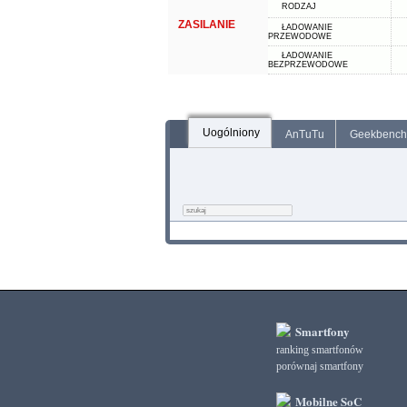
RODZAJ
ZASILANIE
ŁADOWANIE
PRZEWODOWE
ŁADOWANIE
BEZPRZEWODOWE
Uogólniony
AnTuTu
Geekbench
Smartfony
ranking smartfonów
porównaj smartfony
Mobilne SoC