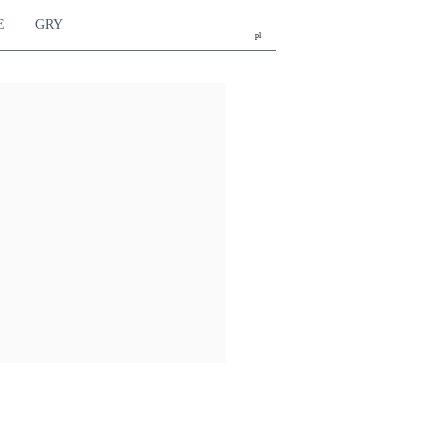
E
GRY
pl