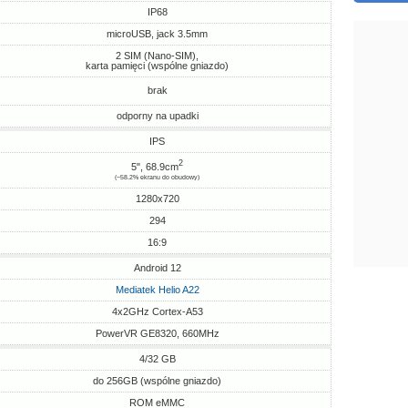
IP68
microUSB, jack 3.5mm
2 SIM (Nano-SIM),
karta pamięci (wspólne gniazdo)
brak
odporny na upadki
IPS
2
5", 68.9cm
(~58.2% ekranu do obudowy)
1280x720
294
16:9
Android 12
Mediatek Helio A22
4x2GHz Cortex-A53
PowerVR GE8320, 660MHz
4/32 GB
do 256GB (wspólne gniazdo)
ROM eMMC