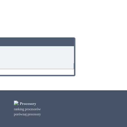
Procesory
ranking procesorów
porównaj procesory