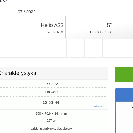
07 / 2022
227gr, grubość 14.4mm
5"
Helio A22
Android 12
4GB RAM
1280x720 pix.
32GB ROM
Charakterystyka
07 / 2022
119 USD
2G, 3G, 4G
więcej ↓
150 x 78.9 x 14.4 mm
227 gr
szkło, plastikowy, plastikowy