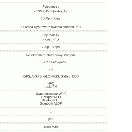
Pojedynczy
• 13MP, f/2.2 (wide), AF
1080p - 30fps
• Lampa błyskowa z dwiema diodami LED
Pojedynczy
• 5MP, f/2.2
720p - 30fps
akcelerometr, zbliżeniowy, kompas
IEEE 802.11 a/b/g/n/ac
v 5
GPS, A-GPS, GLONASS, Galileo, BDS
NFC
radio FM
dwuzakresowe Wi-Fi
Hotspot Wi-Fi
Bluetooth LE
Bluetooth A2DP
1
jest
4000 mAh