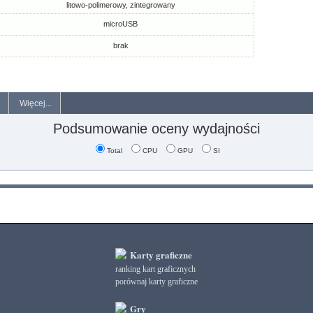
litowo-polimerowy, zintegrowany
microUSB
brak
Więcej...
Podsumowanie oceny wydajności
Total
CPU
GPU
SI
Karty graficzne
ranking kart graficznych
porównaj karty graficzne
Gry