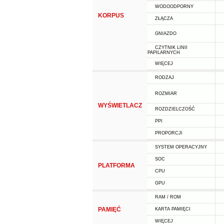
WODOODPORNY
KORPUS
ZŁĄCZA
GNIAZDO
CZYTNIK LINII
PAPILARNYCH
WIĘCEJ
RODZAJ
ROZMIAR
WYŚWIETLACZ
ROZDZIELCZOŚĆ
PPI
PROPORCJI
SYSTEM OPERACYJNY
SOC
PLATFORMA
CPU
GPU
RAM / ROM
PAMIĘĆ
KARTA PAMIĘCI
WIĘCEJ