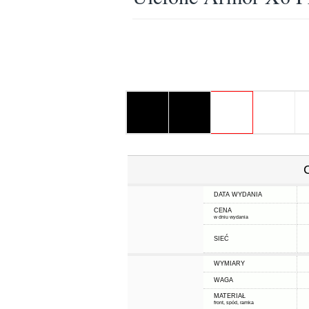
DATA WYDANIA
CENA
w dniu wydania
SIEĆ
WYMIARY
WAGA
MATERIAŁ
front, spód, ramka