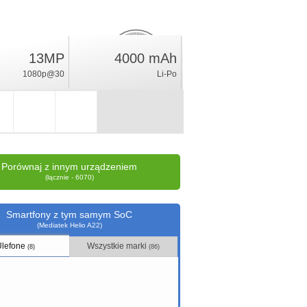
13MP
4000 mAh
3
%
1080p@30
Li-Po
ocena
Porównaj z innym urządzeniem
(łącznie - 6070)
Smartfony z tym samym SoC
(Mediatek Helio A22)
Ulefone
Wszystkie marki
(8)
(86)