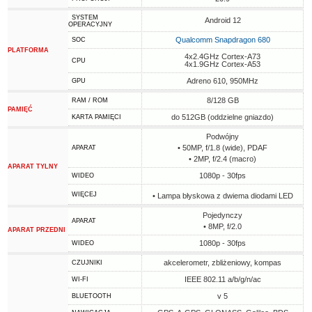
SYSTEM
Android 12
OPERACYJNY
Qualcomm Snapdragon 680
SOC
PLATFORMA
4x2.4GHz Cortex-A73
CPU
4x1.9GHz Cortex-A53
Adreno 610, 950MHz
GPU
8/128 GB
RAM / ROM
PAMIĘĆ
do 512GB (oddzielne gniazdo)
KARTA PAMIĘCI
Podwójny
• 50MP, f/1.8 (wide), PDAF
APARAT
• 2MP, f/2.4 (macro)
APARAT TYLNY
1080p - 30fps
WIDEO
WIĘCEJ
• Lampa błyskowa z dwiema diodami LED
Pojedynczy
APARAT
• 8MP, f/2.0
APARAT PRZEDNI
1080p - 30fps
WIDEO
akcelerometr, zbliżeniowy, kompas
CZUJNIKI
IEEE 802.11 a/b/g/n/ac
WI-FI
v 5
BLUETOOTH