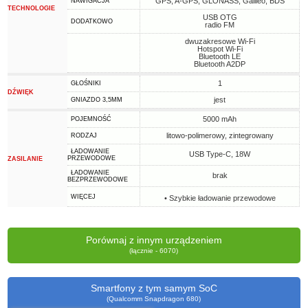
GPS, A-GPS, GLONASS, Galileo, BDS
NAWIGACJA
TECHNOLOGIE
USB OTG
DODATKOWO
radio FM
dwuzakresowe Wi-Fi
Hotspot Wi-Fi
Bluetooth LE
Bluetooth A2DP
1
GŁOŚNIKI
DŹWIĘK
jest
GNIAZDO 3,5MM
5000 mAh
POJEMNOŚĆ
litowo-polimerowy, zintegrowany
RODZAJ
ŁADOWANIE
USB Type-C, 18W
PRZEWODOWE
ZASILANIE
ŁADOWANIE
brak
BEZPRZEWODOWE
WIĘCEJ
• Szybkie ładowanie przewodowe
Porównaj z innym urządzeniem
(łącznie - 6070)
Smartfony z tym samym SoC
(Qualcomm Snapdragon 680)