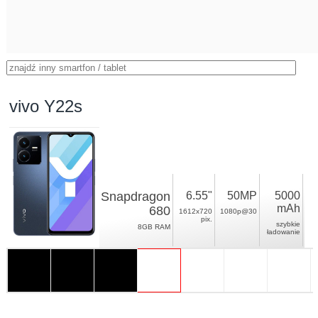
vivo Y22s
Snapdragon
6.55"
50MP
5000
mAh
680
1612x720
1080p@30
pix.
szybkie
8GB RAM
ładowanie