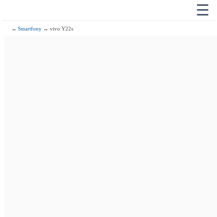
☰
→
Smartfony
→ vivo Y22s