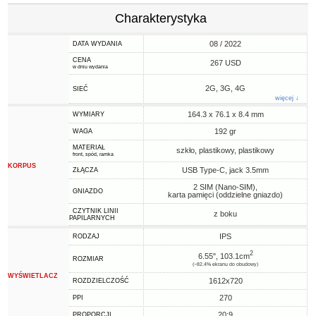
Charakterystyka
08 / 2022
DATA WYDANIA
CENA
267 USD
w dniu wydania
2G, 3G, 4G
SIEĆ
więcej ↓
164.3 x 76.1 x 8.4 mm
WYMIARY
192 gr
WAGA
MATERIAŁ
szkło, plastikowy, plastikowy
front, spód, ramka
KORPUS
USB Type-C, jack 3.5mm
ZŁĄCZA
2 SIM (Nano-SIM),
GNIAZDO
karta pamięci (oddzielne gniazdo)
CZYTNIK LINII
z boku
PAPILARNYCH
IPS
RODZAJ
2
6.55", 103.1cm
ROZMIAR
(~82.4% ekranu do obudowy)
WYŚWIETLACZ
1612x720
ROZDZIELCZOŚĆ
270
PPI
20:9
PROPORCJI