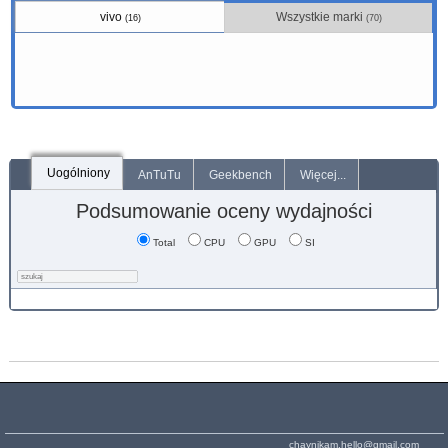
vivo
Wszystkie marki
(16)
(70)
Uogólniony
AnTuTu
Geekbench
Więcej...
Podsumowanie oceny wydajności
Total
CPU
GPU
SI
chaynikam.hello@gmail.com