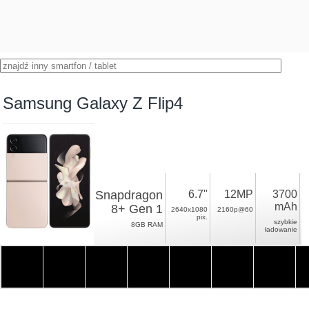
Samsung Galaxy Z Flip4
Snapdragon
6.7"
12MP
3700
mAh
8+ Gen 1
2640x1080
2160p@60
pix.
szybkie
8GB RAM
ładowanie