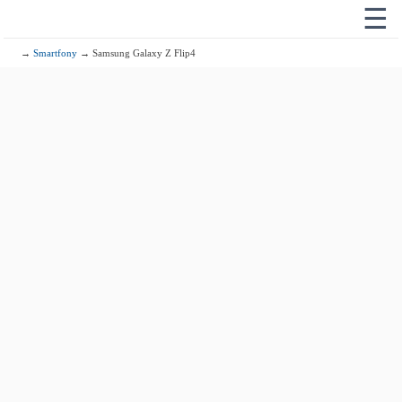
☰
→
Smartfony
→ Samsung Galaxy Z Flip4