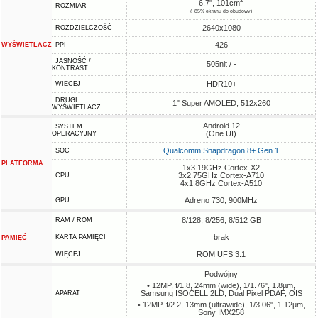
2
6.7", 101cm
ROZMIAR
(~85% ekranu do obudowy)
2640x1080
ROZDZIELCZOŚĆ
426
WYŚWIETLACZ
PPI
JASNOŚĆ /
505nit / -
KONTRAST
HDR10+
WIĘCEJ
DRUGI
1" Super AMOLED, 512x260
WYŚWIETLACZ
Android 12
SYSTEM
(One UI)
OPERACYJNY
Qualcomm Snapdragon 8+ Gen 1
SOC
PLATFORMA
1x3.19GHz Cortex-X2
3x2.75GHz Cortex-A710
CPU
4x1.8GHz Cortex-A510
Adreno 730, 900MHz
GPU
8/128, 8/256, 8/512 GB
RAM / ROM
brak
KARTA PAMIĘCI
PAMIĘĆ
ROM UFS 3.1
WIĘCEJ
Podwójny
• 12MP, f/1.8, 24mm (wide), 1/1.76", 1.8µm,
Samsung ISOCELL 2LD, Dual Pixel PDAF, OIS
APARAT
• 12MP, f/2.2, 13mm (ultrawide), 1/3.06", 1.12µm,
Sony IMX258