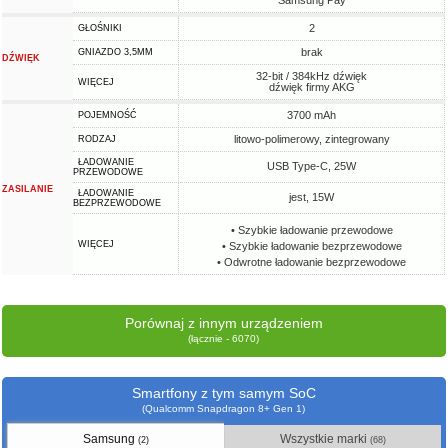
Samsung Pay
2
GŁOŚNIKI
brak
GNIAZDO 3,5MM
DŹWIĘK
32-bit / 384kHz dźwięk
WIĘCEJ
dźwięk firmy AKG
3700 mAh
POJEMNOŚĆ
litowo-polimerowy, zintegrowany
RODZAJ
ŁADOWANIE
USB Type-C, 25W
PRZEWODOWE
ZASILANIE
ŁADOWANIE
jest, 15W
BEZPRZEWODOWE
• Szybkie ładowanie przewodowe
WIĘCEJ
• Szybkie ładowanie bezprzewodowe
• Odwrotne ładowanie bezprzewodowe
Porównaj z innym urządzeniem
(łącznie - 6070)
Smartfony z tym samym SoC
(Qualcomm Snapdragon 8+ Gen 1)
Samsung
Wszystkie marki
(2)
(68)