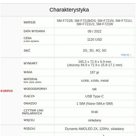
Charakterystyka
SM-F721B; SM-F721B/DS; SM-F721N; SM-F721U;
WERSJE
SM-F721U1; SM-F721W
08 / 2022
DATA WYDANIA
CENA
1120 USD
w dniu wydania
2G, 3G, 4G, 5G
SIEĆ
więcej ↓
165.2 x 71.9 x 6.9 mm
WYMIARY
(złożony 84.9 x 71.9 x 15.9-17.1 mm)
187 gr
WAGA
MATERIAŁ
szkło, szkło, metal
front, spód, ramka
tak
WODOODPORNY
KORPUS
USB Type-C
ZŁĄCZA
1 SIM (Nano-SIM,e-SIM)
GNIAZDO
CZYTNIK LINII
brak
PAPILARNYCH
składany
WIĘCEJ
Dynamic AMOLED 2X, 120Hz, składany
RODZAJ