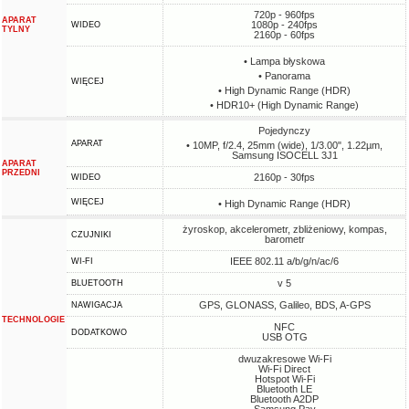
720p - 960fps
APARAT
1080p - 240fps
WIDEO
TYLNY
2160p - 60fps
• Lampa błyskowa
• Panorama
WIĘCEJ
• High Dynamic Range (HDR)
• HDR10+ (High Dynamic Range)
Pojedynczy
APARAT
• 10MP, f/2.4, 25mm (wide), 1/3.00", 1.22µm,
Samsung ISOCELL 3J1
APARAT
PRZEDNI
2160p - 30fps
WIDEO
WIĘCEJ
• High Dynamic Range (HDR)
żyroskop, akcelerometr, zbliżeniowy, kompas,
CZUJNIKI
barometr
IEEE 802.11 a/b/g/n/ac/6
WI-FI
v 5
BLUETOOTH
GPS, GLONASS, Galileo, BDS, A-GPS
NAWIGACJA
TECHNOLOGIE
NFC
DODATKOWO
USB OTG
dwuzakresowe Wi-Fi
Wi-Fi Direct
Hotspot Wi-Fi
Bluetooth LE
Bluetooth A2DP