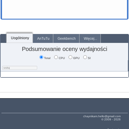
Uogólniony
AnTuTu
Geekbench
Więcej...
Podsumowanie oceny wydajności
Total
CPU
GPU
SI
chaynikam.hello@gmail.com
© 2009 - 2026