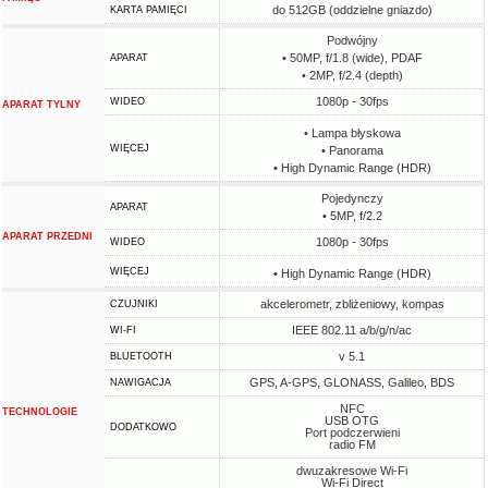
do 512GB (oddzielne gniazdo)
KARTA PAMIĘCI
Podwójny
• 50MP, f/1.8 (wide), PDAF
APARAT
• 2MP, f/2.4 (depth)
1080p - 30fps
WIDEO
APARAT TYLNY
• Lampa błyskowa
WIĘCEJ
• Panorama
• High Dynamic Range (HDR)
Pojedynczy
APARAT
• 5MP, f/2.2
APARAT PRZEDNI
1080p - 30fps
WIDEO
WIĘCEJ
• High Dynamic Range (HDR)
akcelerometr, zbliżeniowy, kompas
CZUJNIKI
IEEE 802.11 a/b/g/n/ac
WI-FI
v 5.1
BLUETOOTH
GPS, A-GPS, GLONASS, Galileo, BDS
NAWIGACJA
NFC
TECHNOLOGIE
USB OTG
DODATKOWO
Port podczerwieni
radio FM
dwuzakresowe Wi-Fi
Wi-Fi Direct