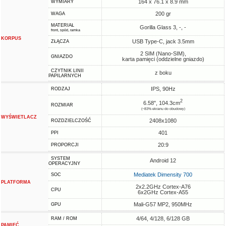
164 x 76.1 x 8.9 mm
WYMIARY
200 gr
WAGA
MATERIAŁ
Gorilla Glass 3, -, -
front, spód, ramka
KORPUS
USB Type-C, jack 3.5mm
ZŁĄCZA
2 SIM (Nano-SIM),
GNIAZDO
karta pamięci (oddzielne gniazdo)
CZYTNIK LINII
z boku
PAPILARNYCH
IPS, 90Hz
RODZAJ
2
6.58", 104.3cm
ROZMIAR
(~83% ekranu do obudowy)
WYŚWIETLACZ
2408x1080
ROZDZIELCZOŚĆ
401
PPI
20:9
PROPORCJI
SYSTEM
Android 12
OPERACYJNY
Mediatek Dimensity 700
SOC
PLATFORMA
2x2.2GHz Cortex-A76
CPU
6x2GHz Cortex-A55
Mali-G57 MP2, 950MHz
GPU
4/64, 4/128, 6/128 GB
RAM / ROM
PAMIĘĆ