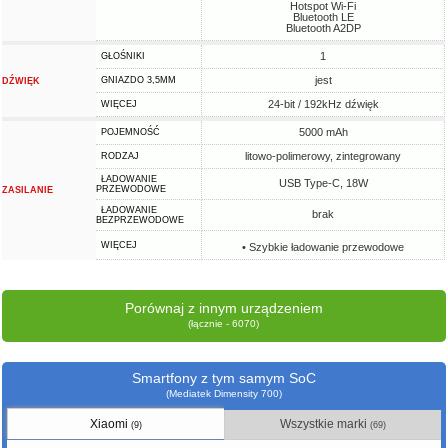
Hotspot Wi-Fi
Bluetooth LE
Bluetooth A2DP
1
GŁOŚNIKI
jest
GNIAZDO 3,5MM
DŹWIĘK
24-bit / 192kHz dźwięk
WIĘCEJ
5000 mAh
POJEMNOŚĆ
litowo-polimerowy, zintegrowany
RODZAJ
ŁADOWANIE
USB Type-C, 18W
PRZEWODOWE
ZASILANIE
ŁADOWANIE
brak
BEZPRZEWODOWE
WIĘCEJ
• Szybkie ładowanie przewodowe
Porównaj z innym urządzeniem
(łącznie - 6070)
Smartfony z tym samym SoC
(Mediatek Dimensity 700)
Xiaomi
Wszystkie marki
(9)
(69)