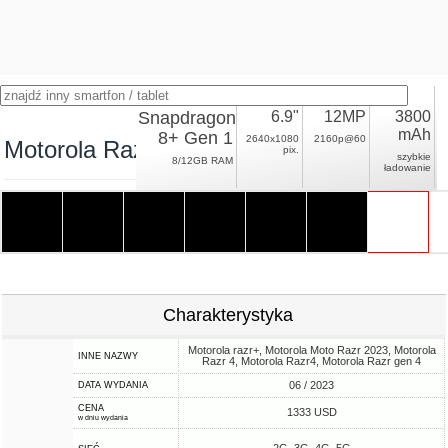
Snapdragon
6.9"
12MP
3800
mAh
8+ Gen 1
2640x1080
2160p@60
Motorola Razr 40 Ultra
pix.
szybkie
8/12GB RAM
ładowanie
Charakterystyka
Motorola razr+, Motorola Moto Razr 2023, Motorola
INNE NAZWY
Razr 4, Motorola Razr4, Motorola Razr gen 4
06 / 2023
DATA WYDANIA
CENA
1333 USD
w dniu wydania