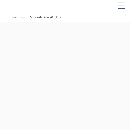
☰
→
Smartfony
→ Motorola Razr 40 Ultra