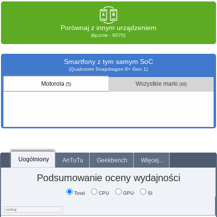
Porównaj z innym urządzeniem
(łącznie - 6070)
Smartfony z tym samym SoC
(Qualcomm Snapdragon 8+ Gen 1)
Motorola
Wszystkie marki
(5)
(68)
Uogólniony
AnTuTu
Geekbench
Więcej...
Podsumowanie oceny wydajności
Total
CPU
GPU
SI