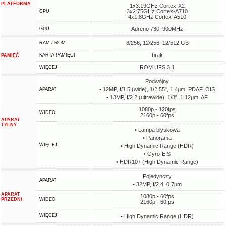
PLATFORMA
1x3.19GHz Cortex-X2
3x2.75GHz Cortex-A710
CPU
4x1.8GHz Cortex-A510
Adreno 730, 900MHz
GPU
8/256, 12/256, 12/512 GB
RAM / ROM
brak
KARTA PAMIĘCI
PAMIĘĆ
ROM UFS 3.1
WIĘCEJ
Podwójny
• 12MP, f/1.5 (wide), 1/2.55", 1.4µm, PDAF, OIS
APARAT
• 13MP, f/2.2 (ultrawide), 1/3", 1.12µm, AF
1080p - 120fps
WIDEO
2160p - 60fps
APARAT
TYLNY
• Lampa błyskowa
• Panorama
WIĘCEJ
• High Dynamic Range (HDR)
• Gyro-EIS
• HDR10+ (High Dynamic Range)
Pojedynczy
APARAT
• 32MP, f/2.4, 0.7µm
APARAT
1080p - 60fps
PRZEDNI
WIDEO
2160p - 60fps
WIĘCEJ
• High Dynamic Range (HDR)