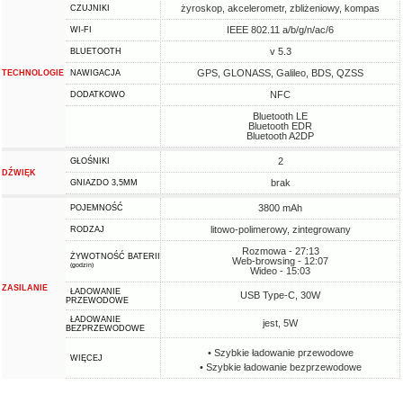
żyroskop, akcelerometr, zbliżeniowy, kompas
CZUJNIKI
IEEE 802.11 a/b/g/n/ac/6
WI-FI
v 5.3
BLUETOOTH
GPS, GLONASS, Galileo, BDS, QZSS
TECHNOLOGIE
NAWIGACJA
NFC
DODATKOWO
Bluetooth LE
Bluetooth EDR
Bluetooth A2DP
2
GŁOŚNIKI
DŹWIĘK
brak
GNIAZDO 3,5MM
3800 mAh
POJEMNOŚĆ
litowo-polimerowy, zintegrowany
RODZAJ
Rozmowa - 27:13
ŻYWOTNOŚĆ BATERII
Web-browsing - 12:07
(godzin)
Wideo - 15:03
ZASILANIE
ŁADOWANIE
USB Type-C, 30W
PRZEWODOWE
ŁADOWANIE
jest, 5W
BEZPRZEWODOWE
• Szybkie ładowanie przewodowe
WIĘCEJ
• Szybkie ładowanie bezprzewodowe