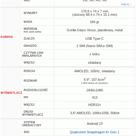
2G, 3G, 4G, 5G
SIEĆ
więcej ↓
170.8 x 74 x 7 mm
WYMIARY
(złożony 88.4 x 74 x 15.1 mm)
184 gr
WAGA
MATERIAŁ
Gorilla Glass Victus, plastikowy, metal
front, spód, ramka
KORPUS
USB Type-C
ZŁĄCZA
2 SIM (Nano-SIM,e-SIM)
GNIAZDO
CZYTNIK LINII
z boku
PAPILARNYCH
składany
WIĘCEJ
AMOLED, 165Hz, składany
RODZAJ
2
6.9", 107.6cm
ROZMIAR
(~85% ekranu do obudowy)
2640x1080
ROZDZIELCZOŚĆ
WYŚWIETLACZ
413
PPI
HDR10+
WIĘCEJ
DRUGI
3.6" AMOLED, 1066x1056, 506nit
WYŚWIETLACZ
SYSTEM
Android 13
OPERACYJNY
Qualcomm Snapdragon 8+ Gen 1
SOC