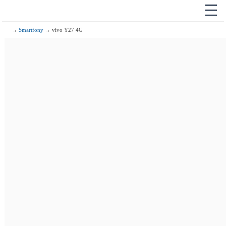
☰
→
Smartfony
→ vivo Y27 4G