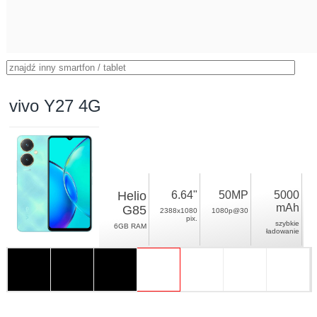
vivo Y27 4G
Helio
6.64"
50MP
5000
mAh
G85
2388x1080
1080p@30
pix.
szybkie
6GB RAM
ładowanie