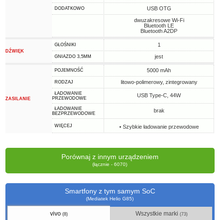
USB OTG
DODATKOWO
dwuzakresowe Wi-Fi
Bluetooth LE
Bluetooth A2DP
1
GŁOŚNIKI
DŹWIĘK
jest
GNIAZDO 3,5MM
5000 mAh
POJEMNOŚĆ
litowo-polimerowy, zintegrowany
RODZAJ
ŁADOWANIE
USB Type-C, 44W
PRZEWODOWE
ZASILANIE
ŁADOWANIE
brak
BEZPRZEWODOWE
WIĘCEJ
• Szybkie ładowanie przewodowe
Porównaj z innym urządzeniem
(łącznie - 6070)
Smartfony z tym samym SoC
(Mediatek Helio G85)
vivo
Wszystkie marki
(8)
(73)