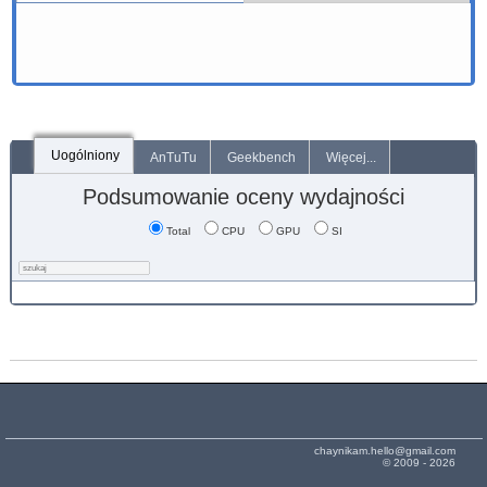
Uogólniony
AnTuTu
Geekbench
Więcej...
Podsumowanie oceny wydajności
Total
CPU
GPU
SI
chaynikam.hello@gmail.com
© 2009 - 2026