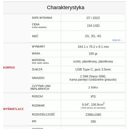
Charakterystyka
07 / 2023
DATA WYDANIA
CENA
154 USD
w dniu wydania
2G, 3G, 4G
SIEĆ
więcej ↓
164.1 x 76.2 x 8.1 mm
WYMIARY
190 gr
WAGA
MATERIAŁ
szkło, plastikowy, plastikowy
front, spód, ramka
KORPUS
USB Type-C, jack 3.5mm
ZŁĄCZA
2 SIM (Nano-SIM),
GNIAZDO
karta pamięci (oddzielne gniazdo)
CZYTNIK LINII
z boku
PAPILARNYCH
IPS
RODZAJ
2
6.64", 106.8cm
ROZMIAR
(~85% ekranu do obudowy)
WYŚWIETLACZ
2388x1080
ROZDZIELCZOŚĆ
395
PPI