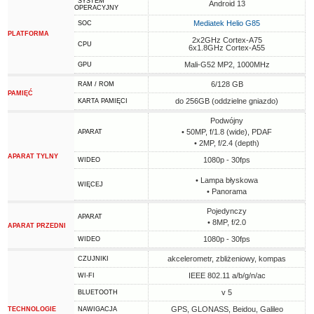
SYSTEM
Android 13
OPERACYJNY
Mediatek Helio G85
SOC
PLATFORMA
2x2GHz Cortex-A75
CPU
6x1.8GHz Cortex-A55
Mali-G52 MP2, 1000MHz
GPU
6/128 GB
RAM / ROM
PAMIĘĆ
do 256GB (oddzielne gniazdo)
KARTA PAMIĘCI
Podwójny
• 50MP, f/1.8 (wide), PDAF
APARAT
• 2MP, f/2.4 (depth)
APARAT TYLNY
1080p - 30fps
WIDEO
• Lampa błyskowa
WIĘCEJ
• Panorama
Pojedynczy
APARAT
• 8MP, f/2.0
APARAT PRZEDNI
1080p - 30fps
WIDEO
akcelerometr, zbliżeniowy, kompas
CZUJNIKI
IEEE 802.11 a/b/g/n/ac
WI-FI
v 5
BLUETOOTH
GPS, GLONASS, Beidou, Galileo
TECHNOLOGIE
NAWIGACJA