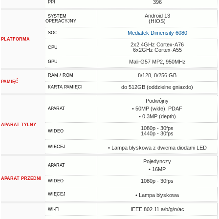
396
PPI
Android 13
SYSTEM
(HIOS)
OPERACYJNY
Mediatek Dimensity 6080
SOC
PLATFORMA
2x2.4GHz Cortex-A76
CPU
6x2GHz Cortex-A55
Mali-G57 MP2, 950MHz
GPU
8/128, 8/256 GB
RAM / ROM
PAMIĘĆ
do 512GB (oddzielne gniazdo)
KARTA PAMIĘCI
Podwójny
• 50MP (wide), PDAF
APARAT
• 0.3MP (depth)
APARAT TYLNY
1080p - 30fps
WIDEO
1440p - 30fps
WIĘCEJ
• Lampa błyskowa z dwiema diodami LED
Pojedynczy
APARAT
• 16MP
APARAT PRZEDNI
1080p - 30fps
WIDEO
WIĘCEJ
• Lampa błyskowa
IEEE 802.11 a/b/g/n/ac
WI-FI