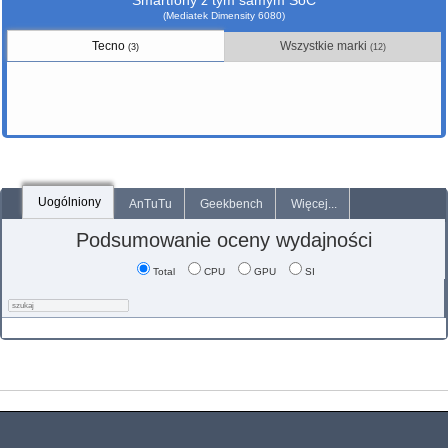
Smartfony z tym samym SoC
(Mediatek Dimensity 6080)
Tecno
Wszystkie marki
(3)
(12)
Uogólniony
AnTuTu
Geekbench
Więcej...
Podsumowanie oceny wydajności
Total
CPU
GPU
SI