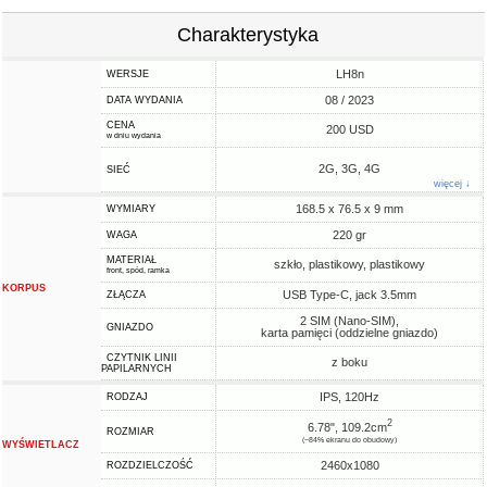
Charakterystyka
LH8n
WERSJE
08 / 2023
DATA WYDANIA
CENA
200 USD
w dniu wydania
2G, 3G, 4G
SIEĆ
więcej ↓
168.5 x 76.5 x 9 mm
WYMIARY
220 gr
WAGA
MATERIAŁ
szkło, plastikowy, plastikowy
front, spód, ramka
KORPUS
USB Type-C, jack 3.5mm
ZŁĄCZA
2 SIM (Nano-SIM),
GNIAZDO
karta pamięci (oddzielne gniazdo)
CZYTNIK LINII
z boku
PAPILARNYCH
IPS, 120Hz
RODZAJ
2
6.78", 109.2cm
ROZMIAR
(~84% ekranu do obudowy)
WYŚWIETLACZ
2460x1080
ROZDZIELCZOŚĆ