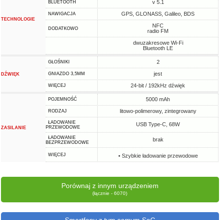
v 5.1
BLUETOOTH
GPS, GLONASS, Galileo, BDS
NAWIGACJA
TECHNOLOGIE
NFC
DODATKOWO
radio FM
dwuzakresowe Wi-Fi
Bluetooth LE
2
GŁOŚNIKI
jest
GNIAZDO 3,5MM
DŹWIĘK
24-bit / 192kHz dźwięk
WIĘCEJ
5000 mAh
POJEMNOŚĆ
litowo-polimerowy, zintegrowany
RODZAJ
ŁADOWANIE
USB Type-C, 68W
PRZEWODOWE
ZASILANIE
ŁADOWANIE
brak
BEZPRZEWODOWE
WIĘCEJ
• Szybkie ładowanie przewodowe
Porównaj z innym urządzeniem
(łącznie - 6070)