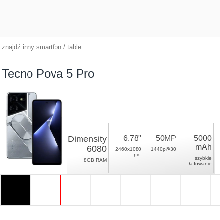
Tecno Pova 5 Pro
Dimensity
6.78"
50MP
5000
mAh
6080
2460x1080
1440p@30
pix.
szybkie
8GB RAM
ładowanie