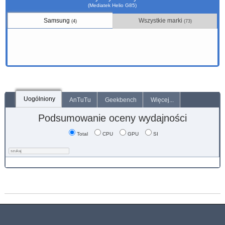
(Mediatek Helio G85)
Samsung
Wszystkie marki
(4)
(73)
Uogólniony
AnTuTu
Geekbench
Więcej...
Podsumowanie oceny wydajności
Total
CPU
GPU
SI