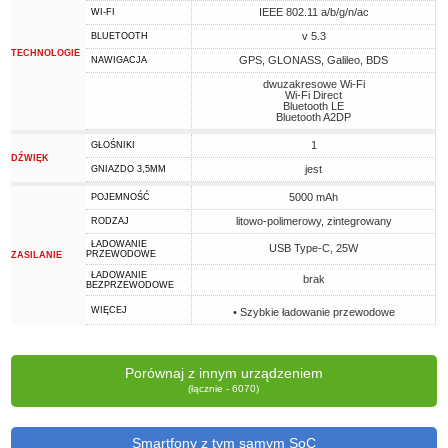
IEEE 802.11 a/b/g/n/ac
WI-FI
v 5.3
BLUETOOTH
TECHNOLOGIE
GPS, GLONASS, Galileo, BDS
NAWIGACJA
dwuzakresowe Wi-Fi
Wi-Fi Direct
Bluetooth LE
Bluetooth A2DP
1
GŁOŚNIKI
DŹWIĘK
jest
GNIAZDO 3,5MM
5000 mAh
POJEMNOŚĆ
litowo-polimerowy, zintegrowany
RODZAJ
ŁADOWANIE
USB Type-C, 25W
PRZEWODOWE
ZASILANIE
ŁADOWANIE
brak
BEZPRZEWODOWE
WIĘCEJ
• Szybkie ładowanie przewodowe
Porównaj z innym urządzeniem
(łącznie - 6070)
Smartfony z tym samym SoC