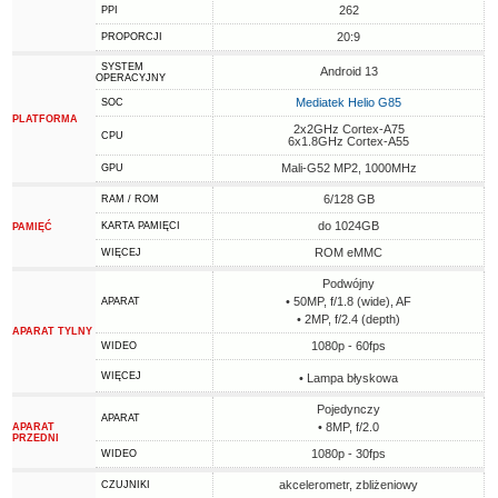
262
PPI
20:9
PROPORCJI
SYSTEM
Android 13
OPERACYJNY
Mediatek Helio G85
SOC
PLATFORMA
2x2GHz Cortex-A75
CPU
6x1.8GHz Cortex-A55
Mali-G52 MP2, 1000MHz
GPU
6/128 GB
RAM / ROM
do 1024GB
KARTA PAMIĘCI
PAMIĘĆ
ROM eMMC
WIĘCEJ
Podwójny
• 50MP, f/1.8 (wide), AF
APARAT
• 2MP, f/2.4 (depth)
APARAT TYLNY
1080p - 60fps
WIDEO
WIĘCEJ
• Lampa błyskowa
Pojedynczy
APARAT
• 8MP, f/2.0
APARAT
PRZEDNI
1080p - 30fps
WIDEO
akcelerometr, zbliżeniowy
CZUJNIKI