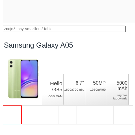
Samsung Galaxy A05
Helio
6.7"
50MP
5000
mAh
G85
1600x720 pix.
1080p@60
szybkie
6GB RAM
ładowanie