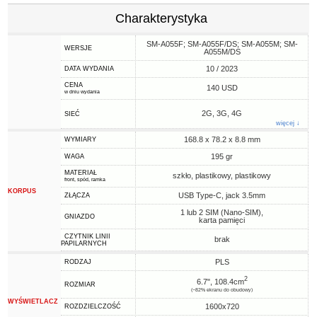
Charakterystyka
SM-A055F; SM-A055F/DS; SM-A055M; SM-
WERSJE
A055M/DS
10 / 2023
DATA WYDANIA
CENA
140 USD
w dniu wydania
2G, 3G, 4G
SIEĆ
więcej ↓
168.8 x 78.2 x 8.8 mm
WYMIARY
195 gr
WAGA
MATERIAŁ
szkło, plastikowy, plastikowy
front, spód, ramka
KORPUS
USB Type-C, jack 3.5mm
ZŁĄCZA
1 lub 2 SIM (Nano-SIM),
GNIAZDO
karta pamięci
CZYTNIK LINII
brak
PAPILARNYCH
PLS
RODZAJ
2
6.7", 108.4cm
ROZMIAR
(~82% ekranu do obudowy)
WYŚWIETLACZ
1600x720
ROZDZIELCZOŚĆ