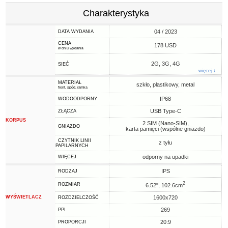
Charakterystyka
04 / 2023
DATA WYDANIA
CENA
178 USD
w dniu wydania
2G, 3G, 4G
SIEĆ
więcej ↓
MATERIAŁ
szkło, plastikowy, metal
front, spód, ramka
IP68
WODOODPORNY
USB Type-C
ZŁĄCZA
KORPUS
2 SIM (Nano-SIM),
GNIAZDO
karta pamięci (wspólne gniazdo)
CZYTNIK LINII
z tyłu
PAPILARNYCH
odporny na upadki
WIĘCEJ
IPS
RODZAJ
2
ROZMIAR
6.52", 102.6cm
WYŚWIETLACZ
1600x720
ROZDZIELCZOŚĆ
269
PPI
20:9
PROPORCJI