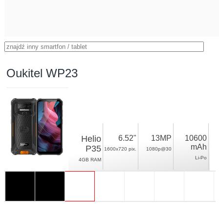
Oukitel WP23
Helio
6.52"
13MP
10600
mAh
P35
1600x720 pix.
1080p@30
Li-Po
4GB RAM