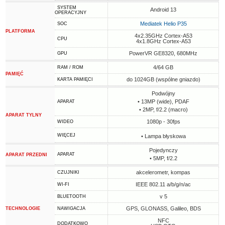
SYSTEM
Android 13
OPERACYJNY
Mediatek Helio P35
SOC
PLATFORMA
4x2.35GHz Cortex-A53
CPU
4x1.8GHz Cortex-A53
PowerVR GE8320, 680MHz
GPU
4/64 GB
RAM / ROM
PAMIĘĆ
do 1024GB (wspólne gniazdo)
KARTA PAMIĘCI
Podwójny
• 13MP (wide), PDAF
APARAT
• 2MP, f/2.2 (macro)
APARAT TYLNY
1080p - 30fps
WIDEO
WIĘCEJ
• Lampa błyskowa
Pojedynczy
APARAT
APARAT PRZEDNI
• 5MP, f/2.2
akcelerometr, kompas
CZUJNIKI
IEEE 802.11 a/b/g/n/ac
WI-FI
v 5
BLUETOOTH
GPS, GLONASS, Galileo, BDS
TECHNOLOGIE
NAWIGACJA
NFC
DODATKOWO