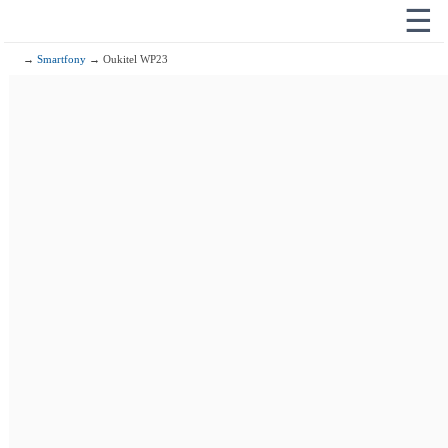
☰
→
Smartfony
→ Oukitel WP23