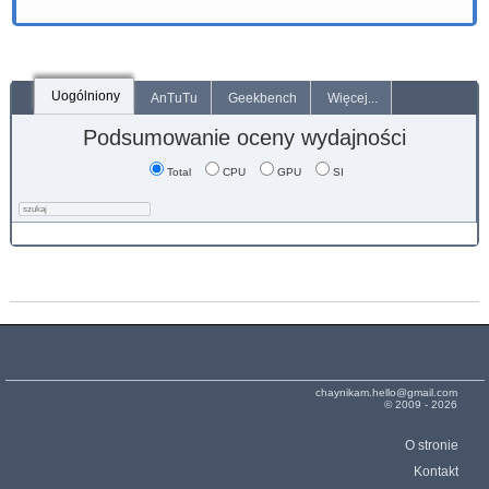
Uogólniony
AnTuTu
Geekbench
Więcej...
Podsumowanie oceny wydajności
Total
CPU
GPU
SI
chaynikam.hello@gmail.com
© 2009 - 2026
O stronie
Kontakt