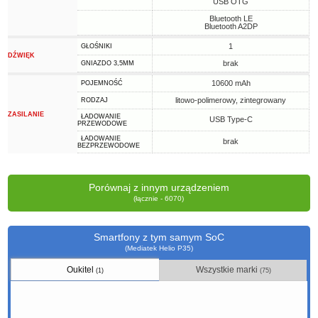
USB OTG
Bluetooth LE
Bluetooth A2DP
1
GŁOŚNIKI
DŹWIĘK
brak
GNIAZDO 3,5MM
10600 mAh
POJEMNOŚĆ
litowo-polimerowy, zintegrowany
RODZAJ
ZASILANIE
ŁADOWANIE
USB Type-C
PRZEWODOWE
ŁADOWANIE
brak
BEZPRZEWODOWE
Porównaj z innym urządzeniem
(łącznie - 6070)
Smartfony z tym samym SoC
(Mediatek Helio P35)
Oukitel
Wszystkie marki
(1)
(75)