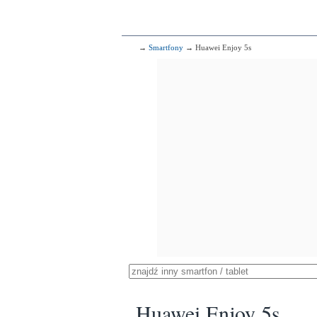
→
Smartfony
→ Huawei Enjoy 5s
Huawei Enjoy 5s