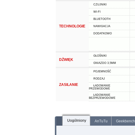
CZUJNIKI
WI-FI
BLUETOOTH
TECHNOLOGIE
NAWIGACJA
DODATKOWO
GŁOŚNIKI
DŹWIĘK
GNIAZDO 3,5MM
POJEMNOŚĆ
RODZAJ
ZASILANIE
ŁADOWANIE
PRZEWODOWE
ŁADOWANIE
BEZPRZEWODOWE
Uogólniony
AnTuTu
Geekbench