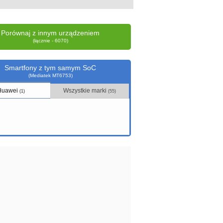
Porównaj z innym urządzeniem
(łącznie - 6070)
Smartfony z tym samym SoC
(Mediatek MT6753)
Huawei
Wszystkie marki
(1)
(55)