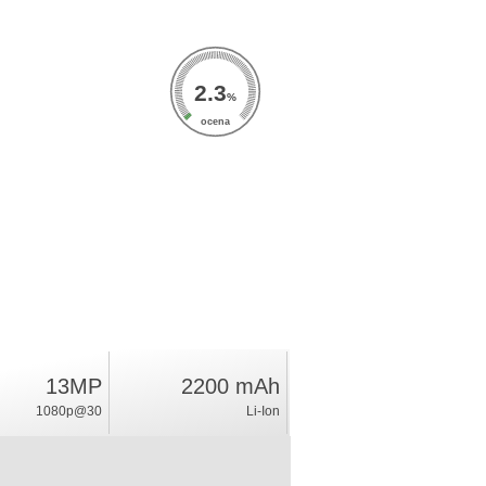
2.3
%
ocena
13MP
2200 mAh
1080p@30
Li-Ion