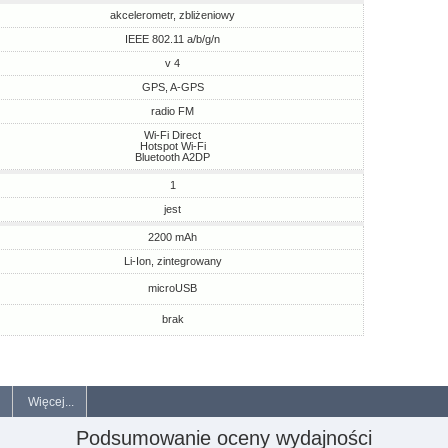
akcelerometr, zbliżeniowy
IEEE 802.11 a/b/g/n
v 4
GPS, A-GPS
radio FM
Wi-Fi Direct
Hotspot Wi-Fi
Bluetooth A2DP
1
jest
2200 mAh
Li-Ion, zintegrowany
microUSB
brak
Więcej...
Podsumowanie oceny wydajności