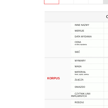
INNE NAZWY
WERSJE
DATA WYDANIA
CENA
w dniu wydania
SIEĆ
WYMIARY
WAGA
MATERIAŁ
front, spód, ramka
KORPUS
ZŁĄCZA
GNIAZDO
CZYTNIK LINII
PAPILARNYCH
RODZAJ