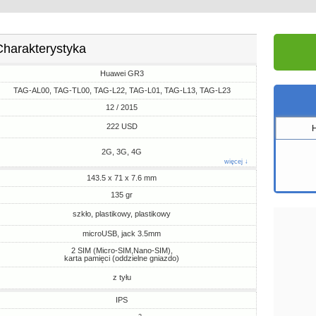
Charakterystyka
Huawei GR3
TAG-AL00, TAG-TL00, TAG-L22, TAG-L01, TAG-L13, TAG-L23
12 / 2015
222 USD
2G, 3G, 4G
więcej ↓
143.5 x 71 x 7.6 mm
135 gr
szkło, plastikowy, plastikowy
microUSB, jack 3.5mm
2 SIM (Micro-SIM,Nano-SIM),
karta pamięci (oddzielne gniazdo)
z tyłu
IPS