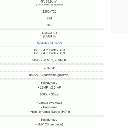
2
5", 68.9cm
(~67.6% ekranu do obudowy)
1280x720
294
16:9
Android 5.1
(EMUI 3)
Mediatek MT6753
4x1.5GHz Cortex-A53
4x1.3GHz Cortex-A53
Mali-T720 MP3, 700MHz
2/16 GB
do 32GB (oddzielne gniazdo)
Pojedynczy
• 13MP, f/2.0, AF
1080p - 30fps
• Lampa błyskowa
• Panorama
• High Dynamic Range (HDR)
Pojedynczy
• 5MP, 28mm (wide)