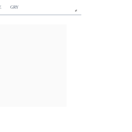
E
GRY
pl