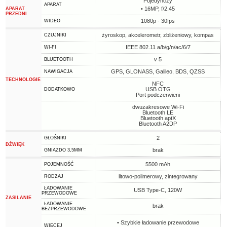
Pojedynczy
APARAT
• 16MP, f/2.45
APARAT
PRZEDNI
1080p - 30fps
WIDEO
żyroskop, akcelerometr, zbliżeniowy, kompas
CZUJNIKI
IEEE 802.11 a/b/g/n/ac/6/7
WI-FI
v 5
BLUETOOTH
GPS, GLONASS, Galileo, BDS, QZSS
NAWIGACJA
TECHNOLOGIE
NFC
USB OTG
DODATKOWO
Port podczerwieni
dwuzakresowe Wi-Fi
Bluetooth LE
Bluetooth aptX
Bluetooth A2DP
2
GŁOŚNIKI
DŹWIĘK
brak
GNIAZDO 3,5MM
5500 mAh
POJEMNOŚĆ
litowo-polimerowy, zintegrowany
RODZAJ
ŁADOWANIE
USB Type-C, 120W
PRZEWODOWE
ZASILANIE
ŁADOWANIE
brak
BEZPRZEWODOWE
• Szybkie ładowanie przewodowe
WIĘCEJ