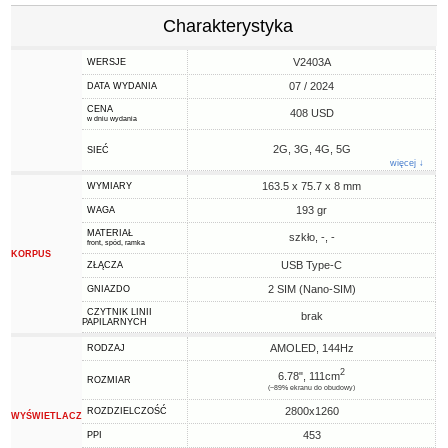
Charakterystyka
V2403A
WERSJE
07 / 2024
DATA WYDANIA
CENA
408 USD
w dniu wydania
2G, 3G, 4G, 5G
SIEĆ
więcej ↓
163.5 x 75.7 x 8 mm
WYMIARY
193 gr
WAGA
MATERIAŁ
szkło, -, -
front, spód, ramka
KORPUS
USB Type-C
ZŁĄCZA
2 SIM (Nano-SIM)
GNIAZDO
CZYTNIK LINII
brak
PAPILARNYCH
AMOLED, 144Hz
RODZAJ
2
6.78", 111cm
ROZMIAR
(~89% ekranu do obudowy)
2800x1260
ROZDZIELCZOŚĆ
WYŚWIETLACZ
453
PPI