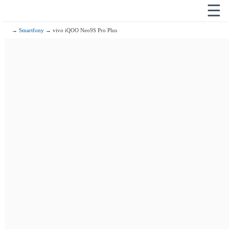
☰
→
Smartfony
→ vivo iQOO Neo9S Pro Plus