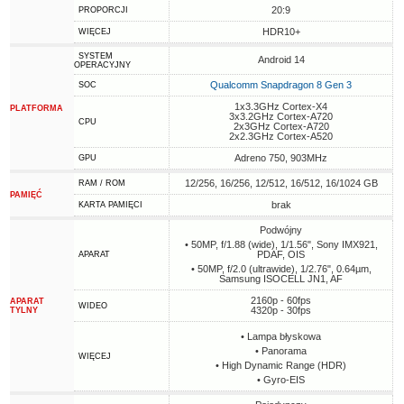
20:9
PROPORCJI
HDR10+
WIĘCEJ
SYSTEM
Android 14
OPERACYJNY
Qualcomm Snapdragon 8 Gen 3
SOC
1x3.3GHz Cortex-X4
PLATFORMA
3x3.2GHz Cortex-A720
CPU
2x3GHz Cortex-A720
2x2.3GHz Cortex-A520
Adreno 750, 903MHz
GPU
12/256, 16/256, 12/512, 16/512, 16/1024 GB
RAM / ROM
PAMIĘĆ
brak
KARTA PAMIĘCI
Podwójny
• 50MP, f/1.88 (wide), 1/1.56", Sony IMX921,
PDAF, OIS
APARAT
• 50MP, f/2.0 (ultrawide), 1/2.76", 0.64µm,
Samsung ISOCELL JN1, AF
2160p - 60fps
APARAT
WIDEO
4320p - 30fps
TYLNY
• Lampa błyskowa
• Panorama
WIĘCEJ
• High Dynamic Range (HDR)
• Gyro-EIS