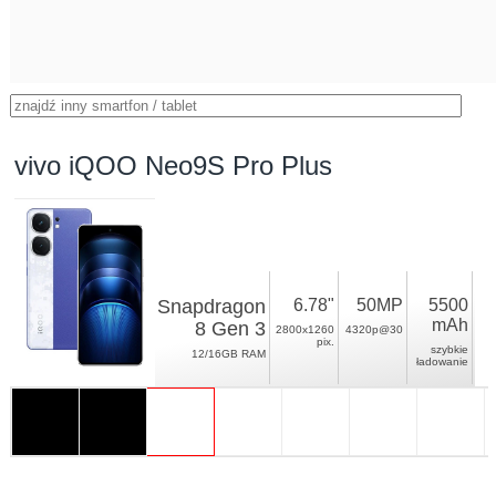
vivo iQOO Neo9S Pro Plus
Snapdragon
6.78"
50MP
5500
mAh
8 Gen 3
2800x1260
4320p@30
pix.
szybkie
12/16GB RAM
ładowanie