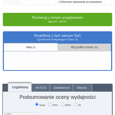
• Odwrotne ładowanie przewodowe
Porównaj z innym urządzeniem
(łącznie - 6070)
Smartfony z tym samym SoC
(Qualcomm Snapdragon 8 Gen 3)
vivo
Wszystkie marki
(7)
(63)
Uogólniony
AnTuTu
Geekbench
Więcej...
Podsumowanie oceny wydajności
Total
CPU
GPU
SI