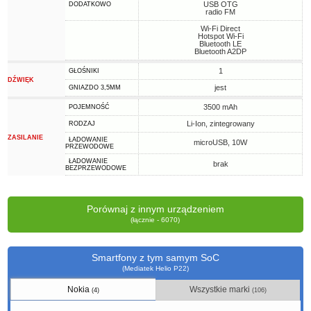
USB OTG
DODATKOWO
radio FM
Wi-Fi Direct
Hotspot Wi-Fi
Bluetooth LE
Bluetooth A2DP
1
GŁOŚNIKI
DŹWIĘK
jest
GNIAZDO 3,5MM
3500 mAh
POJEMNOŚĆ
Li-Ion, zintegrowany
RODZAJ
ZASILANIE
ŁADOWANIE
microUSB, 10W
PRZEWODOWE
ŁADOWANIE
brak
BEZPRZEWODOWE
Porównaj z innym urządzeniem
(łącznie - 6070)
Smartfony z tym samym SoC
(Mediatek Helio P22)
Nokia
Wszystkie marki
(4)
(106)