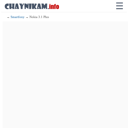
☰
→
Smartfony
→ Nokia 3.1 Plus