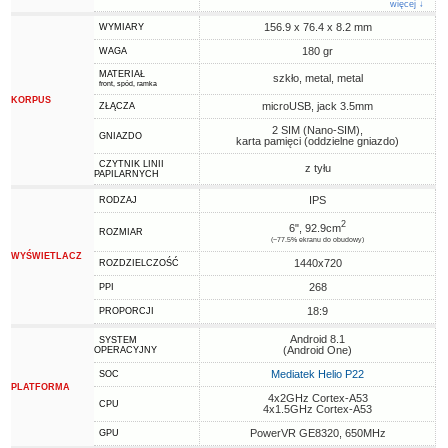
więcej ↓
156.9 x 76.4 x 8.2 mm
WYMIARY
180 gr
WAGA
MATERIAŁ
szkło, metal, metal
front, spód, ramka
KORPUS
microUSB, jack 3.5mm
ZŁĄCZA
2 SIM (Nano-SIM),
GNIAZDO
karta pamięci (oddzielne gniazdo)
CZYTNIK LINII
z tyłu
PAPILARNYCH
IPS
RODZAJ
2
6", 92.9cm
ROZMIAR
(~77.5% ekranu do obudowy)
WYŚWIETLACZ
1440x720
ROZDZIELCZOŚĆ
268
PPI
18:9
PROPORCJI
Android 8.1
SYSTEM
(Android One)
OPERACYJNY
Mediatek Helio P22
SOC
PLATFORMA
4x2GHz Cortex-A53
CPU
4x1.5GHz Cortex-A53
PowerVR GE8320, 650MHz
GPU