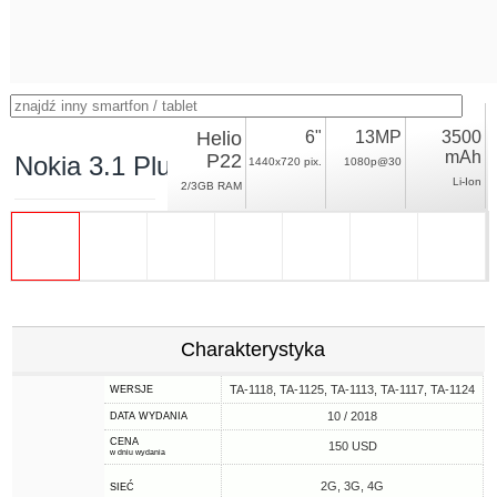
Helio
6"
13MP
3500
mAh
P22
Nokia 3.1 Plus
1440x720 pix.
1080p@30
Li-Ion
2/3GB RAM
Charakterystyka
TA-1118, TA-1125, TA-1113, TA-1117, TA-1124
WERSJE
10 / 2018
DATA WYDANIA
CENA
150 USD
w dniu wydania
2G, 3G, 4G
SIEĆ