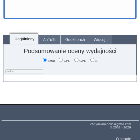
Uogólniony
AnTuTu
Geekbench
Więcej...
Podsumowanie oceny wydajności
Total
CPU
GPU
SI
chaynikam.hello@gmail.com
© 2009 - 2026
O stronie