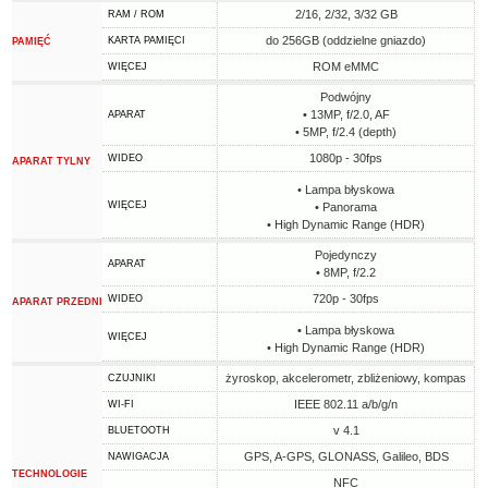
2/16, 2/32, 3/32 GB
RAM / ROM
do 256GB (oddzielne gniazdo)
KARTA PAMIĘCI
PAMIĘĆ
ROM eMMC
WIĘCEJ
Podwójny
• 13MP, f/2.0, AF
APARAT
• 5MP, f/2.4 (depth)
1080p - 30fps
WIDEO
APARAT TYLNY
• Lampa błyskowa
WIĘCEJ
• Panorama
• High Dynamic Range (HDR)
Pojedynczy
APARAT
• 8MP, f/2.2
720p - 30fps
WIDEO
APARAT PRZEDNI
• Lampa błyskowa
WIĘCEJ
• High Dynamic Range (HDR)
żyroskop, akcelerometr, zbliżeniowy, kompas
CZUJNIKI
IEEE 802.11 a/b/g/n
WI-FI
v 4.1
BLUETOOTH
GPS, A-GPS, GLONASS, Galileo, BDS
NAWIGACJA
TECHNOLOGIE
NFC