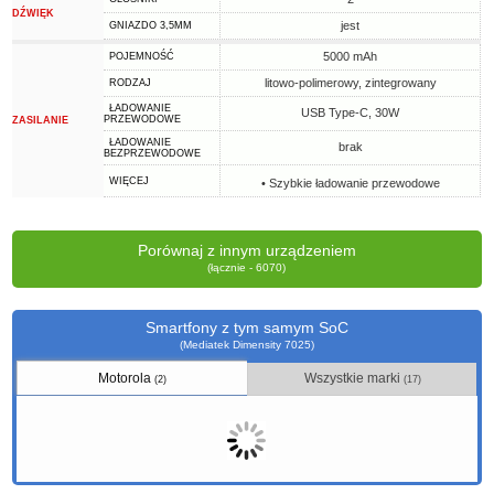
DŹWIĘK
jest
GNIAZDO 3,5MM
5000 mAh
POJEMNOŚĆ
litowo-polimerowy, zintegrowany
RODZAJ
ŁADOWANIE
USB Type-C, 30W
PRZEWODOWE
ZASILANIE
ŁADOWANIE
brak
BEZPRZEWODOWE
WIĘCEJ
• Szybkie ładowanie przewodowe
Porównaj z innym urządzeniem
(łącznie - 6070)
Smartfony z tym samym SoC
(Mediatek Dimensity 7025)
Motorola
Wszystkie marki
(2)
(17)