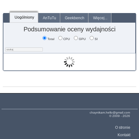
Uogólniony
AnTuTu
Geekbench
Więcej...
Podsumowanie oceny wydajności
Total
CPU
GPU
SI
chaynikam.hello@gmail.com
© 2009 - 2026
O stronie
Kontakt