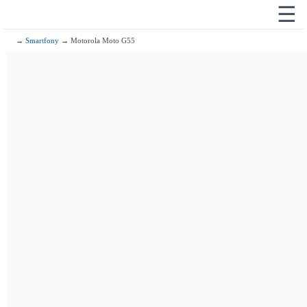
☰
→
Smartfony
→ Motorola Moto G55