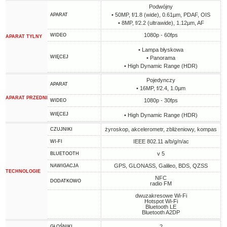
Podwójny
• 50MP, f/1.8 (wide), 0.61µm, PDAF, OIS
APARAT
• 8MP, f/2.2 (ultrawide), 1.12µm, AF
1080p - 60fps
WIDEO
APARAT TYLNY
• Lampa błyskowa
WIĘCEJ
• Panorama
• High Dynamic Range (HDR)
Pojedynczy
APARAT
• 16MP, f/2.4, 1.0µm
APARAT PRZEDNI
1080p - 30fps
WIDEO
WIĘCEJ
• High Dynamic Range (HDR)
żyroskop, akcelerometr, zbliżeniowy, kompas
CZUJNIKI
IEEE 802.11 a/b/g/n/ac
WI-FI
v 5
BLUETOOTH
GPS, GLONASS, Galileo, BDS, QZSS
NAWIGACJA
TECHNOLOGIE
NFC
DODATKOWO
radio FM
dwuzakresowe Wi-Fi
Hotspot Wi-Fi
Bluetooth LE
Bluetooth A2DP
2
GŁOŚNIKI