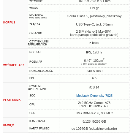
161.6 x 73.8 x 8.1 mm
WYMIARY
179 gr
WAGA
MATERIAŁ
Gorilla Glass 5, plastikowy, plastikowy
front, spód, ramka
KORPUS
USB Type-C, jack 3.5mm
ZŁĄCZA
2 SIM (Nano-SIM,e-SIM),
GNIAZDO
karta pamięci (oddzielne gniazdo)
CZYTNIK LINII
z boku
PAPILARNYCH
IPS, 120Hz
RODZAJ
2
6.49", 102cm
ROZMIAR
(~85% ekranu do obudowy)
WYŚWIETLACZ
2400x1080
ROZDZIELCZOŚĆ
405
PPI
SYSTEM
iOS 14
OPERACYJNY
Mediatek Dimensity 7025
SOC
PLATFORMA
2x2.5GHz Cortex-A78
CPU
6x2GHz Cortex-A55
IMG BXM-8-256, 900MHz
GPU
8/128, 8/256 GB
RAM / ROM
PAMIĘĆ
do 1024GB (oddzielne gniazdo)
KARTA PAMIĘCI