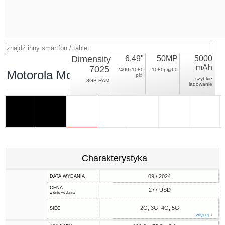
Dimensity
6.49"
50MP
5000
mAh
7025
2400x1080
1080p@60
Motorola Moto G55
pix.
szybkie
8GB RAM
ładowanie
Charakterystyka
09 / 2024
DATA WYDANIA
CENA
277 USD
w dniu wydania
2G, 3G, 4G, 5G
SIEĆ
więcej ↓