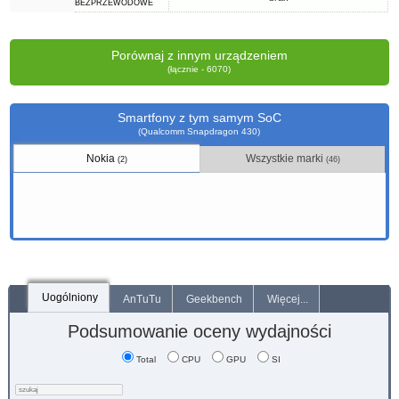
BEZPRZEWODOWE
Porównaj z innym urządzeniem
(łącznie - 6070)
Smartfony z tym samym SoC
(Qualcomm Snapdragon 430)
Nokia
Wszystkie marki
(2)
(46)
Uogólniony
AnTuTu
Geekbench
Więcej...
Podsumowanie oceny wydajności
Total
CPU
GPU
SI