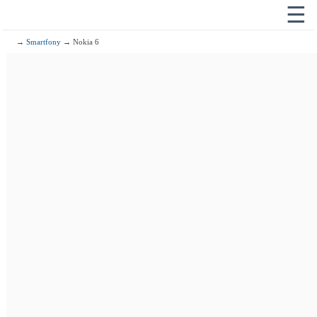
☰
→
Smartfony
→ Nokia 6