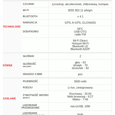
żyroskop, akcelerometr, zbliżeniowy, kompas
CZUJNIKI
IEEE 802.11 a/b/g/n
WI-FI
v 4.1
BLUETOOTH
GPS, A-GPS, GLONASS
NAWIGACJA
TECHNOLOGIE
NFC
USB OTG
DODATKOWO
radio FM
Wi-Fi Direct
Hotspot Wi-Fi
Bluetooth LE
Bluetooth A2DP
2
GŁOŚNIKI
głos - 63
GŁOŚNOŚĆ
dźwięk - 70
DŹWIĘK
(decybeli)
dzwonek - 82
jest
GNIAZDO 3,5MM
3000 mAh
POJEMNOŚĆ
Li-Ion, zintegrowany
RODZAJ
Rozmowa - 25:00
ŻYWOTNOŚĆ BATERII
Web-browsing - 9:27
(godzin)
ZASILANIE
Wideo - 7:49
ŁADOWANIE
microUSB, 10W
PRZEWODOWE
ŁADOWANIE
brak