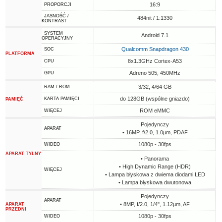
16:9
PROPORCJI
JASNOŚĆ /
484nit / 1:1330
KONTRAST
SYSTEM
Android 7.1
OPERACYJNY
Qualcomm Snapdragon 430
SOC
PLATFORMA
8x1.3GHz Cortex-A53
CPU
Adreno 505, 450MHz
GPU
3/32, 4/64 GB
RAM / ROM
do 128GB (wspólne gniazdo)
KARTA PAMIĘCI
PAMIĘĆ
ROM eMMC
WIĘCEJ
Pojedynczy
APARAT
• 16MP, f/2.0, 1.0µm, PDAF
1080p - 30fps
WIDEO
APARAT TYLNY
• Panorama
• High Dynamic Range (HDR)
WIĘCEJ
• Lampa błyskowa z dwiema diodami LED
• Lampa błyskowa dwutonowa
Pojedynczy
APARAT
• 8MP, f/2.0, 1/4", 1.12µm, AF
APARAT
PRZEDNI
1080p - 30fps
WIDEO