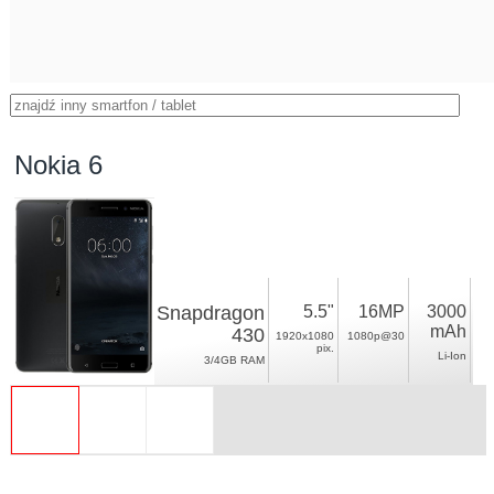
Nokia 6
Snapdragon
5.5"
16MP
3000
mAh
430
1920x1080
1080p@30
pix.
Li-Ion
3/4GB RAM