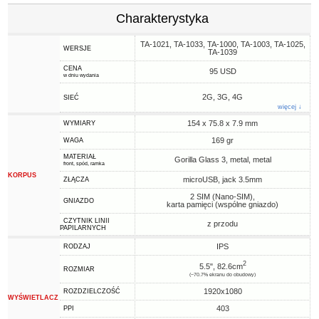
Charakterystyka
TA-1021, TA-1033, TA-1000, TA-1003, TA-1025,
WERSJE
TA-1039
CENA
95 USD
w dniu wydania
2G, 3G, 4G
SIEĆ
więcej ↓
154 x 75.8 x 7.9 mm
WYMIARY
169 gr
WAGA
MATERIAŁ
Gorilla Glass 3, metal, metal
front, spód, ramka
KORPUS
microUSB, jack 3.5mm
ZŁĄCZA
2 SIM (Nano-SIM),
GNIAZDO
karta pamięci (wspólne gniazdo)
CZYTNIK LINII
z przodu
PAPILARNYCH
IPS
RODZAJ
2
5.5", 82.6cm
ROZMIAR
(~70.7% ekranu do obudowy)
1920x1080
ROZDZIELCZOŚĆ
WYŚWIETLACZ
403
PPI