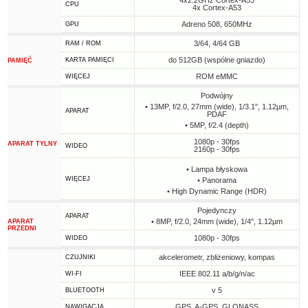
4x2.2GHz Cortex-A53
CPU
4x Cortex-A53
Adreno 508, 650MHz
GPU
3/64, 4/64 GB
RAM / ROM
do 512GB (wspólne gniazdo)
KARTA PAMIĘCI
PAMIĘĆ
ROM eMMC
WIĘCEJ
Podwójny
• 13MP, f/2.0, 27mm (wide), 1/3.1", 1.12µm,
APARAT
PDAF
• 5MP, f/2.4 (depth)
1080p - 30fps
APARAT TYLNY
WIDEO
2160p - 30fps
• Lampa błyskowa
WIĘCEJ
• Panorama
• High Dynamic Range (HDR)
Pojedynczy
APARAT
• 8MP, f/2.0, 24mm (wide), 1/4", 1.12µm
APARAT
PRZEDNI
1080p - 30fps
WIDEO
akcelerometr, zbliżeniowy, kompas
CZUJNIKI
IEEE 802.11 a/b/g/n/ac
WI-FI
v 5
BLUETOOTH
GPS, A-GPS, GLONASS
NAWIGACJA