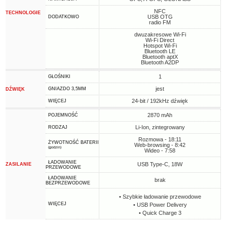
NFC
TECHNOLOGIE
USB OTG
DODATKOWO
radio FM
dwuzakresowe Wi-Fi
Wi-Fi Direct
Hotspot Wi-Fi
Bluetooth LE
Bluetooth aptX
Bluetooth A2DP
1
GŁOŚNIKI
jest
GNIAZDO 3,5MM
DŹWIĘK
24-bit / 192kHz dźwięk
WIĘCEJ
2870 mAh
POJEMNOŚĆ
Li-Ion, zintegrowany
RODZAJ
Rozmowa - 18:11
ŻYWOTNOŚĆ BATERII
Web-browsing - 8:42
(godzin)
Wideo - 7:58
ŁADOWANIE
USB Type-C, 18W
ZASILANIE
PRZEWODOWE
ŁADOWANIE
brak
BEZPRZEWODOWE
• Szybkie ładowanie przewodowe
WIĘCEJ
• USB Power Delivery
• Quick Charge 3