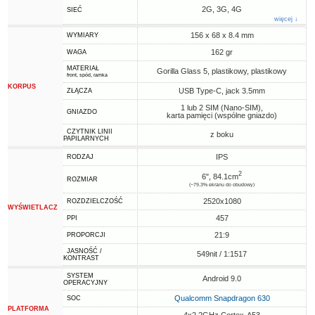
2G, 3G, 4G
SIEĆ
więcej ↓
156 x 68 x 8.4 mm
WYMIARY
162 gr
WAGA
MATERIAŁ
Gorilla Glass 5, plastikowy, plastikowy
front, spód, ramka
KORPUS
USB Type-C, jack 3.5mm
ZŁĄCZA
1 lub 2 SIM (Nano-SIM),
GNIAZDO
karta pamięci (wspólne gniazdo)
CZYTNIK LINII
z boku
PAPILARNYCH
IPS
RODZAJ
2
6", 84.1cm
ROZMIAR
(~79.3% ekranu do obudowy)
2520x1080
ROZDZIELCZOŚĆ
WYŚWIETLACZ
457
PPI
21:9
PROPORCJI
JASNOŚĆ /
549nit / 1:1517
KONTRAST
SYSTEM
Android 9.0
OPERACYJNY
Qualcomm Snapdragon 630
SOC
PLATFORMA