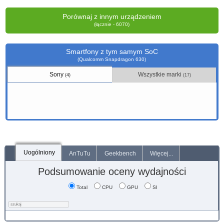
Porównaj z innym urządzeniem
(łącznie - 6070)
Smartfony z tym samym SoC
(Qualcomm Snapdragon 630)
Sony
Wszystkie marki
(4)
(17)
Uogólniony
AnTuTu
Geekbench
Więcej...
Podsumowanie oceny wydajności
Total
CPU
GPU
SI