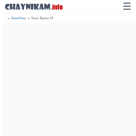
☰
→
Smartfony
→ Sony Xperia 10