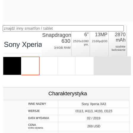
Snapdragon
6"
13MP
2870
mAh
630
2520x1080
2160p@30
Sony Xperia 10
pix.
szybkie
3/4GB RAM
ładowanie
Charakterystyka
Sony Xperia XA3
INNE NAZWY
I3113, I4113, I4193, I3123
WERSJE
02 / 2019
DATA WYDANIA
CENA
269 USD
w dniu wydania